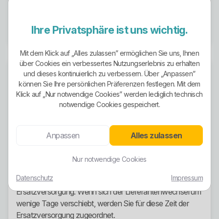
Ihre E-Mail-Adresse
Jahresverbrauch aus der letzten Stromrechnung
Ihre Privatsphäre ist uns wichtig.
Mit dem Klick auf „Alles zulassen” ermöglichen Sie uns, Ihnen
über Cookies ein verbessertes Nutzungserlebnis zu erhalten
Was beim Stromanbieterwechsel
und dieses kontinuierlich zu verbessern. Über „Anpassen”
nicht passiert
können Sie Ihre persönlichen Präferenzen festlegen. Mit dem
Klick auf „Nur notwendige Cookies” werden lediglich technisch
notwendige Cookies gespeichert.
Viele Verbraucher haben immer noch dieselbe falsche
Angst. Die ist unnötig.
Anpassen
Alles zulassen
Sie stehen wegen des Wechsels nicht ohne Strom da.
Technisch ändert sich an Ihrer Versorgung nichts. Der
Nur notwendige Cookies
Wechsel betrifft den Vertrag und die Abrechnung, nicht die
Datenschutz
Impressum
Leitungen in Ihrem Haus. Bei Verzögerungen greift die
Ersatzversorgung. Wenn sich der Lieferantenwechsel um
wenige Tage verschiebt, werden Sie für diese Zeit der
Ersatzversorgung zugeordnet.