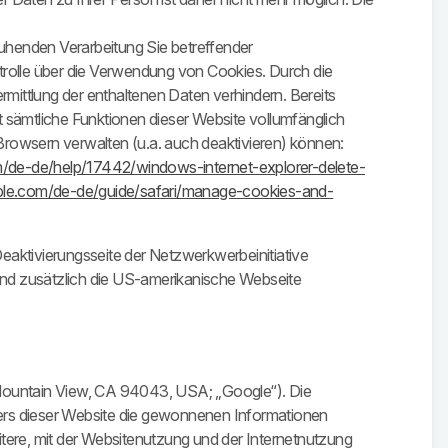
ruhenden Verarbeitung Sie betreffender
rolle über die Verwendung von Cookies. Durch die
mittlung der enthaltenen Daten verhindern. Bereits
 sämtliche Funktionen dieser Website vollumfänglich
Browsern verwalten (u.a. auch deaktivieren) können:
om/de-de/help/17442/windows-internet-explorer-delete-
pple.com/de-de/guide/safari/manage-cookies-and-
aktivierungsseite der Netzwerkwerbeinitiative
nd zusätzlich die US-amerikanische Webseite
Mountain View, CA 94043, USA; „Google“). Die
bers dieser Website die gewonnenen Informationen
ere, mit der Websitenutzung und der Internetnutzung