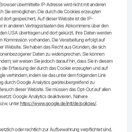
owser übermittelte IP-Adresse wird nicht mit anderen
 Sie ermöglichen. Die durch die Cookies erzeugten
ort gespeichert. Auf dieser Website ist die IP-
oder in anderen Vertragsstaaten des Abkommens über den
n den USA übertragen und dort gekürzt. Ihre Daten werden
en Kommission vorhanden. Die Verarbeitung erfolgt auf
der Website. Sie haben das Recht aus Gründen, die sich
personenbezogener Daten zu widersprechen. Sie können
ern; wir weisen Sie jedoch darauf hin, dass Sie in diesem
n die Erfassung der durch das Cookie erzeugten und auf
le verhindern, indem sie das unter dem folgenden Link
ng durch Google Analytics geräteübergreifend zu
Besuch dieser Website. Sie müssen das Opt-Out auf allen
setzt: Google Analytics deaktivieren. Nähere
zw. unter
https://www.google.de/intl/de/policies/
.
setzlich oder rechtlich zur Aufbewahrung verpflichtet sind.