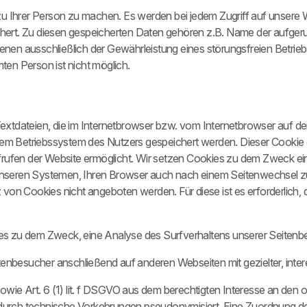
Ihrer Person zu machen. Es werden bei jedem Zugriff auf unsere 
eichert. Zu diesen gespeicherten Daten gehören z.B. Name der aufge
nen ausschließlich der Gewährleistung eines störungsfreien Betrie
en Person ist nicht möglich.
Textdateien, die im Internetbrowser bzw. vom Internetbrowser auf 
dem Betriebssystem des Nutzers gespeichert werden. Dieser Cookie en
frufen der Website ermöglicht. Wir setzen Cookies zu dem Zweck ein,
nseren Systemen, Ihren Browser auch nach einem Seitenwechsel zu
 von Cookies nicht angeboten werden. Für diese ist es erforderlic
es zu dem Zweck, eine Analyse des Surfverhaltens unserer Seitenb
enbesucher anschließend auf anderen Webseiten mit gezielter, in
sowie Art. 6 (1) lit. f DSGVO aus dem berechtigten Interesse an de
rch technische Vorkehrungen pseudonymisiert. Eine Zuordnung der D