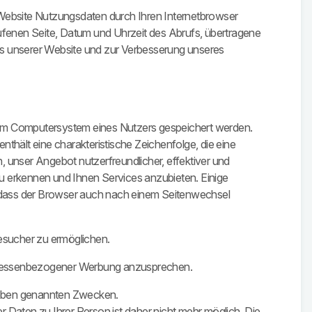
Website Nutzungsdaten durch Ihren Internetbrowser
rufenen Seite, Datum und Uhrzeit des Abrufs, übertragene
bs unserer Website und zur Verbesserung unseres
dem Computersystem eines Nutzers gespeichert werden.
thält eine charakteristische Zeichenfolge, die eine
 unser Angebot nutzerfreundlicher, effektiver und
 erkennen und Ihnen Services anzubieten. Einige
h, dass der Browser auch nach einem Seitenwechsel
esucher zu ermöglichen.
teressenbezogener Werbung anzusprechen.
n oben genannten Zwecken.
aten zu Ihrer Person ist daher nicht mehr möglich. Die