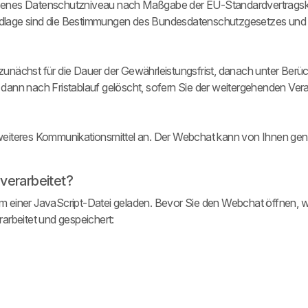
ssenes Datenschutzniveau nach Maßgabe der EU-Standardvertragskl
Grundlage sind die Bestimmungen des Bundesdatenschutzgesetzes un
unächst für die Dauer der Gewährleistungsfrist, danach unter Berüc
 dann nach Fristablauf gelöscht, sofern Sie der weitergehenden Ver
weiteres Kommunikationsmittel an. Der Webchat kann von Ihnen gen
erarbeitet?
rm einer JavaScript-Datei geladen. Bevor Sie den Webchat öffnen,
rbeitet und gespeichert: