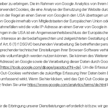
ber zu erbringen. Die im Rahmen von Google Analytics von Ihrem Br
wendet Cookies, die eine Analyse der Benutzung der Website durch
in der Regel an einen Server von Google in den USA übertragen und d
von Google innerhalb von Mitgliedstaaten der Europäischen Union 
ahmefällen wird die volle IP-Adresse an einen Server von Google i
lungen in die USA ist ein Angemessenheitsbeschluss der Europäisch
n Interesse an der bedarfsgerechten und zielgerichteten Gestaltung 
 auf Art. 6 (1) f DSGVO beruhenden Verarbeitung Sie betreffender 
rechender technischer Einstellungen Ihrer Browser-Software verhind
bsite vollumfänglich werden nutzen können. Sie können des Weitere
-Adresse) an Google sowie die Verarbeitung dieser Daten durch Goog
[
https://tools.google.com/dlpage/gaoptout?hl=de
]. Um die Erfassu
Out-Cookies verhindern die zukünftige Erfassung Ihrer Daten beim 
mfassend wirkt. Wenn Sie hier klicken, wird das Opt-Out-Cookie ge
finden Sie unter
https://www.google.com/analytics/terms/de.html
b
 die Erbringung unserer Dienstleistungen erforderlich ist bzw. wir ge