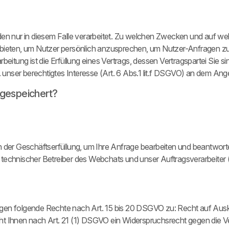
rden nur in diesem Falle verarbeitet. Zu welchen Zwecken und auf w
ieten, um Nutzer persönlich anzusprechen, um Nutzer-Anfragen z
rbeitung ist die Erfüllung eines Vertrags, dessen Vertragspartei Sie
zw. unser berechtigtes Interesse (Art. 6 Abs.1 lit.f DSGVO) an dem
gespeichert?
en der Geschäftserfüllung, um Ihre Anfrage bearbeiten und beantwor
technischer Betreiber des Webchats und unser Auftragsverarbeiter (
ngen folgende Rechte nach Art. 15 bis 20 DSGVO zu: Recht auf Ausk
ht Ihnen nach Art. 21 (1) DSGVO ein Widerspruchsrecht gegen die Ve