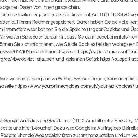
zogenen Daten von Ihnen gespeichert.
deren Situation ergeben, jederzeit dieser auf Art. 6 (1) f DSGVO be
en auf Ihrem Rechner gespeichert. Daher haben Sie die volle Kont
m Internetbrowser können Sie die Speicherung der Cookies und Über
ir weisen Sie jedoch darauf hin, dass Sie dann gegebenenfalls nicht
en Sie sich informieren, wie Sie die Cookies bei den wichtigsten 
/answer/61416?hl=de
Internet Explorer:
https://support.microsoft.c
.org/de/kb/cookies-erlauben-und-ablehnen
Safari:
https://support.a
 Reichweitenmessung und zu Werbezwecken dienen, kann über die De
ebseite
https://www.youronlinechoices.com/uk/your-ad-choices/
u
t Google Analytics der Google Inc. (1600 Amphitheatre Parkway, 
bsite und ihrer Besucher. Dazu wird Google im Auftrag des Betrei
eports über die Websiteaktivitäten zusammenzustellen und um weit