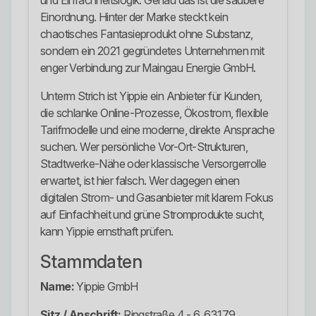
und Einfachheitslogik. Genau das ist die saubere
Einordnung. Hinter der Marke steckt kein
chaotisches Fantasieprodukt ohne Substanz,
sondern ein 2021 gegründetes Unternehmen mit
enger Verbindung zur Maingau Energie GmbH.
Unterm Strich ist Yippie ein Anbieter für Kunden,
die schlanke Online-Prozesse, Ökostrom, flexible
Tarifmodelle und eine moderne, direkte Ansprache
suchen. Wer persönliche Vor-Ort-Strukturen,
Stadtwerke-Nähe oder klassische Versorgerrolle
erwartet, ist hier falsch. Wer dagegen einen
digitalen Strom- und Gasanbieter mit klarem Fokus
auf Einfachheit und grüne Stromprodukte sucht,
kann Yippie ernsthaft prüfen.
Stammdaten
Name:
Yippie GmbH
Sitz / Anschrift:
Ringstraße 4 - 6, 63179