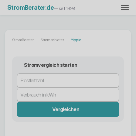
StromBerater.de
— seit 1998
StromBerater
Stromanbieter
Yippie
Stromvergleich starten
Vergleichen