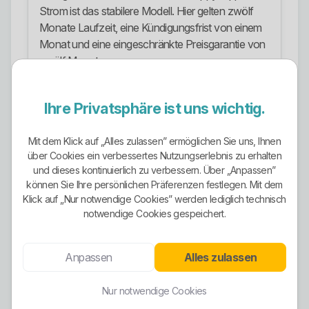
Strom ist das stabilere Modell. Hier gelten zwölf
Monate Laufzeit, eine Kündigungsfrist von einem
Monat und eine eingeschränkte Preisgarantie von
zwölf Monaten.
Das ist grundsätzlich sauber aufgebaut. Die Logik
ist leicht zu verstehen: kurz und flexibel oder länger
Ihre Privatsphäre ist uns wichtig.
und planbarer. Genau so sollte ein Anbieter seine
Tarifwelt aufziehen. Trotzdem bleibt auch hier die
Mit dem Klick auf „Alles zulassen” ermöglichen Sie uns, Ihnen
Pflicht, den tatsächlichen Preis hart zu prüfen.
über Cookies ein verbessertes Nutzungserlebnis zu erhalten
und dieses kontinuierlich zu verbessern. Über „Anpassen”
Gas und Vertragsmodell
können Sie Ihre persönlichen Präferenzen festlegen. Mit dem
Klick auf „Nur notwendige Cookies” werden lediglich technisch
Auch im Gasbereich folgt Yippie derselben
notwendige Cookies gespeichert.
Tariflogik. Es gibt einen flexiblen Gastarif mit einem
Monat Laufzeit und einen Tarif mit zwölf Monaten
Anpassen
Alles zulassen
Laufzeit. Die Produktseite führt diese Modelle
ebenfalls mit einer eingeschränkten Preisgarantie
und nur einem Monat Kündigungsfrist nach Ende
Nur notwendige Cookies
der Laufzeit.