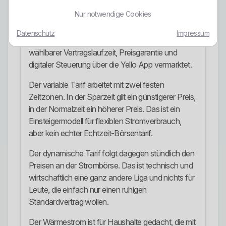
mit Bezug auf § 14a EnWG
Nur notwendige Cookies
Der Mein Strom Tarif ist das klassische
Datenschutz
Impressum
Haushaltsstromprodukt. Er wird mit flexibel
wählbarer Vertragslaufzeit, Preisgarantie und
digitaler Steuerung über die Yello App vermarktet.
Der variable Tarif arbeitet mit zwei festen
Zeitzonen. In der Sparzeit gilt ein günstigerer Preis,
in der Normalzeit ein höherer Preis. Das ist ein
Einsteigermodell für flexiblen Stromverbrauch,
aber kein echter Echtzeit-Börsentarif.
Der dynamische Tarif folgt dagegen stündlich den
Preisen an der Strombörse. Das ist technisch und
wirtschaftlich eine ganz andere Liga und nichts für
Leute, die einfach nur einen ruhigen
Standardvertrag wollen.
Der Wärmestrom ist für Haushalte gedacht, die mit