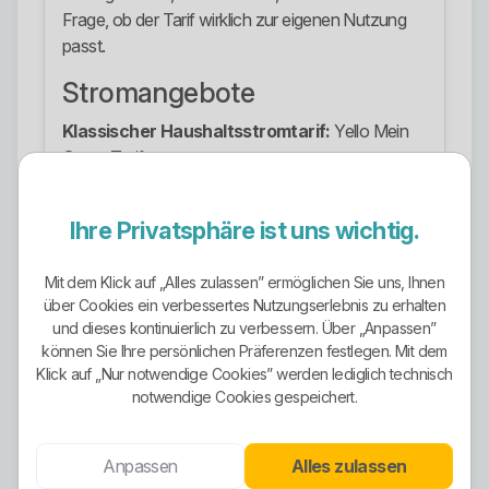
Frage, ob der Tarif wirklich zur eigenen Nutzung
passt.
Stromangebote
Klassischer Haushaltsstromtarif:
Yello Mein
Strom Tarif
Zeitvariabler Tarif:
variabler Stromtarif von Yello
Ihre Privatsphäre ist uns wichtig.
Dynamischer Tarif:
dynamischer Stromtarif von
Yello
Mit dem Klick auf „Alles zulassen” ermöglichen Sie uns, Ihnen
über Cookies ein verbessertes Nutzungserlebnis zu erhalten
Wärmestrom:
Wärmestrom für Wärmepumpe
und dieses kontinuierlich zu verbessern. Über „Anpassen”
und Nachtspeicher
können Sie Ihre persönlichen Präferenzen festlegen. Mit dem
Klick auf „Nur notwendige Cookies” werden lediglich technisch
Autostrom:
Autostrom-Angebote für zuhause
notwendige Cookies gespeichert.
und unterwegs
Tarifwelt für steuerbare Geräte:
Lösungen für
Anpassen
Alles zulassen
Wärmepumpe, Wallbox, Klimagerät und Speicher