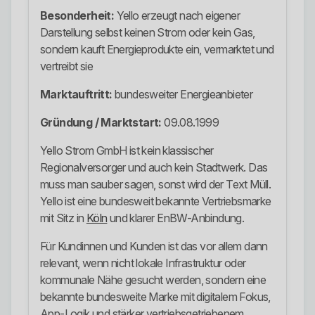
Besonderheit:
Yello erzeugt nach eigener
Darstellung selbst keinen Strom oder kein Gas,
sondern kauft Energieprodukte ein, vermarktet und
vertreibt sie
Marktauftritt:
bundesweiter Energieanbieter
Gründung / Marktstart:
09.08.1999
Yello Strom GmbH ist kein klassischer
Regionalversorger und auch kein Stadtwerk. Das
muss man sauber sagen, sonst wird der Text Müll.
Yello ist eine bundesweit bekannte Vertriebsmarke
mit Sitz in
Köln
und klarer EnBW-Anbindung.
Für Kundinnen und Kunden ist das vor allem dann
relevant, wenn nicht lokale Infrastruktur oder
kommunale Nähe gesucht werden, sondern eine
bekannte bundesweite Marke mit digitalem Fokus,
App-Logik und stärker vertriebsgetriebenem