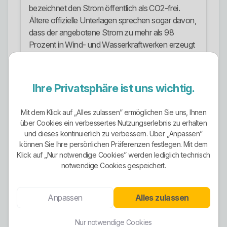
bezeichnet den Strom öffentlich als CO2-frei.
Ältere offizielle Unterlagen sprechen sogar davon,
dass der angebotene Strom zu mehr als 98
Prozent in Wind- und Wasserkraftwerken erzeugt
werde und insgesamt als 100 Prozent Ökostrom
zu verstehen sei.
Ihre Privatsphäre ist uns wichtig.
Der Haken ist jedoch wichtig: Die aktuell öffentlich
auffindbare Strommix-Veröffentlichung für 2023
Mit dem Klick auf „Alles zulassen” ermöglichen Sie uns, Ihnen
zeigt ein anderes Bild als die einfache
über Cookies ein verbessertes Nutzungserlebnis zu erhalten
Werbeerzählung. Dort werden 52,5 Prozent EEG-
und dieses kontinuierlich zu verbessern. Über „Anpassen”
vergüteter Wind- und Wasserstrom, 46,5 Prozent
können Sie Ihre persönlichen Präferenzen festlegen. Mit dem
importierter Ökostrom und 1 Prozent Mix aus
Klick auf „Nur notwendige Cookies” werden lediglich technisch
Kohle, Atom und ähnlichen Quellen ausgewiesen.
notwendige Cookies gespeichert.
Das ist kein Totalschaden, aber es zeigt klar, dass
die öffentliche Produktkommunikation deutlich
Anpassen
Alles zulassen
simpler klingt als die veröffentlichte
Stromkennzeichnung.
Nur notwendige Cookies