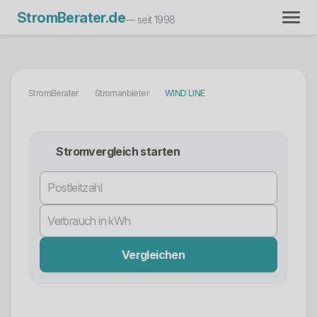
StromBerater.de
— seit 1998
StromBerater
Stromanbieter
WIND LINE
Stromvergleich starten
Vergleichen