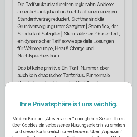
Die Tarifstruktur ist für einen regionalen Anbieter
ordentlich aufgebaut und nicht auf einen einzigen
Standardvertrag reduziert. Sichtbar sind die
Grundversorgung unter Salzgitter | Strom flex, der
Sondertarif Salzgitter | Strom aktiv, ein Online-Tarif,
ein dynamischer Tarif sowie spezielle Lösungen
für Wärmepumpe, Heat & Charge und
Nachtspeicherstrom.
Das ist keine primitive Ein-Tarif-Nummer, aber
auch kein chaotischer Tarifzirkus. Für normale
Haushalte gibt es klassische Modelle mit
unterschiedlicher Bindung und Verwaltung. Für
technisch speziellere Anwendungen sind eigene
Ihre Privatsphäre ist uns wichtig.
Lösungen vorhanden. Genau so sollte ein
Regionalversorger aufgestellt sein.
Mit dem Klick auf „Alles zulassen” ermöglichen Sie uns, Ihnen
Ökostrom-Ausrichtung
über Cookies ein verbessertes Nutzungserlebnis zu erhalten
und dieses kontinuierlich zu verbessern. Über „Anpassen”
Die Ökostrom-Ausrichtung ist ein klarer Pluspunkt.