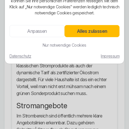
können Sie Ihre persönlichen Präferenzen festlegen. Mit dem
Die WEVG hat ihr Stromportfolio seit dem 1.
Klick auf „Nur notwendige Cookies” werden lediglich technisch
Oktober 2023 vollständig auf Ökostrom
notwendige Cookies gespeichert.
umgestellt. Im sichtbaren Stromauftritt wird
ausdrücklich damit geworben, dass unabhängig
Anpassen
Alles zulassen
vom gewählten WEVG-Stromprodukt 100
Prozent Ökostrom geliefert werden.
Nur notwendige Cookies
Das ist deutlich stärker als halbgares grünes
Datenschutz
Impressum
Marketing. Zusätzlich werden sowohl die
klassischen Stromprodukte als auch der
dynamische Tarif als zertifizierter Ökostrom
dargestellt. Für viele Haushalte ist das ein echter
Vorteil, weil man nicht erst mühsam nach einem
grünen Sonderprodukt suchen muss.
Stromangebote
Im Strombereich sind öffentlich mehrere klare
Angebotslinien erkennbar. Dazu gehören