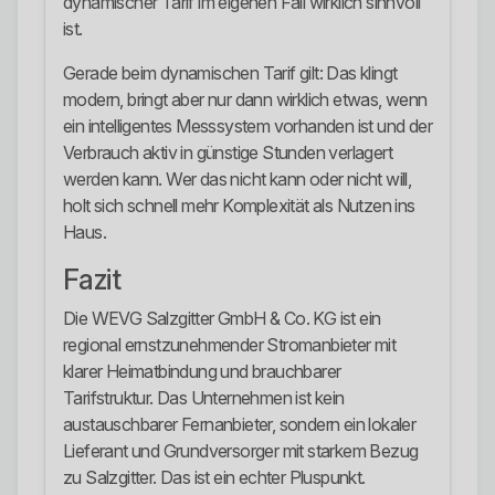
dynamischer Tarif im eigenen Fall wirklich sinnvoll
ist.
Gerade beim dynamischen Tarif gilt: Das klingt
modern, bringt aber nur dann wirklich etwas, wenn
ein intelligentes Messsystem vorhanden ist und der
Verbrauch aktiv in günstige Stunden verlagert
werden kann. Wer das nicht kann oder nicht will,
holt sich schnell mehr Komplexität als Nutzen ins
Haus.
Fazit
Die WEVG Salzgitter GmbH & Co. KG ist ein
regional ernstzunehmender Stromanbieter mit
klarer Heimatbindung und brauchbarer
Tarifstruktur. Das Unternehmen ist kein
austauschbarer Fernanbieter, sondern ein lokaler
Lieferant und Grundversorger mit starkem Bezug
zu Salzgitter. Das ist ein echter Pluspunkt.