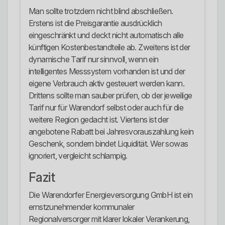
Man sollte trotzdem nicht blind abschließen.
Erstens ist die Preisgarantie ausdrücklich
eingeschränkt und deckt nicht automatisch alle
künftigen Kostenbestandteile ab. Zweitens ist der
dynamische Tarif nur sinnvoll, wenn ein
intelligentes Messsystem vorhanden ist und der
eigene Verbrauch aktiv gesteuert werden kann.
Drittens sollte man sauber prüfen, ob der jeweilige
Tarif nur für Warendorf selbst oder auch für die
weitere Region gedacht ist. Viertens ist der
angebotene Rabatt bei Jahresvorauszahlung kein
Geschenk, sondern bindet Liquidität. Wer sowas
ignoriert, vergleicht schlampig.
Fazit
Die Warendorfer Energieversorgung GmbH ist ein
ernstzunehmender kommunaler
Regionalversorger mit klarer lokaler Verankerung,