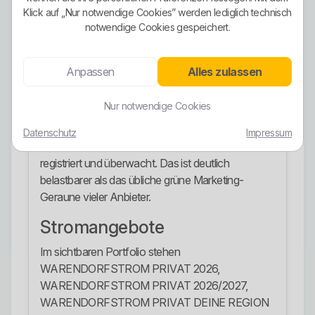
Tarif-Modell kleiner Anbieter.
Klick auf „Nur notwendige Cookies” werden lediglich technisch
notwendige Cookies gespeichert.
Ökostrom-Ausrichtung
Die Ökostrom-Ausrichtung ist einer der stärkeren
Anpassen
Alles zulassen
Punkte. WARENDORFSTROM und auch
WARENDORFAUTOSTROM werden als 100
Nur notwendige Cookies
Prozent Ökostrom aus Wasserkraft beschrieben.
Die gelieferten Mengen werden laut Anbieter über
Datenschutz
Impressum
Herkunftsnachweise des Umweltbundesamts
registriert und überwacht. Das ist deutlich
belastbarer als das übliche grüne Marketing-
Geraune vieler Anbieter.
Stromangebote
Im sichtbaren Portfolio stehen
WARENDORFSTROM PRIVAT 2026,
WARENDORFSTROM PRIVAT 2026/2027,
WARENDORFSTROM PRIVAT DEINE REGION