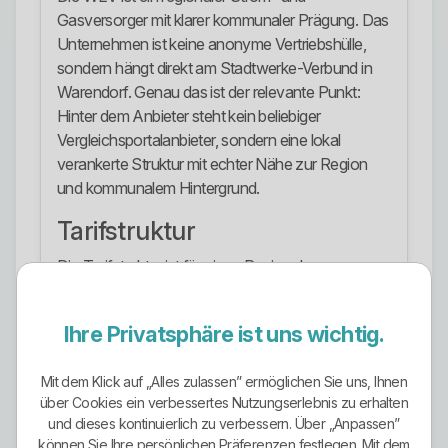
Gasversorger mit klarer kommunaler Prägung. Das
Unternehmen ist keine anonyme Vertriebshülle,
sondern hängt direkt am Stadtwerke-Verbund in
Warendorf. Genau das ist der relevante Punkt:
Hinter dem Anbieter steht kein beliebiger
Vergleichsportalanbieter, sondern eine lokal
verankerte Struktur mit echter Nähe zur Region
und kommunalem Hintergrund.
Tarifstruktur
Die Tarifstruktur ist für einen Regionalversorger
ordentlich aufgestellt. Sichtbar sind klassische
Privatkundentarife, längere Laufzeitvarianten, ein
Ihre Privatsphäre ist uns wichtig.
regionales Produkt für angrenzende Orte, ein
Gewerbetarif, ein Autostromtarif, die
Mit dem Klick auf „Alles zulassen” ermöglichen Sie uns, Ihnen
Grundversorgung, die Ersatzversorgung und ein
über Cookies ein verbessertes Nutzungserlebnis zu erhalten
dynamischer Stromtarif. Das ist keine riesige
und dieses kontinuierlich zu verbessern. Über „Anpassen”
Spielwiese, aber deutlich mehr als das übliche Ein-
können Sie Ihre persönlichen Präferenzen festlegen. Mit dem