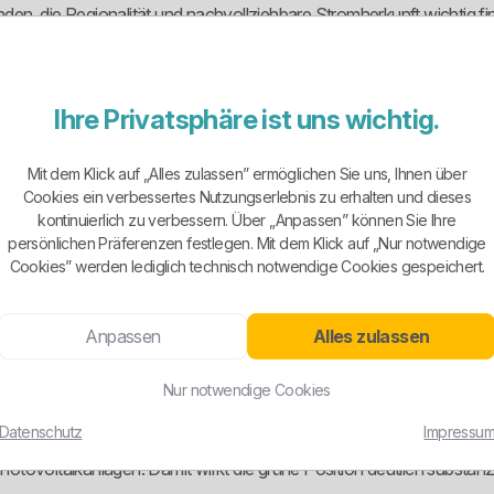
nden, die Regionalität und nachvollziehbare Stromherkunft wichtig find
 Online-Anbietern. Es gibt klassische Ökostromtarife für Haushalte,
Ihre Privatsphäre ist uns wichtig.
iche Grund- und Ersatzversorgung.
Mit dem Klick auf „Alles zulassen” ermöglichen Sie uns, Ihnen über
file unterschiedlich behandelt werden. Wer Wärmepumpe, Wallbox ode
Cookies ein verbessertes Nutzungserlebnis zu erhalten und dieses
kontinuierlich zu verbessern. Über „Anpassen” können Sie Ihre
persönlichen Präferenzen festlegen. Mit dem Klick auf „Nur notwendige
 nur etwas, wenn man nicht planlos irgendeinen Tarif anklickt. Wer 
Cookies” werden lediglich technisch notwendige Cookies gespeichert.
Anpassen
Alles zulassen
libi, sondern zentraler Teil des Geschäftsmodells. Das Unternehmen
Nur notwendige Cookies
gien, der nicht bloß als hübsches Etikett über einen beliebigen Str
Datenschutz
Impressu
g nicht nur allgemein behauptet wird. WestfalenWIND hebt das Grüne
ovoltaikanlagen. Damit wirkt die grüne Position deutlich substanziell