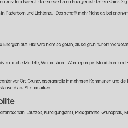
en aus dem Bereich der erneuerbaren Energien ist das ein klares Sign
in Paderborn und Lichtenau. Das schafft mehr Nähe als bei anonyme
are Energien auf. Hier wird nicht so getan, als sei grün nur ein Werbe
rom, dynamische Modelle, Wärmestrom, Wärmepumpe, Mobilstrom und Bü
encenter vor Ort, Grundversorgerrolle in mehreren Kommunen und d
austauschbare Strommarken.
llte
Freifahrtschein. Laufzeit, Kündigungsfrist, Preisgarantie, Grundpre