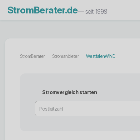
StromBerater.de
— seit 1998
StromBerater
Stromanbieter
WestfalenWIND
Stromvergleich starten