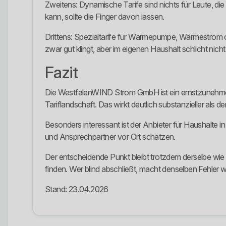
Zweitens: Dynamische Tarife sind nichts für Leute, die
kann, sollte die Finger davon lassen.
Drittens: Spezialtarife für Wärmepumpe, Wärmestrom od
zwar gut klingt, aber im eigenen Haushalt schlicht nich
Fazit
Die WestfalenWIND Strom GmbH ist ein ernstzunehmend
Tariflandschaft. Das wirkt deutlich substanzieller als d
Besonders interessant ist der Anbieter für Haushalte i
und Ansprechpartner vor Ort schätzen.
Der entscheidende Punkt bleibt trotzdem derselbe wie 
finden. Wer blind abschließt, macht denselben Fehler wi
Stand: 23.04.2026