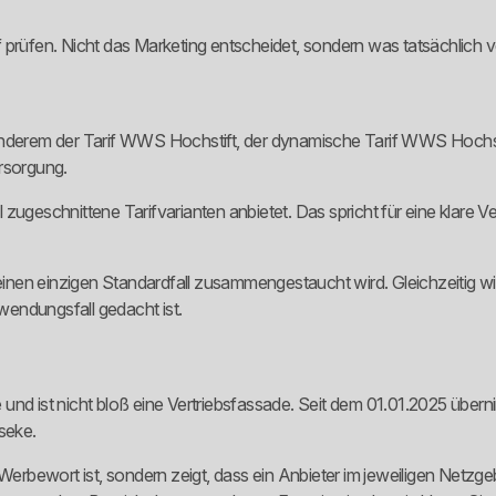
 prüfen. Nicht das Marketing entscheidet, sondern was tatsächlich v
r anderem der Tarif WWS Hochstift, der dynamische Tarif WWS Ho
rsorgung.
zugeschnittene Tarifvarianten anbietet. Das spricht für eine klare V
 einen einzigen Standardfall zusammengestaucht wird. Gleichzeitig w
endungsfall gedacht ist.
 und ist nicht bloß eine Vertriebsfassade. Seit dem 01.01.2025 üb
seke.
 Werbewort ist, sondern zeigt, dass ein Anbieter im jeweiligen Netzg