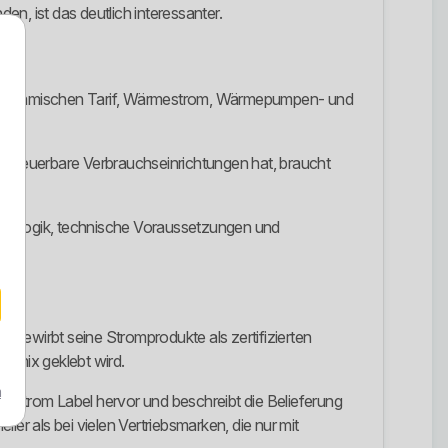
en, ist das deutlich interessanter.
 einen dynamischen Tarif, Wärmestrom, Wärmepumpen- und
r steuerbare Verbrauchseinrichtungen hat, braucht
Tariflogik, technische Voraussetzungen und
 bewirbt seine Stromprodukte als zertifizierten
ommix geklebt wird.
m
r Strom Label hervor und beschreibt die Belieferung
er als bei vielen Vertriebsmarken, die nur mit