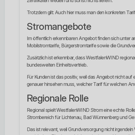
Zertifikaten wedeln und sonst nichts liefern.
Trotzdem gilt: Auch hier muss man den konkreten Tarif
Stromangebote
Im öffentlich erkennbaren Angebot finden sich unte
Mobilstromtarife, Bürgerstromtarife sowie die Grundve
Zusätzlich ist erkennbar, dass WestfalenWIND regional 
bundesweiten Einheitsvertrieb.
Für Kunden ist das positiv, weil das Angebot nicht auf
genauer hinsehen muss, welcher Tarif für welchen Anw
Regionale Rolle
Regional spielt WestfalenWIND Strom eine echte Rolle
Strombereich für Lichtenau, Bad Wünnenberg und Ge
Das ist relevant, weil Grundversorgung nicht irgendein