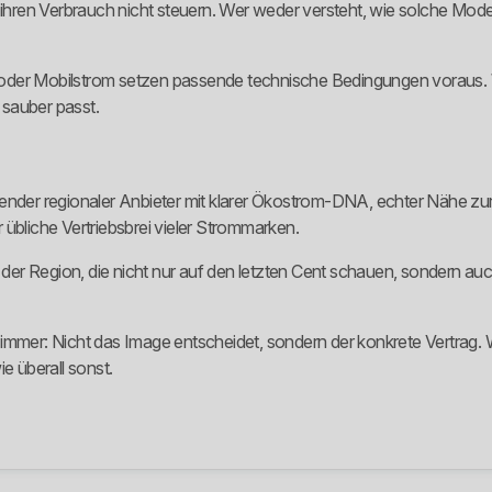
 ihren Verbrauch nicht steuern. Wer weder versteht, wie solche Model
er Mobilstrom setzen passende technische Bedingungen voraus. Wer d
t sauber passt.
er regionaler Anbieter mit klarer Ökostrom-DNA, echter Nähe zur 
er übliche Vertriebsbrei vieler Strommarken.
n der Region, die nicht nur auf den letzten Cent schauen, sondern au
immer: Nicht das Image entscheidet, sondern der konkrete Vertrag. W
e überall sonst.