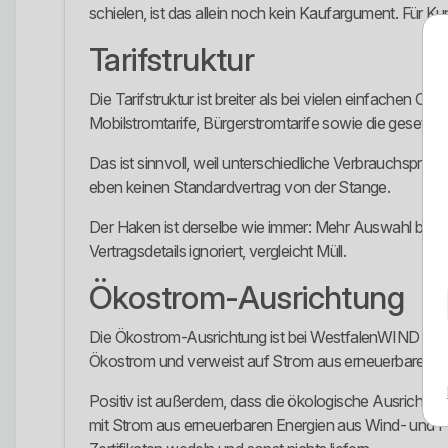
schielen, ist das allein noch kein Kaufargument. Für Ku
Tarifstruktur
Die Tarifstruktur ist breiter als bei vielen einfachen
Mobilstromtarife, Bürgerstromtarife sowie die gesetzl
Das ist sinnvoll, weil unterschiedliche Verbrauchspro
eben keinen Standardvertrag von der Stange.
Der Haken ist derselbe wie immer: Mehr Auswahl bringt
Vertragsdetails ignoriert, vergleicht Müll.
Ökostrom-Ausrichtung
Die Ökostrom-Ausrichtung ist bei WestfalenWIND kein A
Ökostrom und verweist auf Strom aus erneuerbaren Ener
Positiv ist außerdem, dass die ökologische Ausrichtun
mit Strom aus erneuerbaren Energien aus Wind- und Phot