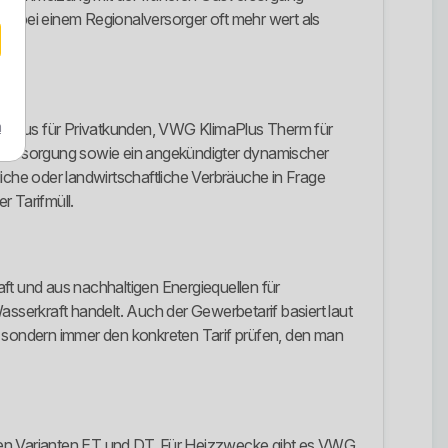
st bei einem Regionalversorger oft mehr wert als
m
KlimaPlus für Privatkunden, VWG KlimaPlus Therm für
versorgung sowie ein angekündigter dynamischer
che oder landwirtschaftliche Verbräuche in Frage
r Tarifmüll.
ft und aus nachhaltigen Energiequellen für
asserkraft handelt. Auch der Gewerbetarif basiert laut
en, sondern immer den konkreten Tarif prüfen, den man
 den Varianten ET und DT. Für Heizzwecke gibt es VWG