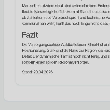
Man sollte trotzdem nicht blind unterschreiben. Ersten
flexible Börsenlogik hofft, bekommt Stand heute als
ob Zählerkonzept, Verbrauchsprofil und technische Vor
kommunal nah wirkt, heißt das noch lange nicht, dass je
Fazit
Die Versorgungsbetrieb Waldbüttelbrunn GmbH ist ein b
Positionierung. Stark sind die Nähe zur Region, die nac
Detail: Der dynamische Tarif ist noch nicht fertig, u
sondern einen soliden Regionalversorger.
Stand: 20.04.2026