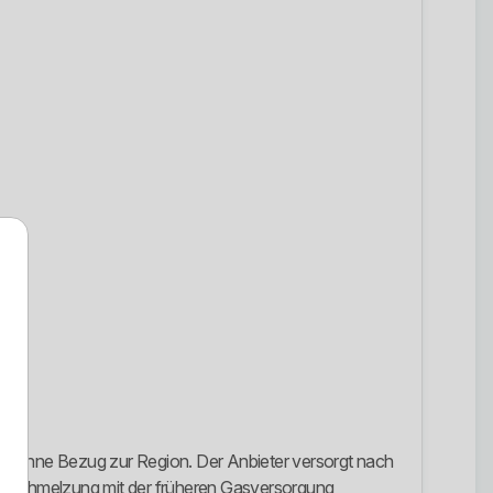
ufer ohne Bezug zur Region. Der Anbieter versorgt nach
Verschmelzung mit der früheren Gasversorgung