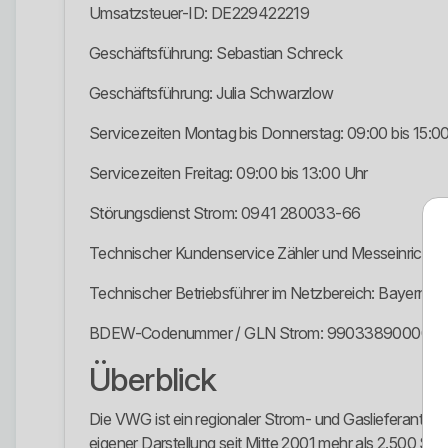
Umsatzsteuer-ID: DE229422219
Geschäftsführung: Sebastian Schreck
Geschäftsführung: Julia Schwarzlow
Servicezeiten Montag bis Donnerstag: 09:00 bis 15:0
Servicezeiten Freitag: 09:00 bis 13:00 Uhr
Störungsdienst Strom: 0941 280033-66
Technischer Kundenservice Zähler und Messeinrich
Technischer Betriebsführer im Netzbereich: Bayern
BDEW-Codenummer / GLN Strom: 990338900000
Überblick
Die VWG ist ein regionaler Strom- und Gaslieferant fü
eigener Darstellung seit Mitte 2001 mehr als 2.500 S