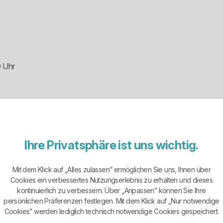
0 Uhr
tungen: 0941 280033-77
Ihre Privatsphäre ist uns wichtig.
werk Netz GmbH
9
Mit dem Klick auf „Alles zulassen” ermöglichen Sie uns, Ihnen über
Cookies ein verbessertes Nutzungserlebnis zu erhalten und dieses
kontinuierlich zu verbessern. Über „Anpassen” können Sie Ihre
persönlichen Präferenzen festlegen. Mit dem Klick auf „Nur notwendige
r Waldbüttelbrunn mit Ortsteilen und kein austauschbarer Tarifverkä
Cookies” werden lediglich technisch notwendige Cookies gespeichert.
tromkunden in Waldbüttelbrunn, Roßbrunn und Mädelhofen. Seit der 