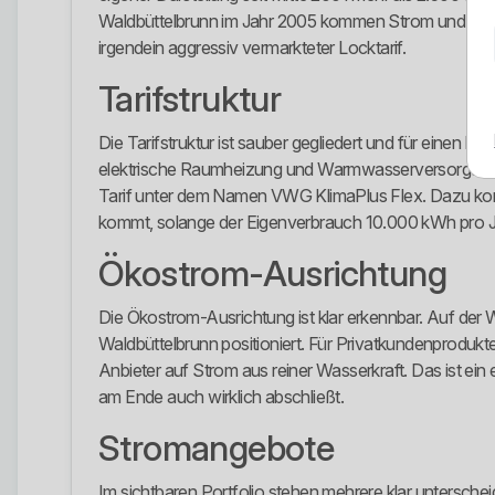
Waldbüttelbrunn im Jahr 2005 kommen Strom und Gas aus
irgendein aggressiv vermarkteter Locktarif.
Tarifstruktur
Die Tarifstruktur ist sauber gegliedert und für einen 
elektrische Raumheizung und Warmwasserversorgung,
Tarif unter dem Namen VWG KlimaPlus Flex. Dazu kommt
kommt, solange der Eigenverbrauch 10.000 kWh pro Jahr
Ökostrom-Ausrichtung
Die Ökostrom-Ausrichtung ist klar erkennbar. Auf der 
Waldbüttelbrunn positioniert. Für Privatkundenprodukte
Anbieter auf Strom aus reiner Wasserkraft. Das ist ein
am Ende auch wirklich abschließt.
Stromangebote
Im sichtbaren Portfolio stehen mehrere klar untersc