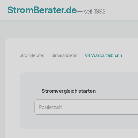
StromBerater.de
— seit 1998
StromBerater
Stromanbieter
VB Waldbüttelbrunn
Stromvergleich starten