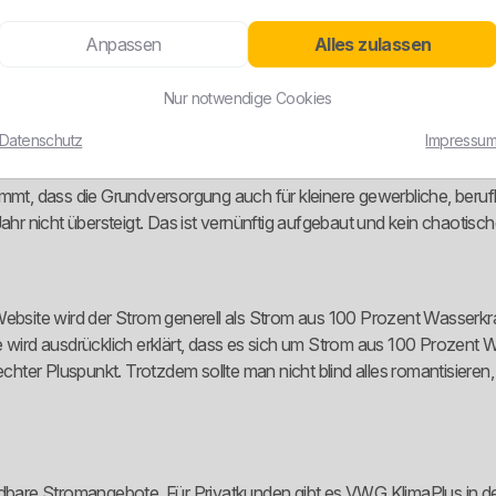
 einer Hand. Das wirkt nicht spektakulär, aber solide. Genau das i
Anpassen
Alles zulassen
Nur notwendige Cookies
Datenschutz
Impressu
kleineren Regionalanbieter ordentlich aufgestellt. Sichtbar sind VWG 
 VWG KlimaPlus Gewerbe für Unternehmen, die Grund- und Ersatz
, dass die Grundversorgung auch für kleinere gewerbliche, berufli
 nicht übersteigt. Das ist vernünftig aufgebaut und kein chaotische
Website wird der Strom generell als Strom aus 100 Prozent Wasserkra
 wird ausdrücklich erklärt, dass es sich um Strom aus 100 Prozent W
 echter Pluspunkt. Trotzdem sollte man nicht blind alles romantisier
heidbare Stromangebote. Für Privatkunden gibt es VWG KlimaPlus in