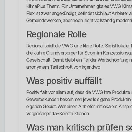
KlimaPlus Therm. Für Unternehmen gibt es VWG Kli
Flex ist zwar angekündigt, befindet sich laut Anbieter
Gemeindewerken, aber noch nicht vollständig modernis
Regionale Rolle
Regional spielt die VWG eine klare Rolle. Sie ist lokal
drei Jahre Grundversorger für Strom im Konzessionsg
Gesellschaft. Damit bleibt ein Teil der Wertschöpfung
anonymem Tarifschrott von irgendwo.
Was positiv auffällt
Positiv fällt vor allem auf, dass die VWG ihre Produkte
Gewerbekunden bekommen jeweils eigene Produktlinien. 
eigenen Gebiet. Wer einen Anbieter mit lokalem Ansprec
Vergleichsportal-Konstruktionen.
Was man kritisch prüfen so