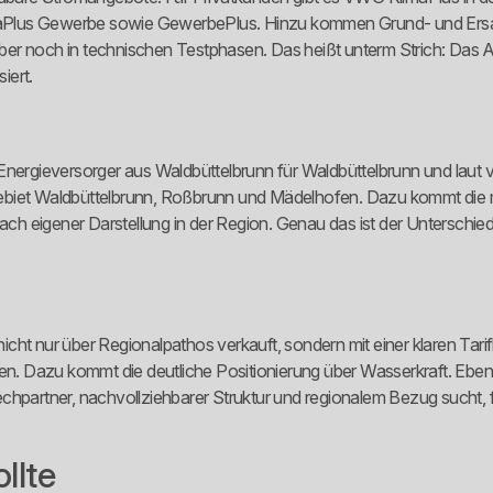
maPlus Gewerbe sowie GewerbePlus. Hinzu kommen Grund- und Ersa
 aber noch in technischen Testphasen. Das heißt unterm Strich: Das A
iert.
er Energieversorger aus Waldbüttelbrunn für Waldbüttelbrunn und laut v
ebiet Waldbüttelbrunn, Roßbrunn und Mädelhofen. Dazu kommt die m
 nach eigener Darstellung in der Region. Genau das ist der Untersch
 nicht nur über Regionalpathos verkauft, sondern mit einer klaren Tar
Dazu kommt die deutliche Positionierung über Wasserkraft. Ebenfalls
hpartner, nachvollziehbarer Struktur und regionalem Bezug sucht, fi
llte