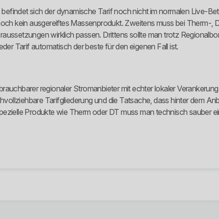
s befindet sich der dynamische Tarif noch nicht im normalen Live-Bet
o noch kein ausgereiftes Massenprodukt. Zweitens muss bei Therm-,
aussetzungen wirklich passen. Drittens sollte man trotz Regionalbon
der Tarif automatisch der beste für den eigenen Fall ist.
rauchbarer regionaler Stromanbieter mit echter lokaler Verankerung, 
hvollziehbare Tarifgliederung und die Tatsache, dass hinter dem Anbie
nd spezielle Produkte wie Therm oder DT muss man technisch sauber 