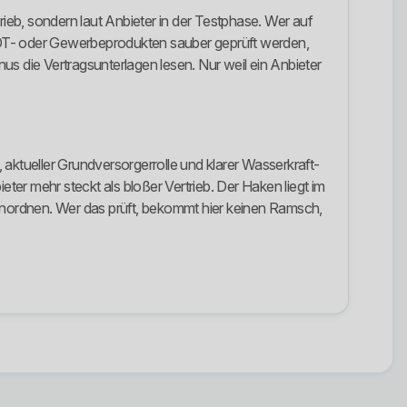
rieb, sondern laut Anbieter in der Testphase. Wer auf
 DT- oder Gewerbeprodukten sauber geprüft werden,
us die Vertragsunterlagen lesen. Nur weil ein Anbieter
aktueller Grundversorgerrolle und klarer Wasserkraft-
ter mehr steckt als bloßer Vertrieb. Der Haken liegt im
einordnen. Wer das prüft, bekommt hier keinen Ramsch,