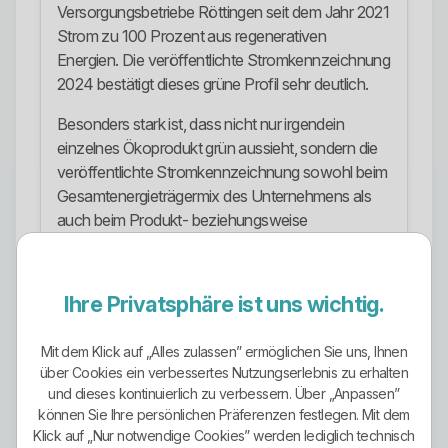
Versorgungsbetriebe Röttingen seit dem Jahr 2021
Strom zu 100 Prozent aus regenerativen
Energien. Die veröffentlichte Stromkennzeichnung
2024 bestätigt dieses grüne Profil sehr deutlich.
Besonders stark ist, dass nicht nur irgendein
einzelnes Ökoprodukt grün aussieht, sondern die
veröffentlichte Stromkennzeichnung sowohl beim
Gesamtenergieträgermix des Unternehmens als
auch beim Produkt- beziehungsweise
Unternehmensverkaufsmix ausschließlich
erneuerbare Energien ausweist. Zusätzlich werden
0 g/kWh CO2-Emissionen angegeben.
Ihre Privatsphäre ist uns wichtig.
Wichtig ist die saubere Einordnung: Die
Mit dem Klick auf „Alles zulassen” ermöglichen Sie uns, Ihnen
Herkunftsnachweise werden öffentlich mit Island
über Cookies ein verbessertes Nutzungserlebnis zu erhalten
angegeben. Das ist ökologisch stark, aber nicht
und dieses kontinuierlich zu verbessern. Über „Anpassen”
dasselbe wie eine rein lokale Direktversorgung aus
können Sie Ihre persönlichen Präferenzen festlegen. Mit dem
eigener regionaler Erzeugung. Wer daraus eine
Klick auf „Nur notwendige Cookies” werden lediglich technisch