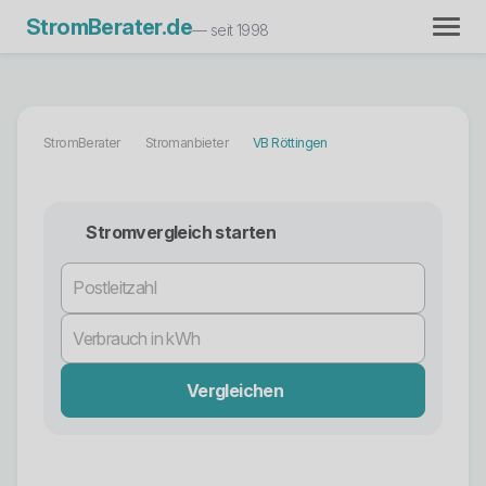
StromBerater.de
— seit 1998
StromBerater
Stromanbieter
VB Röttingen
Stromvergleich starten
Vergleichen