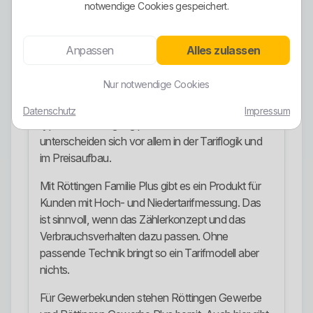
komplette regionale Erzeugungsromantik bastelt,
notwendige Cookies gespeichert.
überzieht.
Stromangebote
Anpassen
Alles zulassen
Für normale Haushalte sind Röttingen Single und
Nur notwendige Cookies
Röttingen Familie die naheliegenden
Standardprodukte. Diese Tarife decken die
Datenschutz
Impressum
typische Versorgung privater Haushalte ab und
unterscheiden sich vor allem in der Tariflogik und
im Preisaufbau.
Mit Röttingen Familie Plus gibt es ein Produkt für
Kunden mit Hoch- und Niedertarifmessung. Das
ist sinnvoll, wenn das Zählerkonzept und das
Verbrauchsverhalten dazu passen. Ohne
passende Technik bringt so ein Tarifmodell aber
nichts.
Für Gewerbekunden stehen Röttingen Gewerbe