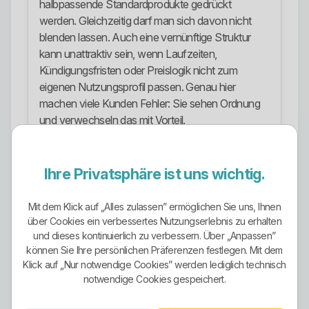
halbpassende Standardprodukte gedrückt
werden. Gleichzeitig darf man sich davon nicht
blenden lassen. Auch eine vernünftige Struktur
kann unattraktiv sein, wenn Laufzeiten,
Kündigungsfristen oder Preislogik nicht zum
eigenen Nutzungsprofil passen. Genau hier
machen viele Kunden Fehler: Sie sehen Ordnung
und verwechseln das mit Vorteil.
Ökostrom-Ausrichtung
Ihre Privatsphäre ist uns wichtig.
Die Ökostrom-Ausrichtung ist bei diesem Anbieter
nicht bloß eine grüne Floskel. Öffentlich wird
angegeben, dass der Ökostrom aus 100 Prozent
Mit dem Klick auf „Alles zulassen” ermöglichen Sie uns, Ihnen
über Cookies ein verbessertes Nutzungserlebnis zu erhalten
erneuerbaren Energien besteht, zu einem Drittel
und dieses kontinuierlich zu verbessern. Über „Anpassen”
aus regionalen Windkraftanlagen und im Übrigen
können Sie Ihre persönlichen Präferenzen festlegen. Mit dem
aus europäischen Wasserkraftanlagen. Zusätzlich
Klick auf „Nur notwendige Cookies” werden lediglich technisch
wird auf eine TÜV-Süd-Zertifizierung und auf klar
notwendige Cookies gespeichert.
identifizierbare Herkunft verwiesen.