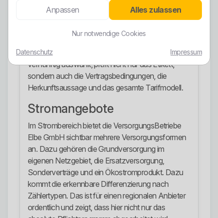
Das ist deutlich stärker als das übliche
Anpassen
Alles zulassen
weichgespülte Marketing vieler Anbieter, die mit
grünen Begriffen arbeiten, aber bei genauerem
Nur notwendige Cookies
Hinsehen wenig Greifbares liefern. Trotzdem gilt
Datenschutz
Impressum
auch hier: Ökostrom ist kein Freifahrtschein. Wer
vernünftig auswählt, prüft nicht nur das Etikett,
sondern auch die Vertragsbedingungen, die
Herkunftsaussage und das gesamte Tarifmodell.
Stromangebote
Im Strombereich bietet die VersorgungsBetriebe
Elbe GmbH sichtbar mehrere Versorgungsformen
an. Dazu gehören die Grundversorgung im
eigenen Netzgebiet, die Ersatzversorgung,
Sonderverträge und ein Ökostromprodukt. Dazu
kommt die erkennbare Differenzierung nach
Zählertypen. Das ist für einen regionalen Anbieter
ordentlich und zeigt, dass hier nicht nur das