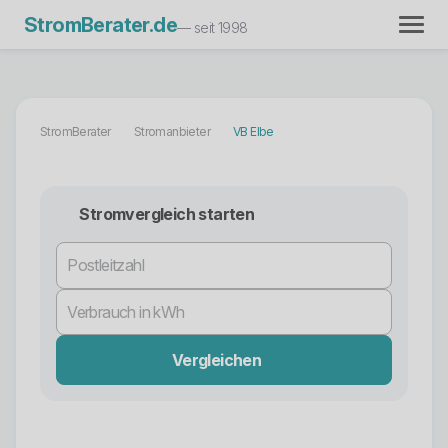
StromBerater.de
— seit 1998
StromBerater
Stromanbieter
VB Elbe
Stromvergleich starten
Vergleichen