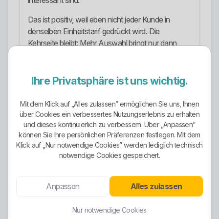
interessant sind.
Das ist positiv, weil eben nicht jeder Kunde in
denselben Einheitstarif gedrückt wird. Die
Kehrseite bleibt: Mehr Auswahl bringt nur dann
etwas, wenn der Tarif wirklich zur Technik und
zum eigenen Verbrauchsverhalten passt.
Ihre Privatsphäre ist uns wichtig.
Ökostrom-Ausrichtung
Mit dem Klick auf „Alles zulassen” ermöglichen Sie uns, Ihnen
Die Ökostrom-Ausrichtung ist bei TWS kein
über Cookies ein verbessertes Nutzungserlebnis zu erhalten
dekoratives Marketingelement, sondern Kern des
und dieses kontinuierlich zu verbessern. Über „Anpassen”
Stromvertriebs. Das Unternehmen betont seit
können Sie Ihre persönlichen Präferenzen festlegen. Mit dem
Jahren, seine Kundinnen und Kunden
Klick auf „Nur notwendige Cookies” werden lediglich technisch
ausschließlich mit Ökostrom zu beliefern und
notwendige Cookies gespeichert.
parallel die eigene Erzeugung aus erneuerbaren
Energien auszubauen.
Anpassen
Alles zulassen
Besonders stark ist, dass TWS das Thema nicht
nur verkauft, sondern auch mit eigenen und
Nur notwendige Cookies
beteiligten Erzeugungsanlagen unterfüttert. Das ist