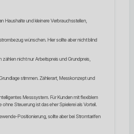
n Haushalte und kleinere Verbrauchsstellen,
trombezug wünschen. Hier sollte aber nicht blind
ählen nicht nur Arbeitspreis und Grundpreis,
Grundlage stimmen. Zählerart, Messkonzept und
intelligentes Messsystem. Für Kunden mit flexiblem
hne Steuerung ist das eher Spielerei als Vorteil.
wende-Positionierung, sollte aber bei Stromtarifen