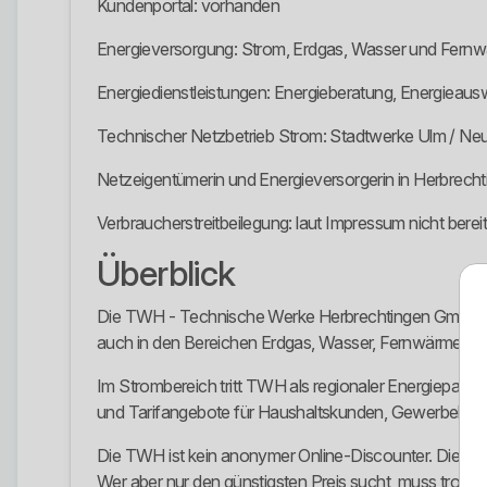
Kundenportal: vorhanden
Energieversorgung: Strom, Erdgas, Wasser und Fern
Energiedienstleistungen: Energieberatung, Energieaus
Technischer Netzbetrieb Strom: Stadtwerke Ulm / N
Netzeigentümerin und Energieversorgerin in Herbre
Verbraucherstreitbeilegung: laut Impressum nicht berei
Überblick
Die TWH - Technische Werke Herbrechtingen GmbH ist 
auch in den Bereichen Erdgas, Wasser, Fernwärme, Ener
Im Strombereich tritt TWH als regionaler Energiepartn
und Tarifangebote für Haushaltskunden, Gewerbeku
Die TWH ist kein anonymer Online-Discounter. Die Stärke
Wer aber nur den günstigsten Preis sucht, muss trotzd