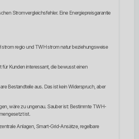
ischen Stromvergleichsfehler. Eine Energiepreisgarantie
WH strom regio und TWH strom natur beziehungsweise
 für Kunden interessant, die bewusst einen
re Bestandteile aus. Das ist kein Widerspruch, aber
agen, wäre zu ungenau. Sauber ist: Bestimmte TWH-
engesetzt ist.
zentrale Anlagen, Smart-Grid-Ansätze, regelbare