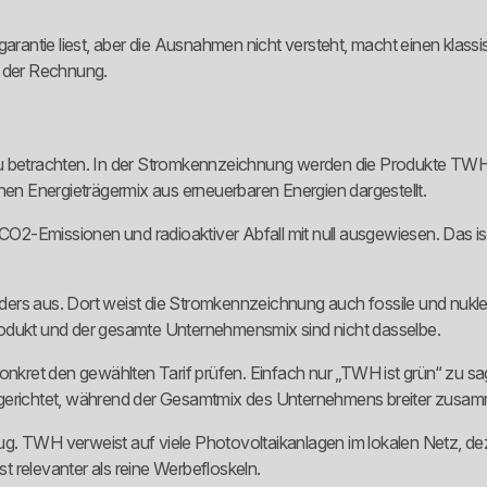
garantie liest, aber die Ausnahmen nicht versteht, macht einen klass
f der Rechnung.
 zu betrachten. In der Stromkennzeichnung werden die Produkte T
n Energieträgermix aus erneuerbaren Energien dargestellt.
2-Emissionen und radioaktiver Abfall mit null ausgewiesen. Das ist
ers aus. Dort weist die Stromkennzeichnung auch fossile und nuklea
rodukt und der gesamte Unternehmensmix sind nicht dasselbe.
kret den gewählten Tarif prüfen. Einfach nur „TWH ist grün“ zu s
sgerichtet, während der Gesamtmix des Unternehmens breiter zusamm
g. TWH verweist auf viele Photovoltaikanlagen im lokalen Netz, de
 relevanter als reine Werbefloskeln.