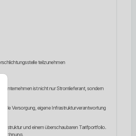
erschlichtungsstelle teilzunehmen
Unternehmen ist nicht nur Stromlieferant, sondern
lokale Versorgung, eigene Infrastrukturverantwortung
Infrastruktur und einem überschaubaren Tarifportfolio.
romrechnung.