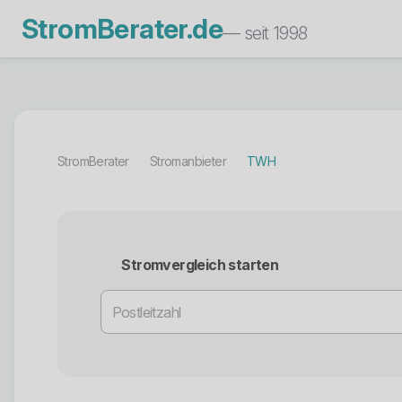
StromBerater.de
— seit 1998
StromBerater
Stromanbieter
TWH
Stromvergleich starten