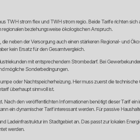
us TWH strom flex und TWH strom regio. Beide Tarife richten sich a
dem regionalen beziehungsweise ökologischen Anspruch.
, die neben der Versorgung auch einen stärkeren Regional- und Ökos
aber kein Ersatz für den Gesamtvergleich.
striekunden mit entsprechendem Strombedarf. Bei Gewerbekunden z
 und mögliche Sonderbedingungen.
mpe oder Nachtspeicherheizung. Hier muss zuerst die technische 
rif überhaupt sinnvoll ist.
 Nach den veröffentlichten Informationen benötigt dieser Tarif ein 
 ein dynamischer Tarif interessant werden. Für passive Haushalte o
 Ladeinfrastruktur im Stadtgebiet an. Das passt zur lokalen Energie
htet werden.