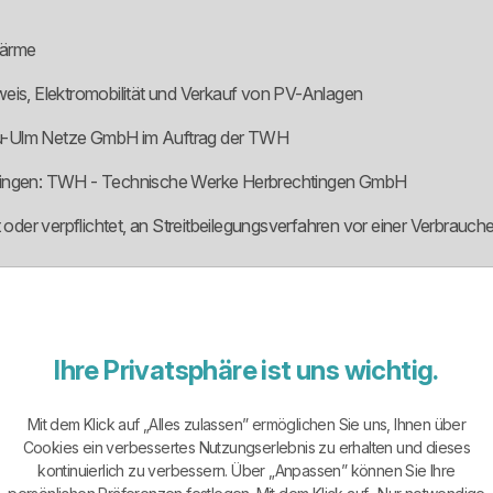
wärme
weis, Elektromobilität und Verkauf von PV-Anlagen
eu-Ulm Netze GmbH im Auftrag der TWH
chtingen: TWH - Technische Werke Herbrechtingen GmbH
t oder verpflichtet, an Streitbeilegungsverfahren vor einer Verbrauch
ein kommunal geprägter Energieversorger aus Herbrechtingen. Das 
gieberatung, Elektromobilität und Photovoltaik aktiv.
Ihre Privatsphäre ist uns wichtig.
er für Herbrechtingen und die Umgebung auf. Der Anbieter verbindet 
nden sowie Kunden mit Wärmestrombedarf.
Mit dem Klick auf „Alles zulassen” ermöglichen Sie uns, Ihnen über
Cookies ein verbessertes Nutzungserlebnis zu erhalten und dieses
 liegt eher in regionaler Nähe, persönlicher Erreichbarkeit, lokaler 
kontinuierlich zu verbessern. Über „Anpassen” können Sie Ihre
em knallhart vergleichen. Stadtwerke-Image allein bezahlt keine St