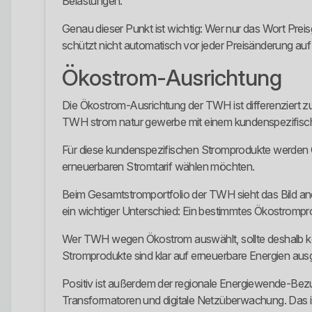
Belastungen.
Genau dieser Punkt ist wichtig: Wer nur das Wort Preis
schützt nicht automatisch vor jeder Preisänderung au
Ökostrom-Ausrichtung
Die Ökostrom-Ausrichtung der TWH ist differenziert
TWH strom natur gewerbe mit einem kundenspezifische
Für diese kundenspezifischen Stromprodukte werden CO
erneuerbaren Stromtarif wählen möchten.
Beim Gesamtstromportfolio der TWH sieht das Bild and
ein wichtiger Unterschied: Ein bestimmtes Ökostromp
Wer TWH wegen Ökostrom auswählt, sollte deshalb kon
Stromprodukte sind klar auf erneuerbare Energien au
Positiv ist außerdem der regionale Energiewende-Bezu
Transformatoren und digitale Netzüberwachung. Das ist