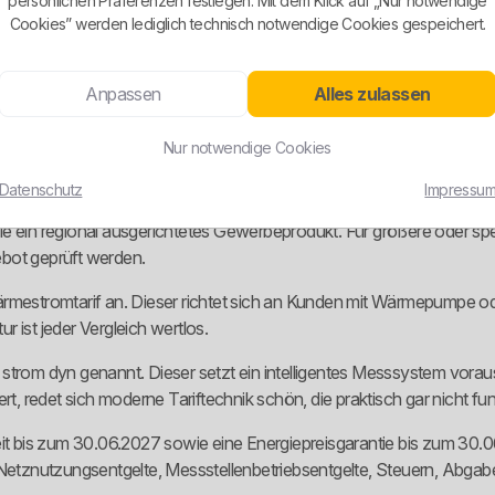
persönlichen Präferenzen festlegen. Mit dem Klick auf „Nur notwendige
Cookies” werden lediglich technisch notwendige Cookies gespeichert.
aushalts- und Privatkunden, Gewerbe- und Industriekunden sowie Ku
Anpassen
Alles zulassen
Nur notwendige Cookies
flex und TWH strom regio genannt. Diese Tarife richten sich an 
einer bestimmten Jahresverbrauchsgrenze.
Datenschutz
Impressu
n regional ausgerichtetes Gewerbeprodukt. Für größere oder spezi
ebot geprüft werden.
stromtarif an. Dieser richtet sich an Kunden mit Wärmepumpe oder
 ist jeder Vergleich wertlos.
strom dyn genannt. Dieser setzt ein intelligentes Messsystem voraus
t, redet sich moderne Tariftechnik schön, die praktisch gar nicht funk
it bis zum 30.06.2027 sowie eine Energiepreisgarantie bis zum 30.06
etznutzungsentgelte, Messstellenbetriebsentgelte, Steuern, Abga