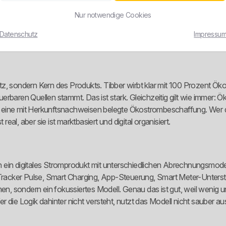
r arbeitet im Kern mit einem dynamischen Strommodell, das je nach Zäh
Nur notwendige Cookies
eller 15-Minuten-Preise am Energiemarkt. Ohne Smart Meter, also mi
dlastprofils und des jeweiligen Monatsdurchschnitts. Das ist ein wi
Datenschutz
Impressu
, obwohl ihnen dafür die Messtechnik fehlt. Genau hier trennt sich si
, sondern Kern des Produkts. Tibber wirbt klar mit 100 Prozent Ökos
rbaren Quellen stammt. Das ist stark. Gleichzeitig gilt wie immer: 
n eine mit Herkunftsnachweisen belegte Ökostrombeschaffung. Wer 
real, aber sie ist marktbasiert und digital organisiert.
chen ein digitales Stromprodukt mit unterschiedlichen Abrechnungsmo
acker Pulse, Smart Charging, App-Steuerung, Smart Meter-Unterstü
en, sondern ein fokussiertes Modell. Genau das ist gut, weil wenig un
Wer die Logik dahinter nicht versteht, nutzt das Modell nicht sauber au