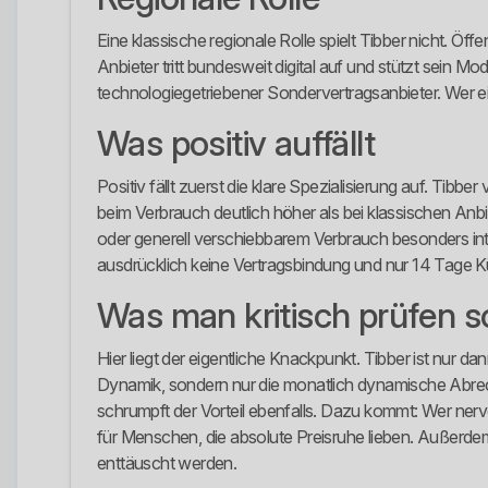
Eine klassische regionale Rolle spielt Tibber nicht. Ö
Anbieter tritt bundesweit digital auf und stützt sein M
technologiegetriebener Sondervertragsanbieter. Wer ei
Was positiv auffällt
Positiv fällt zuerst die klare Spezialisierung auf. Tib
beim Verbrauch deutlich höher als bei klassischen Anb
oder generell verschiebbarem Verbrauch besonders inte
ausdrücklich keine Vertragsbindung und nur 14 Tage Kün
Was man kritisch prüfen so
Hier liegt der eigentliche Knackpunkt. Tibber ist nur
Dynamik, sondern nur die monatlich dynamische Abr
schrumpft der Vorteil ebenfalls. Dazu kommt: Wer nervö
für Menschen, die absolute Preisruhe lieben. Außerdem 
enttäuscht werden.