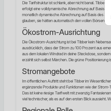
Die Tarifstruktur ist schlank, aber nicht banal. Tibbe
erfolgt eine volldynamische Abrechnung auf Basis aktu
monatlich dynamische Abrechnung auf Basis des Standar
glauben, sie hätten automatisch den vollen Börsentarif
Ökostrom-Ausrichtung
Die Ökostrom-Ausrichtung ist bei Tibber kein Nebensatz
ausdrücklich, dass der Strom zu 100 Prozent aus erneue
aus dem lokalen Windrad in deine Steckdose, sonder
erzählt sich selbst Märchen. Die grüne Positionierung ist 
Stromangebote
Im öffentlichen Auftritt steht bei Tibber im Wesentli
ergänzende Produkte und Funktionen wie der Strom-Tr
Das ist keine riesige Tarifwelt mit zwanzig Fantasienam
viel technischer, als es auf den ersten Blick aussieht. 
Regionale Rolle