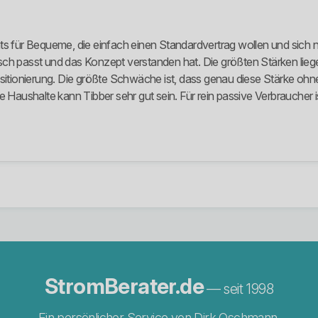
hts für Bequeme, die einfach einen Standardvertrag wollen und sich
ch passt und das Konzept verstanden hat. Die größten Stärken liege
tionierung. Die größte Schwäche ist, dass genau diese Stärke ohne
e Haushalte kann Tibber sehr gut sein. Für rein passive Verbraucher i
StromBerater.de
— seit 1998
Ein persönlicher Service von Dirk Oschmann.