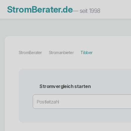
StromBerater.de
— seit 1998
StromBerater
Stromanbieter
Tibber
Stromvergleich starten