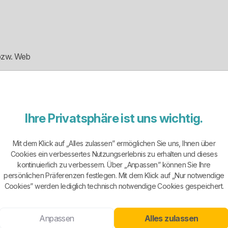
 bzw. Web
e-Zeiten ausgewiesen
er Anbieter ohne klassische Stadtwerke- oder Regionalversorger-Str
Ihre Privatsphäre ist uns wichtig.
ke-Versorger und auch kein normaler Festpreis-Anbieter für Leute, d
Mit dem Klick auf „Alles zulassen” ermöglichen Sie uns, Ihnen über
uf digitale Stromnutzung, flexible Verbräuche und dynamische Preislo
Cookies ein verbessertes Nutzungserlebnis zu erhalten und dieses
kontinuierlich zu verbessern. Über „Anpassen” können Sie Ihre
dern ein ganzes Nutzungskonzept: App, Smart Meter, Verbrauchstran
persönlichen Präferenzen festlegen. Mit dem Klick auf „Nur notwendige
technisch affine Haushalte ist das interessant. Für Menschen, die abso
Cookies” werden lediglich technisch notwendige Cookies gespeichert.
Anpassen
Alles zulassen