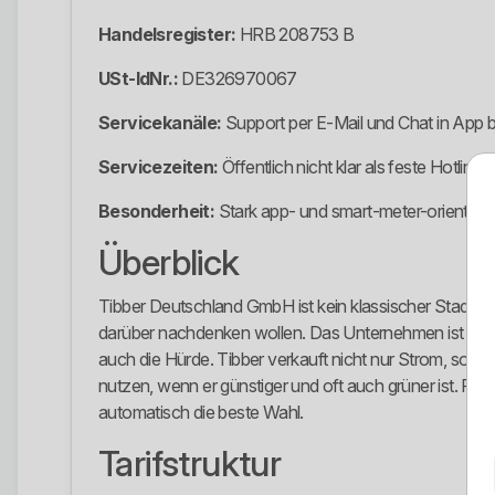
Handelsregister:
HRB 208753 B
USt-IdNr.:
DE326970067
Servicekanäle:
Support per E-Mail und Chat in App
Servicezeiten:
Öffentlich nicht klar als feste Hotlin
Besonderheit:
Stark app- und smart-meter-orientiert
Überblick
Tibber Deutschland GmbH ist kein klassischer Stadtwer
darüber nachdenken wollen. Das Unternehmen ist klar a
auch die Hürde. Tibber verkauft nicht nur Strom, son
nutzen, wenn er günstiger und oft auch grüner ist. Für 
automatisch die beste Wahl.
Tarifstruktur