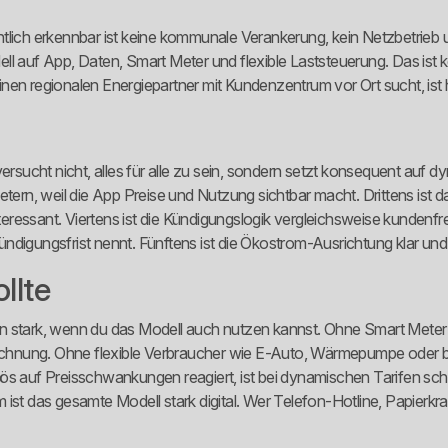
ffentlich erkennbar ist keine kommunale Verankerung, kein Netzbetrie
odell auf App, Daten, Smart Meter und flexible Laststeuerung. Das ist 
nen regionalen Energiepartner mit Kundenzentrum vor Ort sucht, ist 
ber versucht nicht, alles für alle zu sein, sondern setzt konsequent a
ietern, weil die App Preise und Nutzung sichtbar macht. Drittens is
ressant. Viertens ist die Kündigungslogik vergleichsweise kundenfre
digungsfrist nennt. Fünftens ist die Ökostrom-Ausrichtung klar und n
llte
 dann stark, wenn du das Modell auch nutzen kannst. Ohne Smart Mete
echnung. Ohne flexible Verbraucher wie E-Auto, Wärmepumpe oder 
s auf Preisschwankungen reagiert, ist bei dynamischen Tarifen schne
ist das gesamte Modell stark digital. Wer Telefon-Hotline, Papierkr