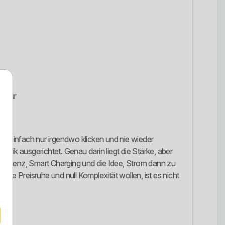
uktur
ie einfach nur irgendwo klicken und nie wieder
gik ausgerichtet. Genau darin liegt die Stärke, aber
sparenz, Smart Charging und die Idee, Strom dann zu
lute Preisruhe und null Komplexität wollen, ist es nicht