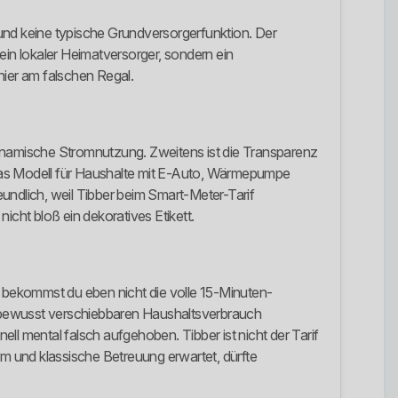
b und keine typische Grundversorgerfunktion. Der
kein lokaler Heimatversorger, sondern ein
hier am falschen Regal.
uf dynamische Stromnutzung. Zweitens ist die Transparenz
t das Modell für Haushalte mit E-Auto, Wärmepumpe
undlich, weil Tibber beim Smart-Meter-Tarif
icht bloß ein dekoratives Etikett.
r bekommst du eben nicht die volle 15-Minuten-
bewusst verschiebbaren Haushaltsverbrauch
ll mental falsch aufgehoben. Tibber ist nicht der Tarif
am und klassische Betreuung erwartet, dürfte