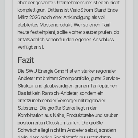
aber der gesamte Unternehmensmix ist eben nicht
komplett grün. Drittens ist VarioStrom Stand Ende
März 2026 noch eher Ankündigung als voll
etabliertes Massenprodukt. Wer so einen Tarif
heute fest einplant, sollte vorher sauber prüfen, ob
er tatsächlich schon für den eigenen Anschluss
verfügbar ist.
Fazit
Die SWU Energie GmbH ist ein starker regionaler
Anbieter mit breitem Stromportfolio, guter Service-
Struktur und glaubwürdigen grünen Tarifoptionen.
Das ist kein Ramsch-Anbieter, sondern ein
ernstzunehmender Versorger mit regionaler
Substanz. Die größte Stärke liegt in der
Kombination aus Nähe, Produktbreite und sauber
positionierten Ökostromtarifen. Die größte
Schwäche liegt nicht im Anbieter selbst, sondern
darin, dass einige Spezialtarife nur unter klaren