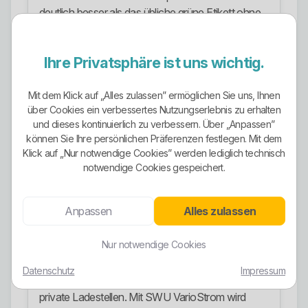
deutlich besser als das übliche grüne Etikett ohne
regionale Aussage. Man muss aber sauber
trennen: Die Gesamtstromlieferung der SWU ist
Ihre Privatsphäre ist uns wichtig.
laut Stromkennzeichnung nicht komplett
erneuerbar. Wer echten Fokus auf grüne Qualität
legt, sollte deshalb gezielt NaturStrom oder
Mit dem Klick auf „Alles zulassen” ermöglichen Sie uns, Ihnen
über Cookies ein verbessertes Nutzungserlebnis zu erhalten
RegionalStrom wählen und nicht irgendeinen
und dieses kontinuierlich zu verbessern. Über „Anpassen”
Standardtarif nehmen.
können Sie Ihre persönlichen Präferenzen festlegen. Mit dem
Klick auf „Nur notwendige Cookies” werden lediglich technisch
Stromangebote
notwendige Cookies gespeichert.
Im Haushaltsbereich sind vor allem SWU
SchwabenStrom Online, SWU NaturStrom, SWU
Anpassen
Alles zulassen
RegionalStrom und SWU Strom für Grund- und
Ersatzversorgung relevant. Ergänzt wird das
Nur notwendige Cookies
Angebot durch SWU SchwabenStrom
Wärmepumpe, SWU SchwabenStrom
Datenschutz
Impressum
Speicherheizung und SWU NaturStrom eMobil für
private Ladestellen. Mit SWU VarioStrom wird