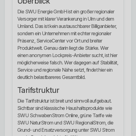
Überblick
Die SWU Energie GmbH ist ein großer regionaler
Versorger mit klarer Verankerung in Ulm und dem
Umland. Das ist kein austauschbarer Billiganbieter,
sondern ein Unternehmen mit echter regionaler
Präsenz, ServiceCenter vor Ort und breiter
Produktwelt. Genau darin liegt die Stärke. Wer
einen anonymen Lockpreis-Anbieter sucht, ist hier
möglicherweise falsch. Wer dagegen auf Stabilität,
Service und regionale Nähe setzt, findet hier ein
deutlich belastbareres Gesamtbild.
Tarifstruktur
Die Tarifstruktur ist breit und sinnvoll aufgebaut.
Sichtbar sind klassische Haushaltsprodukte wie
SWU SchwabenStrom Online, grüne Tarife wie
SWU NaturStrom und SWU RegionalStrom, die
Grund- und Ersatzversorgung unter SWU Strom