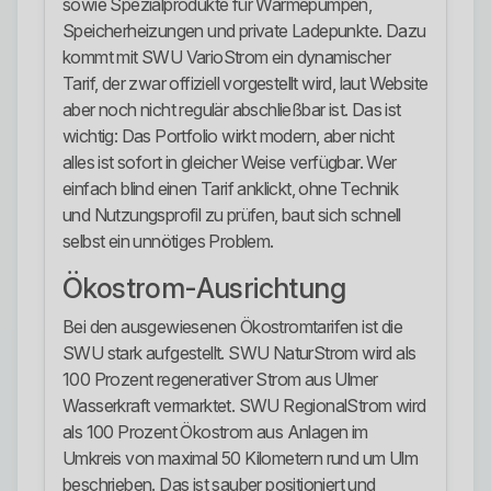
sowie Spezialprodukte für Wärmepumpen,
Speicherheizungen und private Ladepunkte. Dazu
kommt mit SWU VarioStrom ein dynamischer
Tarif, der zwar offiziell vorgestellt wird, laut Website
aber noch nicht regulär abschließbar ist. Das ist
wichtig: Das Portfolio wirkt modern, aber nicht
alles ist sofort in gleicher Weise verfügbar. Wer
einfach blind einen Tarif anklickt, ohne Technik
und Nutzungsprofil zu prüfen, baut sich schnell
selbst ein unnötiges Problem.
Ökostrom-Ausrichtung
Bei den ausgewiesenen Ökostromtarifen ist die
SWU stark aufgestellt. SWU NaturStrom wird als
100 Prozent regenerativer Strom aus Ulmer
Wasserkraft vermarktet. SWU RegionalStrom wird
als 100 Prozent Ökostrom aus Anlagen im
Umkreis von maximal 50 Kilometern rund um Ulm
beschrieben. Das ist sauber positioniert und