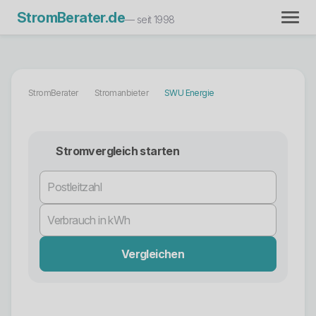
StromBerater.de
— seit 1998
StromBerater
Stromanbieter
SWU Energie
Stromvergleich starten
Vergleichen