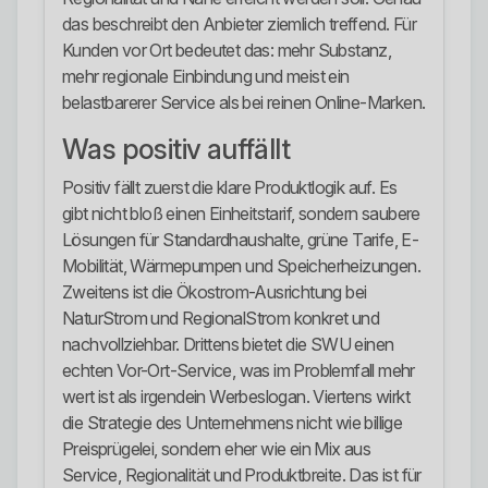
das beschreibt den Anbieter ziemlich treffend. Für
Kunden vor Ort bedeutet das: mehr Substanz,
mehr regionale Einbindung und meist ein
belastbarerer Service als bei reinen Online-Marken.
Was positiv auffällt
Positiv fällt zuerst die klare Produktlogik auf. Es
gibt nicht bloß einen Einheitstarif, sondern saubere
Lösungen für Standardhaushalte, grüne Tarife, E-
Mobilität, Wärmepumpen und Speicherheizungen.
Zweitens ist die Ökostrom-Ausrichtung bei
NaturStrom und RegionalStrom konkret und
nachvollziehbar. Drittens bietet die SWU einen
echten Vor-Ort-Service, was im Problemfall mehr
wert ist als irgendein Werbeslogan. Viertens wirkt
die Strategie des Unternehmens nicht wie billige
Preisprügelei, sondern eher wie ein Mix aus
Service, Regionalität und Produktbreite. Das ist für