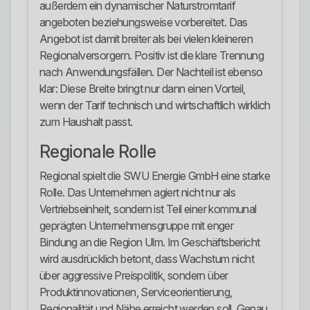
außerdem ein dynamischer Naturstromtarif
angeboten beziehungsweise vorbereitet. Das
Angebot ist damit breiter als bei vielen kleineren
Regionalversorgern. Positiv ist die klare Trennung
nach Anwendungsfällen. Der Nachteil ist ebenso
klar: Diese Breite bringt nur dann einen Vorteil,
wenn der Tarif technisch und wirtschaftlich wirklich
zum Haushalt passt.
Regionale Rolle
Regional spielt die SWU Energie GmbH eine starke
Rolle. Das Unternehmen agiert nicht nur als
Vertriebseinheit, sondern ist Teil einer kommunal
geprägten Unternehmensgruppe mit enger
Bindung an die Region Ulm. Im Geschäftsbericht
wird ausdrücklich betont, dass Wachstum nicht
über aggressive Preispolitik, sondern über
Produktinnovationen, Serviceorientierung,
Regionalität und Nähe erreicht werden soll. Genau