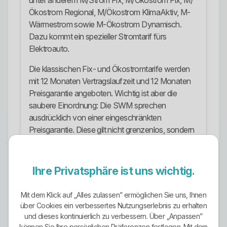
unter anderem M/Strom Fix, M/Ökostrom Fix, M/
Ökostrom Regional, M/Ökostrom KlimaAktiv, M-
Wärmestrom sowie M-Ökostrom Dynamisch.
Dazu kommt ein spezieller Stromtarif fürs
Elektroauto.
Die klassischen Fix- und Ökostromtarife werden
mit 12 Monaten Vertragslaufzeit und 12 Monaten
Preisgarantie angeboten. Wichtig ist aber die
saubere Einordnung: Die SWM sprechen
ausdrücklich von einer eingeschränkten
Preisgarantie. Diese gilt nicht grenzenlos, sondern
umfasst nicht die Umsatzsteuer und nicht neue
staatlich veranlasste Mehr- oder
Minderbelastungen. Wer das überliest, bewertet zu
Ihre Privatsphäre ist uns wichtig.
weich.
Mit dem Klick auf „Alles zulassen” ermöglichen Sie uns, Ihnen
Ökostrom und Energieprofil
über Cookies ein verbessertes Nutzungserlebnis zu erhalten
und dieses kontinuierlich zu verbessern. Über „Anpassen”
Beim Thema Ökostrom ist SWM deutlich stärker
können Sie Ihre persönlichen Präferenzen festlegen. Mit dem