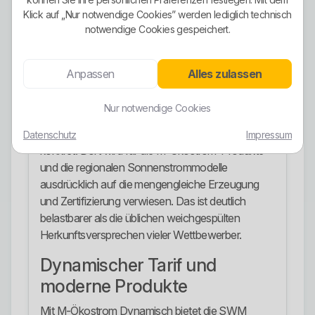
aufgestellt als viele Anbieter, die nur lose mit grüner
Klick auf „Nur notwendige Cookies” werden lediglich technisch
Sprache hantieren. Die M-Ökostrom-Tarife
notwendige Cookies gespeichert.
werden mit 100 Prozent Ökostrom beworben, mit
mengengleicher Erzeugung in Deutschland,
überwiegend in eigenen Anlagen oder
Anpassen
Alles zulassen
Beteiligungen der Stadtwerke München, und mit
TÜV-SÜD-Zertifizierung.
Nur notwendige Cookies
Auch die offizielle Stromkennzeichnung ist
Datenschutz
Impressum
konkret. Dort wird für die M-Ökostrom-Produkte
und die regionalen Sonnenstrommodelle
ausdrücklich auf die mengengleiche Erzeugung
und Zertifizierung verwiesen. Das ist deutlich
belastbarer als die üblichen weichgespülten
Herkunftsversprechen vieler Wettbewerber.
Dynamischer Tarif und
moderne Produkte
Mit M-Ökostrom Dynamisch bietet die SWM