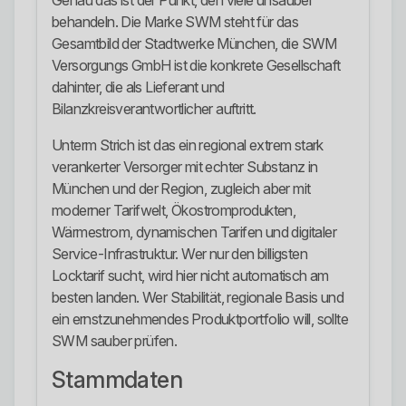
Genau das ist der Punkt, den viele unsauber
behandeln. Die Marke SWM steht für das
Gesamtbild der Stadtwerke München, die SWM
Versorgungs GmbH ist die konkrete Gesellschaft
dahinter, die als Lieferant und
Bilanzkreisverantwortlicher auftritt.
Unterm Strich ist das ein regional extrem stark
verankerter Versorger mit echter Substanz in
München und der Region, zugleich aber mit
moderner Tarifwelt, Ökostromprodukten,
Wärmestrom, dynamischen Tarifen und digitaler
Service-Infrastruktur. Wer nur den billigsten
Locktarif sucht, wird hier nicht automatisch am
besten landen. Wer Stabilität, regionale Basis und
ein ernstzunehmendes Produktportfolio will, sollte
SWM sauber prüfen.
Stammdaten