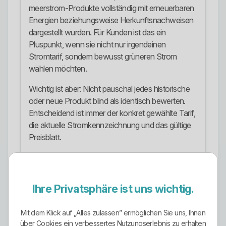
meerstrom-Produkte vollständig mit erneuerbaren
Energien beziehungsweise Herkunftsnachweisen
dargestellt wurden. Für Kunden ist das ein
Pluspunkt, wenn sie nicht nur irgendeinen
Stromtarif, sondern bewusst grüneren Strom
wählen möchten.
Wichtig ist aber: Nicht pauschal jedes historische
oder neue Produkt blind als identisch bewerten.
Entscheidend ist immer der konkret gewählte Tarif,
die aktuelle Stromkennzeichnung und das gültige
Preisblatt.
Ökostrom ist stark, aber kein Freifahrtschein. Wer
nur auf „100 Prozent Ökostrom“ schaut und
Grundpreis, Arbeitspreis, Laufzeit, Kündigungsfrist,
Ihre Privatsphäre ist uns wichtig.
Zählertechnik, Messentgelte und Netzgebiet
ignoriert, macht keinen Tarifvergleich, sondern
Mit dem Klick auf „Alles zulassen” ermöglichen Sie uns, Ihnen
Wunschdenken.
über Cookies ein verbessertes Nutzungserlebnis zu erhalten