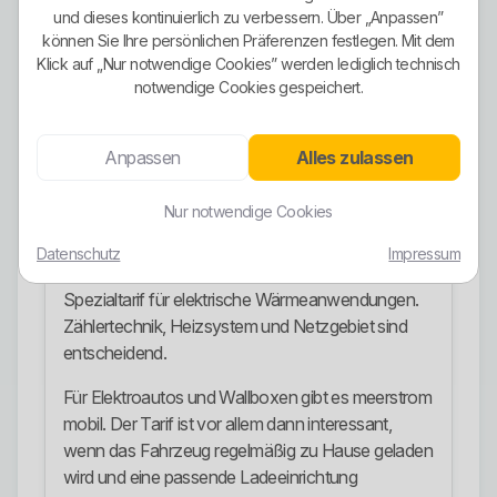
und dieses kontinuierlich zu verbessern. Über „Anpassen”
Stromangebote
können Sie Ihre persönlichen Präferenzen festlegen. Mit dem
Klick auf „Nur notwendige Cookies” werden lediglich technisch
Für Haushaltskunden ist meerstrom smart das
notwendige Cookies gespeichert.
zentrale Stromprodukt. Es richtet sich an Kunden
mit normalem Haushaltsverbrauch und wird über
den Tarifrechner beziehungsweise Preisblätter
Anpassen
Alles zulassen
nach Netzgebiet berechnet.
Nur notwendige Cookies
Für Wärmepumpen und Nachtspeicherheizungen
gibt es meerstrom Wärme. Dieses Angebot ist kein
Datenschutz
Impressum
normaler Haushaltsstromtarif, sondern ein
Spezialtarif für elektrische Wärmeanwendungen.
Zählertechnik, Heizsystem und Netzgebiet sind
entscheidend.
Für Elektroautos und Wallboxen gibt es meerstrom
mobil. Der Tarif ist vor allem dann interessant,
wenn das Fahrzeug regelmäßig zu Hause geladen
wird und eine passende Ladeeinrichtung