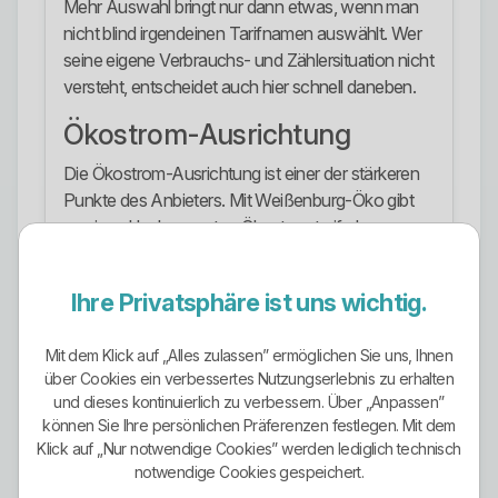
Mehr Auswahl bringt nur dann etwas, wenn man
nicht blind irgendeinen Tarifnamen auswählt. Wer
seine eigene Verbrauchs- und Zählersituation nicht
versteht, entscheidet auch hier schnell daneben.
Ökostrom-Ausrichtung
Die Ökostrom-Ausrichtung ist einer der stärkeren
Punkte des Anbieters. Mit Weißenburg-Öko gibt
es einen klar benannten Ökostromtarif, der
ausdrücklich als Strom zu 100 Prozent aus
Wasserkraft beschrieben wird. Dazu kommen
Ihre Privatsphäre ist uns wichtig.
Herkunftsnachweise und die Aussage, dass pro
verbrauchter Kilowattstunde in regenerative
Mit dem Klick auf „Alles zulassen” ermöglichen Sie uns, Ihnen
Erzeugungsanlagen vor Ort investiert wird.
über Cookies ein verbessertes Nutzungserlebnis zu erhalten
und dieses kontinuierlich zu verbessern. Über „Anpassen”
Das ist mehr als das übliche grüne Weichspül-
können Sie Ihre persönlichen Präferenzen festlegen. Mit dem
Marketing vieler Wettbewerber. Hier gibt es eine
Klick auf „Nur notwendige Cookies” werden lediglich technisch
klar erkennbare Produktlogik und einen regionalen
notwendige Cookies gespeichert.
Fördergedanken dahinter. Genau das ist