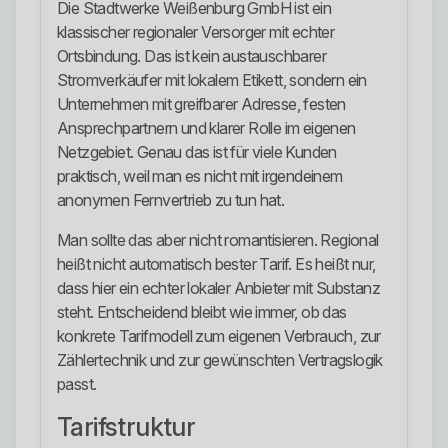
Die Stadtwerke Weißenburg GmbH ist ein
klassischer regionaler Versorger mit echter
Ortsbindung. Das ist kein austauschbarer
Stromverkäufer mit lokalem Etikett, sondern ein
Unternehmen mit greifbarer Adresse, festen
Ansprechpartnern und klarer Rolle im eigenen
Netzgebiet. Genau das ist für viele Kunden
praktisch, weil man es nicht mit irgendeinem
anonymen Fernvertrieb zu tun hat.
Man sollte das aber nicht romantisieren. Regional
heißt nicht automatisch bester Tarif. Es heißt nur,
dass hier ein echter lokaler Anbieter mit Substanz
steht. Entscheidend bleibt wie immer, ob das
konkrete Tarifmodell zum eigenen Verbrauch, zur
Zählertechnik und zur gewünschten Vertragslogik
passt.
Tarifstruktur