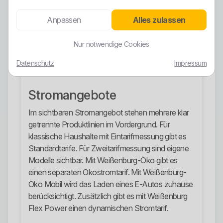
substanzieller als bloße Nachhaltigkeitsfloskeln.
Anpassen
Alles zulassen
Trotzdem gilt auch hier: Ein Ökostrometikett allein
macht noch keinen starken Vertrag. Wer nur auf
Nur notwendige Cookies
das Wort Wasserkraft springt und Laufzeit,
Zählerkonzept und Gesamtnutzen ignoriert, kauft
Datenschutz
Impressum
oberflächlich ein.
Stromangebote
Im sichtbaren Stromangebot stehen mehrere klar
getrennte Produktlinien im Vordergrund. Für
klassische Haushalte mit Eintarifmessung gibt es
Standardtarife. Für Zweitarifmessung sind eigene
Modelle sichtbar. Mit Weißenburg-Öko gibt es
einen separaten Ökostromtarif. Mit Weißenburg-
Öko Mobil wird das Laden eines E-Autos zuhause
berücksichtigt. Zusätzlich gibt es mit Weißenburg
Flex Power einen dynamischen Stromtarif.