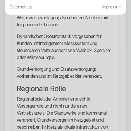
Inn.Strom Wärme natur: spezieller Tarif für
Datenschutz
Impressum
elektrische Raumheizung, Klimatisierung oder
Warmwasseranlagen; also eher ein Nischentarif
für passende Technik.
Dynamischer Ökostromtarif: vorgesehen für
Kunden mit intelligentem Messsystem und
steuerbaren Verbrauchern wie Wallbox, Speicher
oder Wärmepumpe.
Grundversorgung und Ersatzversorgung:
vorhanden und im Netzgebiet klar verankert.
Regionale Rolle
Regional spielt der Anbieter eine echte
Versorgerrolle und nicht nur die eines
Vertriebslabels. Die Stadtwerke sind kommunal
verankert, Grundversorger im Netzgebiet und
beschreiben ihr Netz als lokale Infrastruktur von