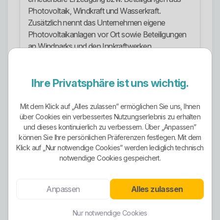
Photovoltaik, Windkraft und Wasserkraft.
Zusätzlich nennt das Unternehmen eigene
Photovoltaikanlagen vor Ort sowie Beteiligungen
an Windparks und den Innkraftwerken.
Stromangebote
Ihre Privatsphäre ist uns wichtig.
Inn.Strom natur: klassischer Haushaltsstromtarif
mit 100 Prozent Ökostrom und ohne
Mit dem Klick auf „Alles zulassen” ermöglichen Sie uns, Ihnen
Mindestlaufzeit.
über Cookies ein verbessertes Nutzungserlebnis zu erhalten
und dieses kontinuierlich zu verbessern. Über „Anpassen”
Inn.Strom Garant natur: Tarif mit 100 Prozent
können Sie Ihre persönlichen Präferenzen festlegen. Mit dem
Ökostrom, 12 Monaten Mindestlaufzeit und
Klick auf „Nur notwendige Cookies” werden lediglich technisch
Preisgarantie; laut Anbieter für Kunden mit
notwendige Cookies gespeichert.
höherem Jahresverbrauch ausgelegt.
Inn.Strom Gewerbe natur: Gewerbestromtarif mit
Anpassen
Alles zulassen
100 Prozent Ökostrom, gedacht für gewerbliche
Abnahmestellen.
Nur notwendige Cookies