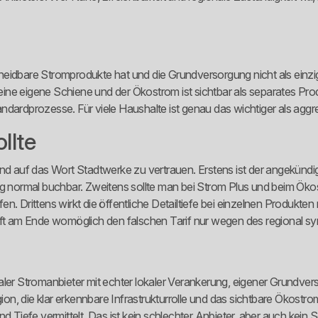
rscheidbare Stromprodukte hat und die Grundversorgung nicht als einz
s eine eigene Schiene und der Ökostrom ist sichtbar als separates Pro
andardprozesse. Für viele Haushalte ist genau das wichtiger als agg
llte
ind auf das Wort Stadtwerke zu vertrauen. Erstens ist der angekündi
ig normal buchbar. Zweitens sollte man bei Strom Plus und beim Öko
 Drittens wirkt die öffentliche Detailtiefe bei einzelnen Produkten ni
uft am Ende womöglich den falschen Tarif nur wegen des regional sy
aler Stromanbieter mit echter lokaler Verankerung, eigener Grundver
gion, die klar erkennbare Infrastrukturrolle und das sichtbare Ökost
 Tiefe vermittelt. Das ist kein schlechter Anbieter, aber auch kein Sel