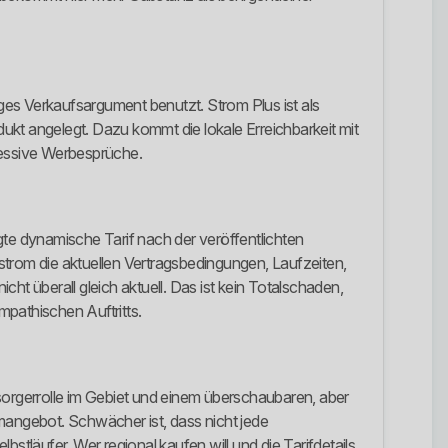
iges Verkaufsargument benutzt. Strom Plus ist als
dukt angelegt. Dazu kommt die lokale Erreichbarkeit mit
ressive Werbesprüche.
gte dynamische Tarif nach der veröffentlichten
strom die aktuellen Vertragsbedingungen, Laufzeiten,
cht überall gleich aktuell. Das ist kein Totalschaden,
mpathischen Auftritts.
sorgerrolle im Gebiet und einem überschaubaren, aber
romangebot. Schwächer ist, dass nicht jede
bstläufer. Wer regional kaufen will und die Tarifdetails