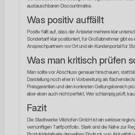
austauschbaren Discountmarke.
Was positiv auffällt
Positiv fällt auf, dass der Anbieter mehrere klar unte
Sondertarif klar positioniert, für Großabnehmer gibt e
Ansprechpartnern vor Ort und ein Kundenportal für St
Was man kritisch prüfen so
Man sollte vor Abschluss genauer hinschauen, statt bl
Darstellung noch eher in Vorbereitung als flächendeck
Preisgarantien und den konkreten Geltungsbereich prüfen.
aber eben auch nicht perfekt. Wer schlampig prüft, ka
Fazit
Die Stadtwerke Vilshofen GmbH ist ein seriöser region
vernünftigen Tarifportfolio. Stark sind die Nähe zur Re
Produktdetailseite denselben Eindruck von Aktualität und