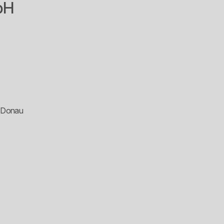
bH
r Donau