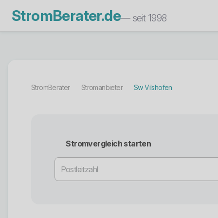
StromBerater.de
— seit 1998
StromBerater
Stromanbieter
Sw Vilshofen
Stromvergleich starten