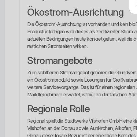
Ökostrom-Ausrichtung
Die Ökostrom-Ausrichtung ist vorhanden und kein bloße
Produktunterlagen wird dieses als zertifizierter Strom
aktuellen Bedingungen heute konkret gelten, weil die 
restlichen Stromseiten wirken.
Stromangebote
Zum sichtbaren Stromangebot gehören die Grundversor
ein Ökostromprodukt sowie Lösungen für Großverbrau
weitere Servicevorgänge. Das ist für einen regionalen 
Marktteilnehmern erwartet, ist hier an der falschen Adr
Regionale Rolle
Regional spielt die Stadtwerke Vilshofen GmbH eine k
Vilshofen an der Donau sowie Aunkirchen, Alkofen, Ple
Genau dieser lokale Bezug ist der eigentliche Kern des