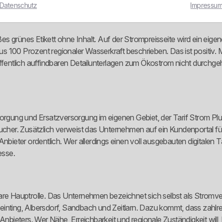
Datenschutz
Impressu
s grünes Etikett ohne Inhalt. Auf der Strompreisseite wird ein eige
 aus 100 Prozent regionaler Wasserkraft beschrieben. Das ist positiv
öffentlich auffindbaren Detailunterlagen zum Ökostrom nicht durchg
gung und Ersatzversorgung im eigenen Gebiet, der Tarif Strom Pl
cher. Zusätzlich verweist das Unternehmen auf ein Kundenportal 
Anbieter ordentlich. Wer allerdings einen voll ausgebauten digitale
esse.
lare Hauptrolle. Das Unternehmen bezeichnet sich selbst als Stromv
inting, Albersdorf, Sandbach und Zeitlarn. Dazu kommt, dass zahlre
 Anbieters. Wer Nähe, Erreichbarkeit und regionale Zuständigkeit will