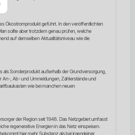
m
nes Ökostromprodukt geführt. In den veröffentlichten
. Man sollte aber trotzdem genau prüfen, welche
ehend auf demselben Aktualitätsniveau wie die
us als Sonderprodukt außerhalb der Grundversorgung,
für An-, Ab- und Ummeldungen, Zählerstände und
n Tarifbaukasten wie bei manchen neuen
ersorger der Region seit 1948. Das Netzgebiet umfasst
iche regenerative Energien in das Netz einspeisen.
, bekommt hier mehr Substanz als bei irgendeiner