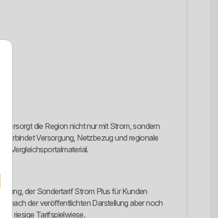
 versorgt die Region nicht nur mit Strom, sondern
nd verbindet Versorgung, Netzbezug und regionale
es Vergleichsportalmaterial.
sorgung, der Sondertarif Strom Plus für Kunden
t nach der veröffentlichten Darstellung aber noch
ne riesige Tarifspielwiese.