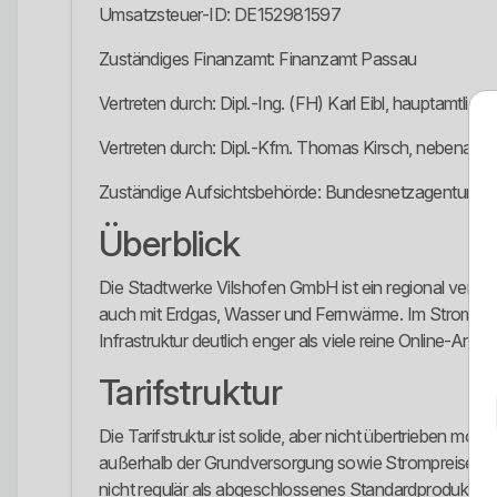
Umsatzsteuer-ID: DE152981597
Zuständiges Finanzamt: Finanzamt Passau
Vertreten durch: Dipl.-Ing. (FH) Karl Eibl, hauptamtlich
Vertreten durch: Dipl.-Kfm. Thomas Kirsch, nebenamtl
Zuständige Aufsichtsbehörde: Bundesnetzagentur für 
Überblick
Die Stadtwerke Vilshofen GmbH ist ein regional verank
auch mit Erdgas, Wasser und Fernwärme. Im Stromberei
Infrastruktur deutlich enger als viele reine Online-Anb
Tarifstruktur
Die Tarifstruktur ist solide, aber nicht übertrieben m
außerhalb der Grundversorgung sowie Strompreise für 
nicht regulär als abgeschlossenes Standardprodukt am M