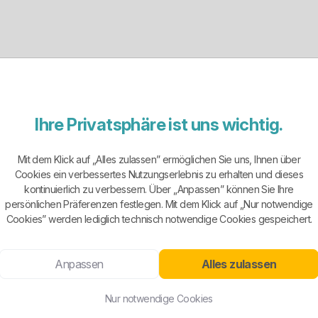
ich
Ihre Privatsphäre ist uns wichtig.
Elektrizität, Gas, Telekommunikation, Post und Eisenbahnen
Mit dem Klick auf „Alles zulassen” ermöglichen Sie uns, Ihnen über
Cookies ein verbessertes Nutzungserlebnis zu erhalten und dieses
erter Versorger mit klassischem Stadtwerke-Profil. Das Unternehmen
kontinuierlich zu verbessern. Über „Anpassen” können Sie Ihre
ch tritt der Anbieter seit Jahrzehnten im eigenen Netzgebiet auf u
persönlichen Präferenzen festlegen. Mit dem Klick auf „Nur notwendige
ieter. Das wirkt bodenständig und seriös, nicht wie zusammengebastelt
Cookies” werden lediglich technisch notwendige Cookies gespeichert.
Anpassen
Alles zulassen
odern. Sichtbar angeboten werden die Grundversorgung, die Ersatzver
Großabnehmer. Ein dynamischer Stromtarif wird zwar angekündigt, is
Nur notwendige Cookies
arkt. Das heißt unterm Strich: Es gibt brauchbare Auswahl, aber kei