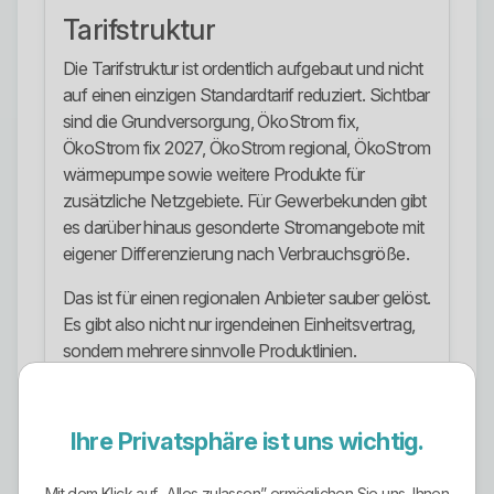
Tarifstruktur
Die Tarifstruktur ist ordentlich aufgebaut und nicht
auf einen einzigen Standardtarif reduziert. Sichtbar
sind die Grundversorgung, ÖkoStrom fix,
ÖkoStrom fix 2027, ÖkoStrom regional, ÖkoStrom
wärmepumpe sowie weitere Produkte für
zusätzliche Netzgebiete. Für Gewerbekunden gibt
es darüber hinaus gesonderte Stromangebote mit
eigener Differenzierung nach Verbrauchsgröße.
Das ist für einen regionalen Anbieter sauber gelöst.
Es gibt also nicht nur irgendeinen Einheitsvertrag,
sondern mehrere sinnvolle Produktlinien.
Gleichzeitig gilt wie immer: Nur weil ein Tarifnamen
nett klingt, ist er nicht automatisch passend.
Laufzeit, Kündigungsfrist, Messkonzept und
Ihre Privatsphäre ist uns wichtig.
tatsächlicher Einsatzzweck müssen geprüft
werden. Wer das ignoriert, vergleicht schlampig.
Mit dem Klick auf „Alles zulassen” ermöglichen Sie uns, Ihnen