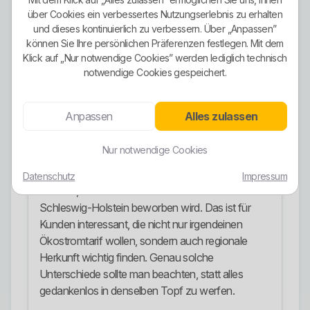
über Cookies ein verbessertes Nutzungserlebnis zu erhalten
Ökostrom-Ausrichtung
und dieses kontinuierlich zu verbessern. Über „Anpassen”
können Sie Ihre persönlichen Präferenzen festlegen. Mit dem
Die Ökostrom-Ausrichtung ist ein klarer Pluspunkt.
Klick auf „Nur notwendige Cookies” werden lediglich technisch
Stadtwerke Südholstein kommuniziert offen, dass
notwendige Cookies gespeichert.
auf 100 Prozent Ökostrom umgestellt wurde und
der Ökostrom mit Hilfe von Wasserkraft
gewonnen wird. Das ist kein grünes
Anpassen
Alles zulassen
Nebenprodukt, sondern ein zentraler Bestandteil
des Stromauftritts.
Nur notwendige Cookies
Zusätzlich gibt es mit ÖkoStrom regional ein
Datenschutz
Impressum
Produkt, das ausdrücklich mit 100 Prozent aus
Schleswig-Holstein beworben wird. Das ist für
Kunden interessant, die nicht nur irgendeinen
Ökostromtarif wollen, sondern auch regionale
Herkunft wichtig finden. Genau solche
Unterschiede sollte man beachten, statt alles
gedankenlos in denselben Topf zu werfen.