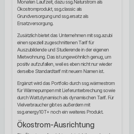
Monaten Laufzeit, dazu ssg.Naturstrom als
Ökostromprodukt, ssg.classic als
Grundversorgung und ssg.ersatz als
Ersatzversorgung.
Zusätzlich bietet das Unternehmen mit ssg.azubi
einen speziell zugeschnittenen Tarif für
Auszubildende und Studierende in der eigenen
Mietwohnung. Das ist ungewöhnlich genug, um
positiv aufzufallen, weil es eben nicht nur wieder
derselbe Standardtarif mit neuem Namen ist.
Ergänzt wird das Portfolio durch ssg.wärmestrom
für Wärmepumpen mit Lieferunterbrechung sowie
durch Watt.dynamisch als dynamischen Tarif. Für
Vielverbraucher gibt es außerdem mit
ssg.energy10T+ noch ein weiteres Produkt.
Ökostrom-Ausrichtung