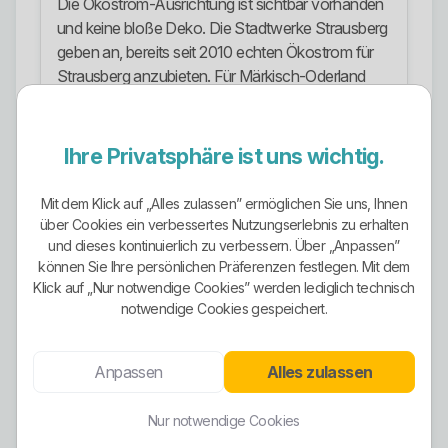
Die Ökostrom-Ausrichtung ist sichtbar vorhanden
und keine bloße Deko. Die Stadtwerke Strausberg
geben an, bereits seit 2010 echten Ökostrom für
Strausberg anzubieten. Für Märkisch-Oderland
wird dieser Ökostrom seit 2020 ebenfalls
angeboten.
Ihre Privatsphäre ist uns wichtig.
Mit ssg.Naturstrom gibt es einen klar
ausgewiesenen Ökostromtarif, der ausschließlich
Mit dem Klick auf „Alles zulassen” ermöglichen Sie uns, Ihnen
aus erneuerbaren Energien erzeugt wird.
über Cookies ein verbessertes Nutzungserlebnis zu erhalten
Zusätzlich werden auch regionale
und dieses kontinuierlich zu verbessern. Über „Anpassen”
Naturstromprodukte für Märkisch-Oderland und
können Sie Ihre persönlichen Präferenzen festlegen. Mit dem
Berlin beworben.
Klick auf „Nur notwendige Cookies” werden lediglich technisch
notwendige Cookies gespeichert.
Man sollte trotzdem sauber unterscheiden: Nicht
jeder Tarif im Portfolio ist automatisch identisch mit
Anpassen
Alles zulassen
einem reinen Ökostromprodukt. Wer gezielt
grünen Strom will, sollte genau den passenden
Tarif wählen und nicht einfach blind irgendein
Nur notwendige Cookies
Standardprodukt abschließen.