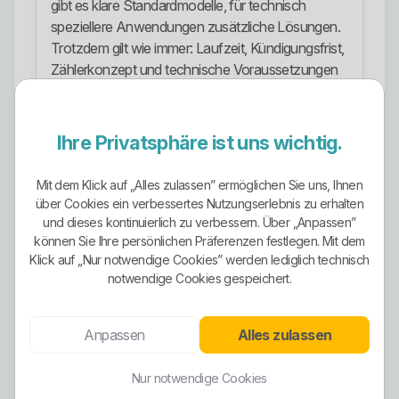
gibt es klare Standardmodelle, für technisch
speziellere Anwendungen zusätzliche Lösungen.
Trotzdem gilt wie immer: Laufzeit, Kündigungsfrist,
Zählerkonzept und technische Voraussetzungen
müssen sauber geprüft werden. Wer das nicht
macht, vergleicht schlampig.
Ihre Privatsphäre ist uns wichtig.
Ökostrom-Ausrichtung
Die Ökostrom-Ausrichtung ist ein klarer Pluspunkt.
Mit dem Klick auf „Alles zulassen” ermöglichen Sie uns, Ihnen
Die Stadtwerke Steinfurt bewerben ihren
über Cookies ein verbessertes Nutzungserlebnis zu erhalten
und dieses kontinuierlich zu verbessern. Über „Anpassen”
Landstrom ausdrücklich als 100 Prozent
können Sie Ihre persönlichen Präferenzen festlegen. Mit dem
Ökostrom aus der Region. Auch der
Klick auf „Nur notwendige Cookies” werden lediglich technisch
Wärmepumpentarif und der dynamische Tarif
notwendige Cookies gespeichert.
werden im sichtbaren Auftritt mit grünem Strom
beziehungsweise regionalem Ökostrom
verbunden.
Anpassen
Alles zulassen
Das ist deutlich stärker als halbgares grünes
Nur notwendige Cookies
Marketing. Gleichzeitig sollte man trotzdem sauber