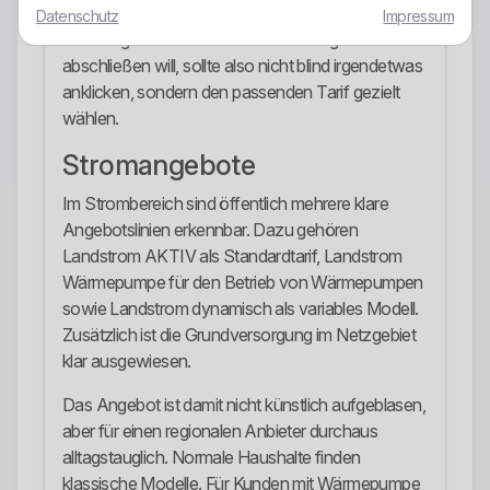
unterscheiden. Entscheidend bleibt immer der
Datenschutz
Impressum
konkret gewählte Tarif. Wer bewusst grün
abschließen will, sollte also nicht blind irgendetwas
anklicken, sondern den passenden Tarif gezielt
wählen.
Stromangebote
Im Strombereich sind öffentlich mehrere klare
Angebotslinien erkennbar. Dazu gehören
Landstrom AKTIV als Standardtarif, Landstrom
Wärmepumpe für den Betrieb von Wärmepumpen
sowie Landstrom dynamisch als variables Modell.
Zusätzlich ist die Grundversorgung im Netzgebiet
klar ausgewiesen.
Das Angebot ist damit nicht künstlich aufgeblasen,
aber für einen regionalen Anbieter durchaus
alltagstauglich. Normale Haushalte finden
klassische Modelle. Für Kunden mit Wärmepumpe