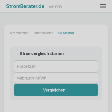
StromBerater.de
— seit 1998
StromBerater
Stromanbieter
Sw Steinfurt
Stromvergleich starten
Vergleichen