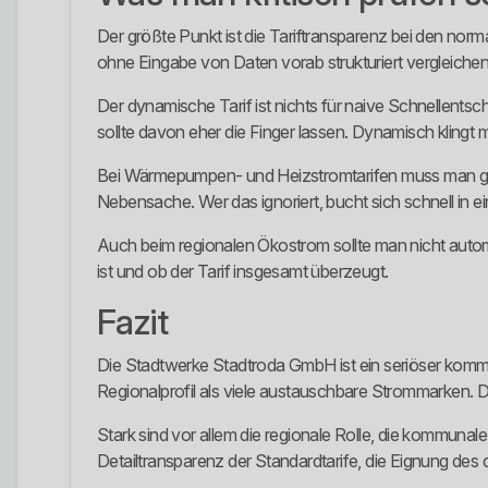
Der größte Punkt ist die Tariftransparenz bei den norma
ohne Eingabe von Daten vorab strukturiert vergleichen 
Der dynamische Tarif ist nichts für naive Schnellents
sollte davon eher die Finger lassen. Dynamisch klingt 
Bei Wärmepumpen- und Heizstromtarifen muss man gena
Nebensache. Wer das ignoriert, bucht sich schnell in ei
Auch beim regionalen Ökostrom sollte man nicht autom
ist und ob der Tarif insgesamt überzeugt.
Fazit
Die Stadtwerke Stadtroda GmbH ist ein seriöser kommu
Regionalprofil als viele austauschbare Strommarken. D
Stark sind vor allem die regionale Rolle, die kommunal
Detailtransparenz der Standardtarife, die Eignung d