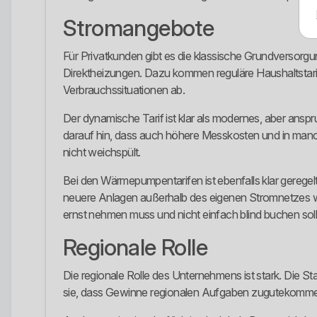
Stromangebote
Für Privatkunden gibt es die klassische Grundverso
Direktheizungen. Dazu kommen reguläre Haushaltstarife
Verbrauchssituationen ab.
Der dynamische Tarif ist klar als modernes, aber anspru
darauf hin, dass auch höhere Messkosten und in manche
nicht weichspült.
Bei den Wärmepumpentarifen ist ebenfalls klar geregelt
neuere Anlagen außerhalb des eigenen Stromnetzes war 
ernst nehmen muss und nicht einfach blind buchen soll
Regionale Rolle
Die regionale Rolle des Unternehmens ist stark. Die 
sie, dass Gewinne regionalen Aufgaben zugutekommen 