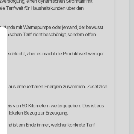
atzversorgung, einen dynamischen Stromtarif mit
e Tarifwelt für Haushaltskunden über den
ls ein Kunde mit Wärmepumpe oder jemand, der bewusst
namischen Tarif nicht beschönigt, sondern offen
r se schlecht, aber es macht die Produktwelt weniger
tlich aus erneuerbaren Energien zusammen. Zusätzlich
Umkreis von 50 Kilometern weitergegeben. Das ist aus
klaren lokalen Bezug zur Erzeugung.
heidend ist am Ende immer, welcher konkrete Tarif