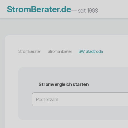
StromBerater.de
— seit 1998
StromBerater
Stromanbieter
SW Stadtroda
Stromvergleich starten