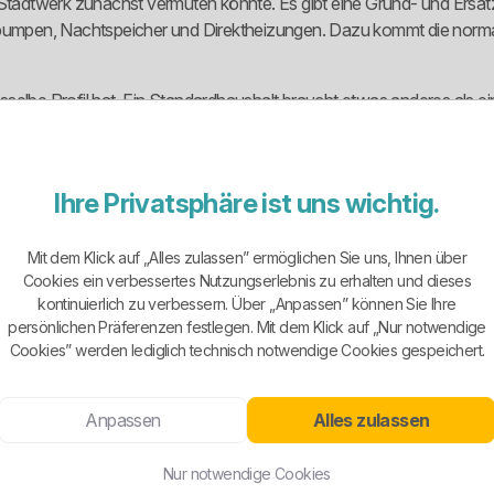
eren Stadtwerk zunächst vermuten könnte. Es gibt eine Grund- und Ers
mpen, Nachtspeicher und Direktheizungen. Dazu kommt die normal
e dasselbe Profil hat. Ein Standardhaushalt braucht etwas anderes a
auch, dass das Unternehmen die technischen Voraussetzungen beim dy
malen Haushaltsstrom stark über den Tarifrechner. Das ist nicht pe
Ihre Privatsphäre ist uns wichtig.
er Struktur öffentlich einzeln darstellen.
Mit dem Klick auf „Alles zulassen” ermöglichen Sie uns, Ihnen über
Cookies ein verbessertes Nutzungserlebnis zu erhalten und dieses
kontinuierlich zu verbessern. Über „Anpassen” können Sie Ihre
t Unternehmensdarstellung setzt sich der Strommix überdurchschnit
persönlichen Präferenzen festlegen. Mit dem Klick auf „Nur notwendige
00 Prozent aus erneuerbaren Energien besteht.
Cookies” werden lediglich technisch notwendige Cookies gespeichert.
onal. Dabei wird Strom aus der Photovoltaik-Anlage in Bollberg im 
e Standardgerede vieler Wettbewerber. Hier gibt es wenigstens einen 
Anpassen
Alles zulassen
r grünes Produkt ist ein Pluspunkt, aber kein Freifahrtschein. Entsc
Nur notwendige Cookies
asst.