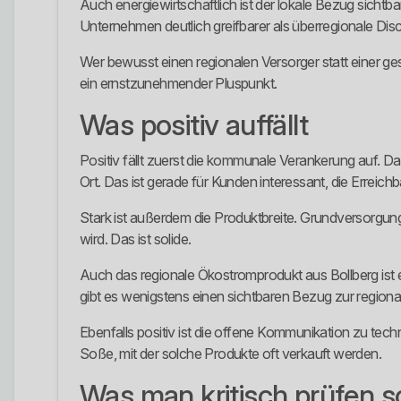
Auch energiewirtschaftlich ist der lokale Bezug sicht
Unternehmen deutlich greifbarer als überregionale Dis
Wer bewusst einen regionalen Versorger statt einer gesi
ein ernstzunehmender Pluspunkt.
Was positiv auffällt
Positiv fällt zuerst die kommunale Verankerung auf. D
Ort. Das ist gerade für Kunden interessant, die Erreic
Stark ist außerdem die Produktbreite. Grundversorgung
wird. Das ist solide.
Auch das regionale Ökostromprodukt aus Bollberg ist ei
gibt es wenigstens einen sichtbaren Bezug zur region
Ebenfalls positiv ist die offene Kommunikation zu tec
Soße, mit der solche Produkte oft verkauft werden.
Was man kritisch prüfen so