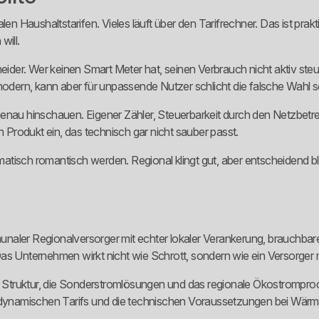
len Haushaltstarifen. Vieles läuft über den Tarifrechner. Das ist pra
will.
cheider. Wer keinen Smart Meter hat, seinen Verbrauch nicht aktiv s
modern, kann aber für unpassende Nutzer schlicht die falsche Wahl s
u hinschauen. Eigener Zähler, Steuerbarkeit durch den Netzbetrei
n Produkt ein, das technisch gar nicht sauber passt.
atisch romantisch werden. Regional klingt gut, aber entscheidend b
naler Regionalversorger mit echter lokaler Verankerung, brauchbare
as Unternehmen wirkt nicht wie Schrott, sondern wie ein Versorger 
e Struktur, die Sonderstromlösungen und das regionale Ökostromproduk
es dynamischen Tarifs und die technischen Voraussetzungen bei W