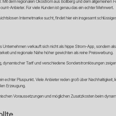
bar. Mit dem regionalen Ökostrom aus Bollberg und dem allgemeinen 
count-Anbieter. Für viele Kunden ist genau das ein echter Mehrwert.
chtslosen Internetmarke sucht, findet hier ein insgesamt schlüssiges P
as Unternehmen verkauft sich nicht als hippe Strom-App, sondern als 
hbarkeit und regionale Nähe höher gewichten als reine Preiswerbung.
, dynamischer Tarif und verschiedene Sonderstromlösungen zeigen, d
n echter Pluspunkt. Viele Anbieter reden groß über Nachhaltigkeit, 
alen Erzeugung.
hnischen Voraussetzungen und möglichen Zusatzkosten beim dynamisch
llte