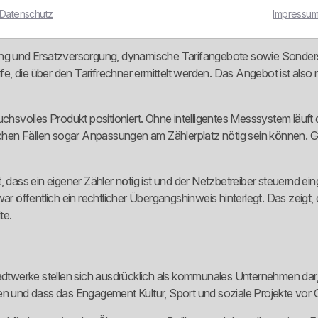
Datenschutz
Impressu
rgung und Ersatzversorgung, dynamische Tarifangebote sowie Sond
, die über den Tarifrechner ermittelt werden. Das Angebot ist also 
chsvolles Produkt positioniert. Ohne intelligentes Messsystem läuft d
n Fällen sogar Anpassungen am Zählerplatz nötig sein können. Genau
, dass ein eigener Zähler nötig ist und der Netzbetreiber steuernd e
öffentlich ein rechtlicher Übergangshinweis hinterlegt. Das zeigt, 
te.
Stadtwerke stellen sich ausdrücklich als kommunales Unternehmen da
und dass das Engagement Kultur, Sport und soziale Projekte vor Or