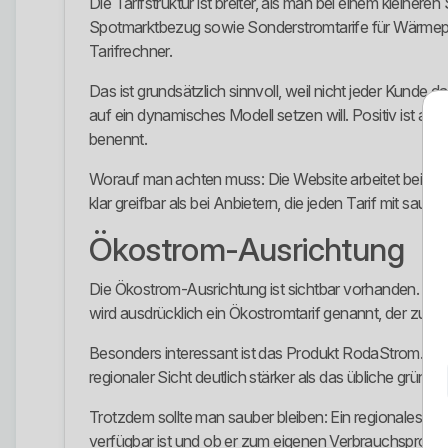
Die Tarifstruktur ist breiter, als man bei einem klein
Spotmarktbezug sowie Sonderstromtarife für Wärmepu
Tarifrechner.
Das ist grundsätzlich sinnvoll, weil nicht jeder Kund
auf ein dynamisches Modell setzen will. Positiv ist 
benennt.
Worauf man achten muss: Die Website arbeitet beim nor
klar greifbar als bei Anbietern, die jeden Tarif mit sauber
Ökostrom-Ausrichtung
Die Ökostrom-Ausrichtung ist sichtbar vorhanden. Lau
wird ausdrücklich ein Ökostromtarif genannt, der zu 1
Besonders interessant ist das Produkt RodaStrom.regi
regionaler Sicht deutlich stärker als das übliche grün
Trotzdem sollte man sauber bleiben: Ein regionales ode
verfügbar ist und ob er zum eigenen Verbrauchsprofil p