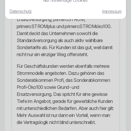
Nur notwendige Cookies
Für Privatkunden stehen mehrere Stromprodukte
Datenschutz
Impressum
zur Verfügung: Grundversorgung,
Ersatzversorgung, primeroSTROM,
primeroSTROMplus und primeroSTROMöko100.
Damit deckt das Unternehmen sowohl die
Standardversorgung als auch aktiv wählbare
Sondertarife ab. Für Kunden ist das gut, weil damit
nicht nur ein einziger Weg offensteht.
Für Geschäftskunden werden ebenfalls mehrere
Strommodelle angeboten. Dazu gehören das
Sonderabkommen Profi, das Sonderabkommen
Profi-Öko100 sowie Grund- und
Ersatzversorgung. Das spricht für eine gewisse
Tiefe im Angebot, gerade für gewerbliche Kunden
mit unterschiedlichen Bedarfen. Aber auch hier gilt:
Mehr Auswahl ist nur dann ein Vorteil, wenn man
die Vertragslogik nicht blind unterschreibt.