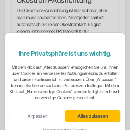
Ökostrom-Ausrichtung
Die Ökostrom-Ausrichtung ist klar sichtbar, aber
man muss sauber trennen. Nicht jeder Tarif ist
automatisch ein reiner Ökostromtarif. Es gibt
jedoch mit primeroSTROMöko100 für
Privatkunden und Profi-Öko100 für
Gewerbekunden ausdrücklich ausgewiesene 100-
Prozent-Ökostromprodukte.
Ihre Privatsphäre ist uns wichtig.
Beim Tarif Profi-Öko100 wird der Strom nach
Mit dem Klick auf „Alles zulassen” ermöglichen Sie uns, Ihnen
Unternehmensangaben vollständig über
über Cookies ein verbessertes Nutzungserlebnis zu erhalten
Stromkontingente aus Wasserkraftanlagen
und dieses kontinuierlich zu verbessern. Über „Anpassen”
beschafft. Das ist belastbarer als weichgespültes
können Sie Ihre persönlichen Präferenzen festlegen. Mit dem
Greenwashing. Wer gezielt einen echten
Klick auf „Nur notwendige Cookies” werden lediglich technisch
notwendige Cookies gespeichert.
Ökostromtarif sucht, findet hier also nicht nur ein
hübsches Label, sondern ein klar benanntes
Produkt.
Anpassen
Alles zulassen
Stromangebote