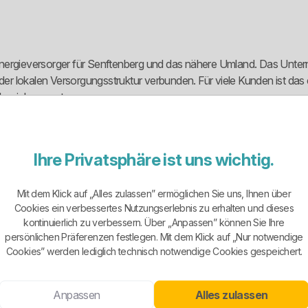
Energieversorger für Senftenberg und das nähere Umland. Das Unte
der lokalen Versorgungsstruktur verbunden. Für viele Kunden ist das e
enbeziehung setzen.
chen Grundversorgung, Ersatzversorgung und Sondertarifen. Diese Au
Ihre Privatsphäre ist uns wichtig.
hmen passende Vertragsmodelle finden können. Für Privatkunden un
Mit dem Klick auf „Alles zulassen” ermöglichen Sie uns, Ihnen über
Cookies ein verbessertes Nutzungserlebnis zu erhalten und dieses
gslaufzeit, Kündigungsfrist und automatische Verlängerung achten. G
kontinuierlich zu verbessern. Über „Anpassen” können Sie Ihre
zweiten Vertragsjahr weniger attraktiv wird.
persönlichen Präferenzen festlegen. Mit dem Klick auf „Nur notwendige
Cookies” werden lediglich technisch notwendige Cookies gespeichert.
genen Ökostromtarif an. Das ist positiv, weil dadurch nicht nur kl
Anpassen
Alles zulassen