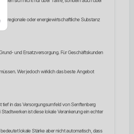
nehmen sich nicht nur über Tarife, sondern auch über
bare regionale oder energiewirtschaftliche Substanz
m
ie Grund- und Ersatzversorgung. Für Geschäftskunden
n müssen. Wer jedoch wirklich das beste Angebot
st tief in das Versorgungsumfeld von Senftenberg
 Stadtwerken ist diese lokale Verankerung ein echter
ig bedeutet lokale Stärke aber nicht automatisch, dass