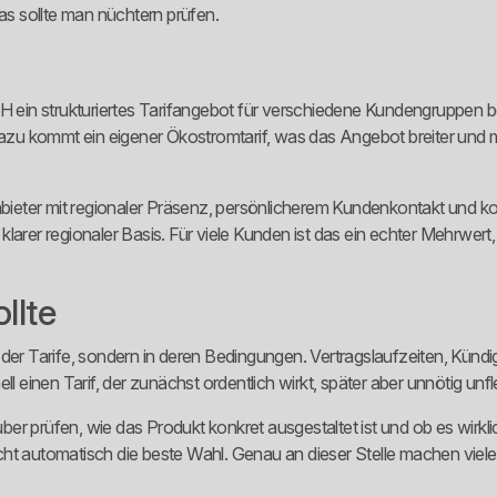
das sollte man nüchtern prüfen.
bH ein strukturiertes Tarifangebot für verschiedene Kundengruppen b
zu kommt ein eigener Ökostromtarif, was das Angebot breiter und 
 Anbieter mit regionaler Präsenz, persönlicherem Kundenkontakt und
arer regionaler Basis. Für viele Kunden ist das ein echter Mehrwert, 
llte
enz der Tarife, sondern in deren Bedingungen. Vertragslaufzeiten, Kü
l einen Tarif, der zunächst ordentlich wirkt, später aber unnötig unfle
er prüfen, wie das Produkt konkret ausgestaltet ist und ob es wirkl
 nicht automatisch die beste Wahl. Genau an dieser Stelle machen viel