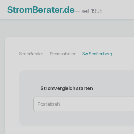
StromBerater.de
— seit 1998
StromBerater
Stromanbieter
Sw Senftenberg
Stromvergleich starten