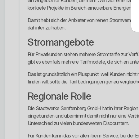
ein Angebot für Kunden, die mehr Wert auf eine nachha
konkrete Projekte im Bereich erneuerbare Energien posi
Damit hebt sich der Anbieter von reinen Stromvermarkt
dahinter zu haben.
Stromangebote
Für Privatkunden stehen mehrere Stromtarife zur Verf
gibt es ebenfalls mehrere Tarifmodelle, die sich an u
Das ist grundsätzlich ein Pluspunkt, weil Kunden nic
finden will, sollte die Tarifbedingungen genau verglei
Regionale Rolle
Die Stadtwerke Senftenberg GmbH hat in ihrer Region e
eingebunden und übernimmt damit nicht nur eine Vertri
Unterschied zu vielen bundesweiten Discountern.
Für Kunden kann das vor allem beim Service, bei der Err