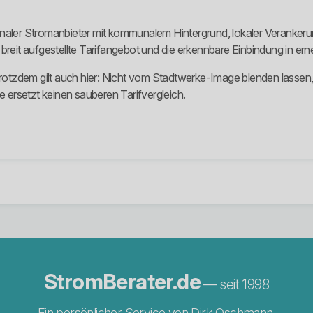
onaler Stromanbieter mit kommunalem Hintergrund, lokaler Veranker
breit aufgestellte Tarifangebot und die erkennbare Einbindung in er
Trotzdem gilt auch hier: Nicht vom Stadtwerke-Image blenden lassen,
e ersetzt keinen sauberen Tarifvergleich.
StromBerater.de
— seit 1998
Ein persönlicher Service von Dirk Oschmann.