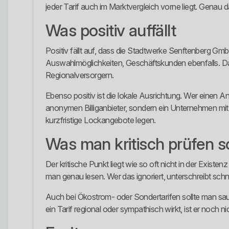
jeder Tarif auch im Marktvergleich vorne liegt. Genau 
Was positiv auffällt
Positiv fällt auf, dass die Stadtwerke Senftenberg Gm
Auswahlmöglichkeiten, Geschäftskunden ebenfalls. Da
Regionalversorgern.
Ebenso positiv ist die lokale Ausrichtung. Wer einen
anonymen Billiganbieter, sondern ein Unternehmen mit kl
kurzfristige Lockangebote legen.
Was man kritisch prüfen so
Der kritische Punkt liegt wie so oft nicht in der Exist
man genau lesen. Wer das ignoriert, unterschreibt schnel
Auch bei Ökostrom- oder Sondertarifen sollte man saub
ein Tarif regional oder sympathisch wirkt, ist er noch