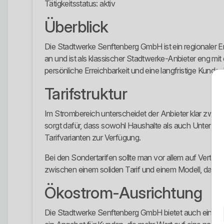
Tätigkeitsstatus: aktiv
Überblick
Die Stadtwerke Senftenberg GmbH ist ein regionaler 
an und ist als klassischer Stadtwerke-Anbieter eng mit 
persönliche Erreichbarkeit und eine langfristige Kund
Tarifstruktur
Im Strombereich unterscheidet der Anbieter klar zwis
sorgt dafür, dass sowohl Haushalte als auch Unterne
Tarifvarianten zur Verfügung.
Bei den Sondertarifen sollte man vor allem auf Vertra
zwischen einem soliden Tarif und einem Modell, das im 
Ökostrom-Ausrichtung
Die Stadtwerke Senftenberg GmbH bietet auch einen ei