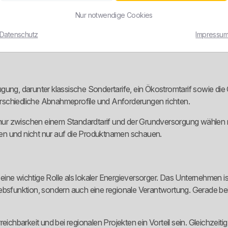
ltigere Stromversorgung legen. Zusätzlich fällt auf, dass das Unter
tioniert.
Nur notwendige Cookies
ern ab, die lediglich Standardprodukte vertreiben, ohne eine erkenn
Datenschutz
Impressu
ügung, darunter klassische Sondertarife, ein Ökostromtarif sowie d
nterschiedliche Abnahmeprofile und Anforderungen richten.
ht nur zwischen einem Standardtarif und der Grundversorgung wähle
chen und nicht nur auf die Produktnamen schauen.
ine wichtige Rolle als lokaler Energieversorger. Das Unternehmen i
ebsfunktion, sondern auch eine regionale Verantwortung. Gerade bei
eichbarkeit und bei regionalen Projekten ein Vorteil sein. Gleichzeit