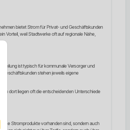
rnehmen bietet Strom für Privat- und Geschäftskunden
in Vorteil, weil Stadtwerke oft auf regionale Nähe,
fteilung ist typisch für kommunale Versorger und
d Geschäftskunden stehen jeweils eigene
enau dort liegen oft die entscheidenden Unterschiede
assische Stromprodukte vorhanden sind, sondern auch