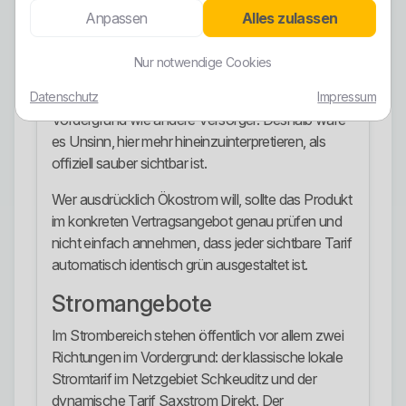
Anpassen
Alles zulassen
Das bedeutet unterm Strich: Ein grüner
Produktbaustein ist öffentlich dokumentiert, aber
Nur notwendige Cookies
der aktuelle Website-Auftritt stellt nicht so deutlich
Datenschutz
Impressum
einen separat inszenierten Ökostromtarif in den
Vordergrund wie andere Versorger. Deshalb wäre
es Unsinn, hier mehr hineinzuinterpretieren, als
offiziell sauber sichtbar ist.
Wer ausdrücklich Ökostrom will, sollte das Produkt
im konkreten Vertragsangebot genau prüfen und
nicht einfach annehmen, dass jeder sichtbare Tarif
automatisch identisch grün ausgestaltet ist.
Stromangebote
Im Strombereich stehen öffentlich vor allem zwei
Richtungen im Vordergrund: der klassische lokale
Stromtarif im Netzgebiet Schkeuditz und der
dynamische Tarif Saxstrom Direkt. Der