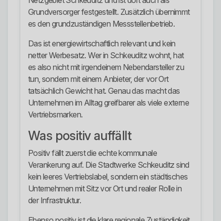
Netzgebiet Schkeuditz und ist dort auch als
Grundversorger festgestellt. Zusätzlich übernimmt
es den grundzuständigen Messstellenbetrieb.
Das ist energiewirtschaftlich relevant und kein
netter Werbesatz. Wer in Schkeuditz wohnt, hat
es also nicht mit irgendeinem Nebendarsteller zu
tun, sondern mit einem Anbieter, der vor Ort
tatsächlich Gewicht hat. Genau das macht das
Unternehmen im Alltag greifbarer als viele externe
Vertriebsmarken.
Was positiv auffällt
Positiv fällt zuerst die echte kommunale
Verankerung auf. Die Stadtwerke Schkeuditz sind
kein leeres Vertriebslabel, sondern ein städtisches
Unternehmen mit Sitz vor Ort und realer Rolle in
der Infrastruktur.
Ebenso positiv ist die klare regionale Zuständigkeit.