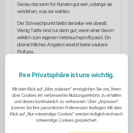
Genau das kann für Kunden gut sein, solange sie
verstehen, was sie wählen.
Der Schwachpunkt bleibt derselbe wie überall:
Wenig Tarife sind nur dann gut, wenn einer davon
wirklich zum eigenen Verbrauchsprofil passt. Ein
übersichtliches Angebot ersetzt keine saubere
Prüfung.
Ökostrom-Ausrichtung
Ihre Privatsphäre ist uns wichtig.
Die Ökostrom-Ausrichtung ist öffentlich erkennbar,
aber nicht so offensiv und glasklar herausgestellt
wie bei manchen anderen Stadtwerken. Die
Mit dem Klick auf „Alles zulassen” ermöglichen Sie uns, Ihnen
über Cookies ein verbessertes Nutzungserlebnis zu erhalten
aktuelle Hauptproduktseite betont vor allem den
und dieses kontinuierlich zu verbessern. Über „Anpassen”
lokalen Stromtarif und den dynamischen Tarif.
können Sie Ihre persönlichen Präferenzen festlegen. Mit dem
Gleichzeitig zeigt die veröffentlichte
Klick auf „Nur notwendige Cookies” werden lediglich technisch
Stromkennzeichnung ein Grünstromprodukt mit
notwendige Cookies gespeichert.
Strom aus erneuerbaren Energien mit
Herkunftsnachweisen.