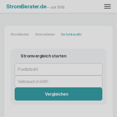
StromBerater.de
— seit 1998
StromBerater
Stromanbieter
Sw Schkeuditz
Stromvergleich starten
Vergleichen