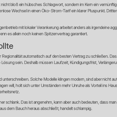
ist nicht bloß ein hübsches Schlagwort, sondern im Kern ein vernünft
tenlose Wechsel in einen Öko-Strom-Tarif ein klarer Pluspunkt. Dritten
igenbetrieb mit lokaler Verankerung arbeitet anders als irgendeine a
enn es allein noch keinen Spitzenvertrag garantiert.
llte
 Regionalität automatisch auf den besten Vertrag zu schließen. Da
este Lösung sein. Deshalb müssen Laufzeit, Kündigungsfrist, Verläng
 unterschreiben. Solche Modelle klingen modern, sind aber nicht aut
gen will, holt sich unter Umständen mehr Unruhe als Vorteil ins Hau
herheitsnetz.
t eher schlank. Das ist angenehm, kann aber auch bedeuten, dass man fü
 aus dem Bauch heraus abschließt, handelt schlampig.