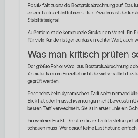
Positiv fällt zuerst die Bestpreisabrechnung auf. Das 
einem Tarifnachteil führen sollen. Zweitens ist der kos
Stabilitätssignal.
Außerdem ist die kommunale Struktur ein Vorteil. Ein E
Für viele Kunden ist genau das ein echter Wert, auch w
Was man kritisch prüfen so
Der größte Fehler wäre, aus Bestpreisabrechnung oder
Anbieter kann im Einzelfall nicht die wirtschaftlich b
geprüft werden.
Besonders beim dynamischen Tarif sollte niemand blind
Blick hat oder Preisschwankungen nicht bewusst mittra
besten Tarif verwechseln. Sie ist in erster Linie ein Sic
Ein weiterer Punkt: Die öffentliche Tarifdarstellung is
schauen muss. Wer darauf keine Lust hat und einfach