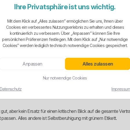
Ihre Privatsphäre ist uns wichtig.
fentlich sichtbar sind Standardtarife, ein dynamischer Stromtarif so
Mit dem Klick auf „Alles zulassen” ermöglichen Sie uns, Ihnen über
Cookies ein verbessertes Nutzungserlebnis zu erhalten und dieses
: die Bestpreisabrechnung. Nach eigener Darstellung wird der Kunde
kontinuierlich zu verbessern. Über „Anpassen” können Sie Ihre
ariflogik abgerechnet.
persönlichen Präferenzen festlegen. Mit dem Klick auf „Nur notwendige
Cookies” werden lediglich technisch notwendige Cookies gespeichert.
Verbrauchsänderung sofort zu einem manuellen Tarifwechsel zwingen s
 man nach einer Lebensveränderung erst merkt, dass man im falschen V
Anpassen
Alles zulassen
Nur notwendige Cookies
muniziert. Die Stadtwerke Scheinfeld bieten ihren Kunden nach eig
Datenschutz
Impressu
00 Prozent erneuerbaren Energiequellen beschrieben. Das ist ein ech
 gut, aber kein Ersatz für einen kritischen Blick auf die gesamte Ver
 passen. Alles andere ist Selbstberuhigung mit grünem Etikett.