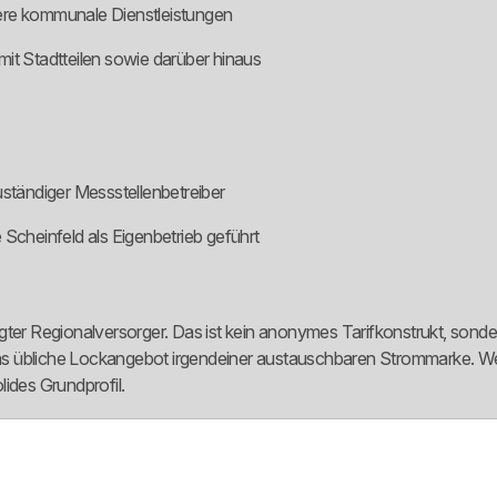
ere kommunale Dienstleistungen
it Stadtteilen sowie darüber hinaus
uständiger Messstellenbetreiber
 Scheinfeld als Eigenbetrieb geführt
ter Regionalversorger. Das ist kein anonymes Tarifkonstrukt, sonder
 das übliche Lockangebot irgendeiner austauschbaren Strommarke. Wer
ides Grundprofil.
r eine riesige Fantasie-Tarifwelt, sondern über eine eher schlanke, pr
t sie komplexer und angeblich individueller wirkt. Hier wirkt das nüch
 bequem.