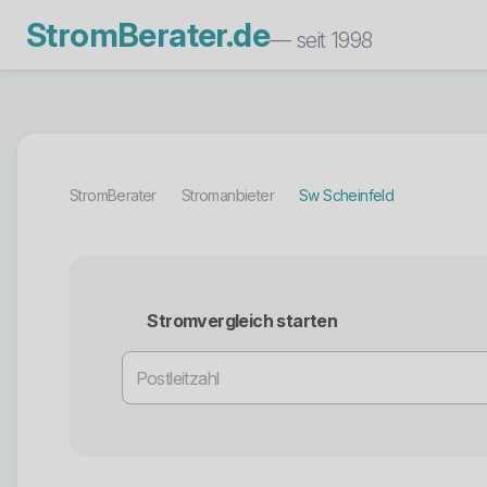
StromBerater.de
— seit 1998
StromBerater
Stromanbieter
Sw Scheinfeld
Stromvergleich starten