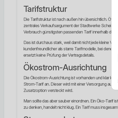
Tarifstruktur
Die Tarifstruktur ist nach außen hin übersichtlich. Öf
zentrales Verkaufsargument der Stadtwerke Scheinfeld
Verbrauch günstigsten passenden Tarif innerhalb der T
Das ist durchaus stark, weil damit nicht jede kleine 
kundenfreundlicher als starre Tarifmodelle, bei denen
ersetzt keine Prüfung der Vertragsdetails.
Ökostrom-Ausrichtung
Die Ökostrom-Ausrichtung ist vorhanden und klar kom
Strom-Tarif an. Dieser wird mit einer Versorgung aus 1
Zusatzoption versteckt wird.
Man sollte das aber sauber einordnen. Ein Öko-Tarif ist
zu denken, handelt nicht klug. Ein Tarif muss insgesamt