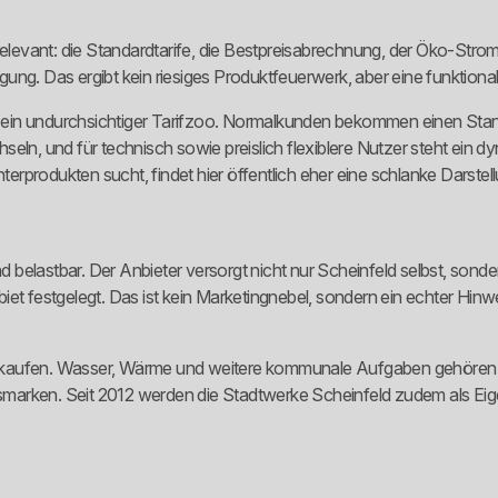
relevant: die Standardtarife, die Bestpreisabrechnung, der Öko-Strom
ng. Das ergibt kein riesiges Produktfeuerwerk, aber eine funktional
als ein undurchsichtiger Tarifzoo. Normalkunden bekommen einen Sta
seln, und für technisch sowie preislich flexiblere Nutzer steht ein 
nterprodukten sucht, findet hier öffentlich eher eine schlanke Darstel
nd belastbar. Der Anbieter versorgt nicht nur Scheinfeld selbst, son
zgebiet festgelegt. Das ist kein Marketingnebel, sondern ein echter 
rkaufen. Wasser, Wärme und weitere kommunale Aufgaben gehören e
bsmarken. Seit 2012 werden die Stadtwerke Scheinfeld zudem als Eigen