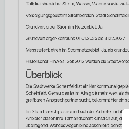
Tätigkeitsbereiche: Strom, Wasser, Wärme sowie weit
Versorgungsgebiet im Strombereich: Stadt Scheinfeld m
Grundversorger Strom im Netzgebiet: Ja
Grundversorger-Zeitraum: 01.01.2025 bis 31.12.2027
Messstellenbetrieb im Stromnetzgebiet: Ja, als grundz
Historischer Hinweis: Seit 2012 werden die Stadtwerke
Überblick
Die Stadtwerke Scheinfeld ist ein klar kommunal gepräg
Scheinfeld. Genau das ist im Alltag oft mehr wert als
greifbaren Ansprechpartner sucht, bekommt hier ein sol
Im Strombereich positioniert sich der Anbieter nicht übe
Anbieter blasen ihre Tariflandschaft künstlich auf, dami
überragend. Wer deswegen blind abschließt, denkt zu