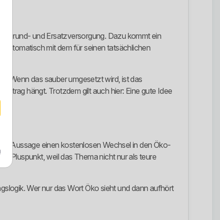
wie die Grund- und Ersatzversorgung. Dazu kommt ein
 automatisch mit dem für seinen tatsächlichen
oll. Wenn das sauber umgesetzt wird, ist das
ertrag hängt. Trotzdem gilt auch hier: Eine gute Idee
ener Aussage einen kostenlosen Wechsel in den Öko-
m
ter Pluspunkt, weil das Thema nicht nur als teure
tragslogik. Wer nur das Wort Öko sieht und dann aufhört