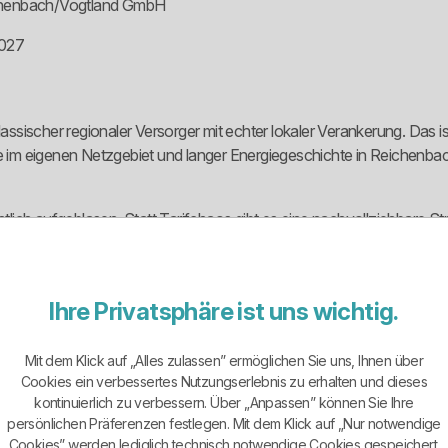
ichenbach/Vogtland GmbH
2027
ssischer regionaler Versorger mit echter lokaler Verankerung. Das 
m eigenen Netzgebiet und langer Energiegeschichte in Reichenbach. 
nstlich aufgeblasen. Statt Tarifchaos gibt es eine nachvollziehbare S
Gewerbekunden. Das ist bodenständig und brauchbar.
rzeln der Energieversorgung reichen in Reichenbach weit zurück. Di
Ihre Privatsphäre ist uns wichtig.
zurück. Das ist kein belangloses Detail, sondern ein Hinweis auf ech
Mit dem Klick auf „Alles zulassen” ermöglichen Sie uns, Ihnen über
Cookies ein verbessertes Nutzungserlebnis zu erhalten und dieses
unden stehen vor allem enrigo strom, enrigo|online strom und enrigo
kontinuierlich zu verbessern. Über „Anpassen” können Sie Ihre
es mit enrigo spezial eine eigene Lösung.
persönlichen Präferenzen festlegen. Mit dem Klick auf „Nur notwendige
Cookies” werden lediglich technisch notwendige Cookies gespeichert.