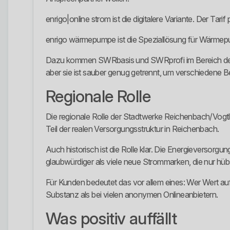
enrigo|online strom ist die digitalere Variante. Der Tar
enrigo wärmepumpe ist die Speziallösung für Wärmepum
Dazu kommen SWRbasis und SWRprofi im Bereich der Gr
aber sie ist sauber genug getrennt, um verschiedene 
Regionale Rolle
Die regionale Rolle der Stadtwerke Reichenbach/Vogtla
Teil der realen Versorgungsstruktur in Reichenbach.
Auch historisch ist die Rolle klar. Die Energieversorg
glaubwürdiger als viele neue Strommarken, die nur hübs
Für Kunden bedeutet das vor allem eines: Wer Wert au
Substanz als bei vielen anonymen Onlineanbietern.
Was positiv auffällt