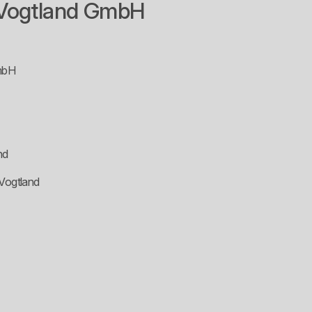
/Vogtland GmbH
mbH
nd
 Vogtland