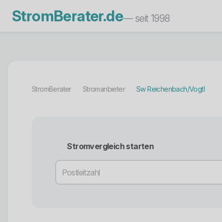
StromBerater.de
— seit 1998
StromBerater
Stromanbieter
Sw Reichenbach/Vogtl
Stromvergleich starten