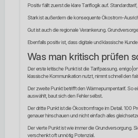
Positiv fällt zuerst die klare Tariflogik auf. Standar
Stark ist außerdem die konsequente Ökostrom-Ausrichtun
Gut ist auch die regionale Verankerung. Grundversorge
Ebenfalls positiv ist, dass digitale und klassische Ku
Was man kritisch prüfen so
Der erste kritische Punkt ist die Tarifpassung. enrigo|o
klassische Kommunikation nutzt, nimmt schnell den fal
Der zweite Punkt betrifft den Wärmepumpentarif. So ei
auswählt, baut sich den Fehler selbst.
Der dritte Punkt ist die Ökostromfrage im Detail. 100 
genauer hinschauen und nicht einfach alles gleichsetz
Der vierte Punkt ist wie immer die Grundversorgung. Sie
verschenkt oft unnötig Potenzial.