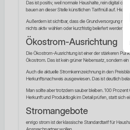
Das ist positiv, weil normale Haushalte, rein digital
bauen an dieser Stelle künstlichen Tarifmüll auf. Hier bl
Außerdem ist sichtbar, dass die Grundversorgung nicht 
nichts aktiv wählen oder kurzfristig beliefert werden mü
Ökostrom-Ausrichtung
Die Ökostrom-Ausrichtung ist einer der stärkeren Pun
Ökostrom. Das ist kein grüner Nebensatz, sondern ei
Auch die aktuelle Stromkennzeichnung in den Preisblät
Herkunftsnachweis ausgewiesen. Das ist deutlich bela
Man sollte aber trotzdem sauber bleiben. 100 Prozent Ö
Herkunft und Produktlogik im Detail prüfen, statt sic
Stromangebote
enrigo strom ist der klassische Standardtarif für Haus
Ansprechpartner wollen.