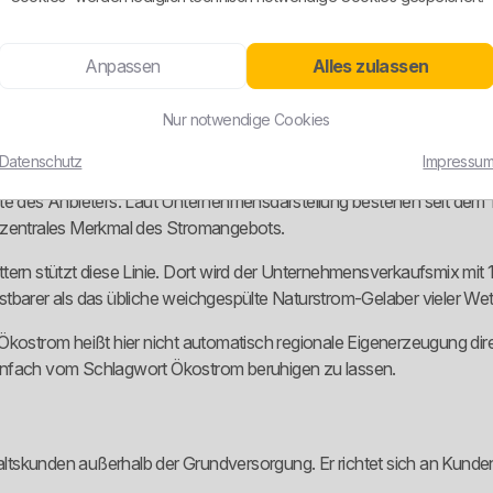
 orientierte Kunden, Wärmepumpennutzer und Gewerbekunden nicht einf
eibt die Logik noch verständlich.
Anpassen
Alles zulassen
nur als Notnagel mitläuft, sondern als klar geregelter Standardtarif 
ssen, ist das wichtig.
Nur notwendige Cookies
Datenschutz
Impressu
kte des Anbieters. Laut Unternehmensdarstellung bestehen seit dem 
n zentrales Merkmal des Stromangebots.
tern stützt diese Linie. Dort wird der Unternehmensverkaufsmix mit
stbarer als das übliche weichgespülte Naturstrom-Gelaber vieler We
kostrom heißt hier nicht automatisch regionale Eigenerzeugung direkt
h einfach vom Schlagwort Ökostrom beruhigen zu lassen.
haltskunden außerhalb der Grundversorgung. Er richtet sich an Kunden