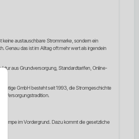
ist keine austauschbare Strommarke, sondern ein
Genau das ist im Alltag oft mehr wert als irgendein
truktur aus Grundversorgung, Standardtarifen, Online-
e heutige GmbH besteht seit 1993, die Stromgeschichte
te Versorgungstradition.
 wärmepumpe im Vordergrund. Dazu kommt die gesetzliche