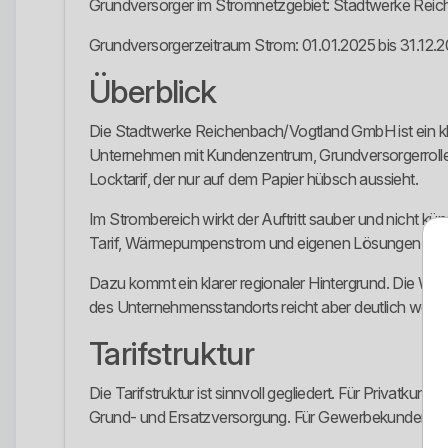
Grundversorger im Stromnetzgebiet: Stadtwerke Re
Grundversorgerzeitraum Strom: 01.01.2025 bis 31.12.
Überblick
Die Stadtwerke Reichenbach/Vogtland GmbH ist ein kla
Unternehmen mit Kundenzentrum, Grundversorgerrolle i
Locktarif, der nur auf dem Papier hübsch aussieht.
Im Strombereich wirkt der Auftritt sauber und nicht kü
Tarif, Wärmepumpenstrom und eigenen Lösungen für 
Dazu kommt ein klarer regionaler Hintergrund. Die Wu
des Unternehmensstandorts reicht aber deutlich weiter 
Tarifstruktur
Die Tarifstruktur ist sinnvoll gegliedert. Für Privatk
Grund- und Ersatzversorgung. Für Gewerbekunden gibt 