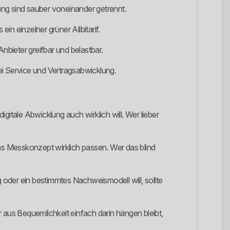
gung sind sauber voneinander getrennt.
n einzelner grüner Alibitarif.
bieter greifbar und belastbar.
bei Service und Vertragsabwicklung.
igitale Abwicklung auch wirklich will. Wer lieber
das Messkonzept wirklich passen. Wer das blind
g oder ein bestimmtes Nachweismodell will, sollte
er aus Bequemlichkeit einfach darin hängen bleibt,