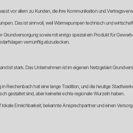
if passt vor allem zu Kunden, die ihre Kommunikation und Vertragsverwa
pen. Das ist sinnvoll, weil Wärmepumpen technisch und wirtschaftl
undversorgung sowie mit enrigo spezial ein Produkt für Gewerbekun
Bedarfslagen vernünftig abzudecken.
nd ist stark. Das Unternehmen ist im eigenen Netzgebiet Grundversor
ung in Reichenbach hat eine lange Tradition, und die heutige Stadtwe
ch gestaltet sind, aber keinerlei echte regionale Wurzeln haben.
f lokale Erreichbarkeit, bekannte Ansprechpartner und einen Versor