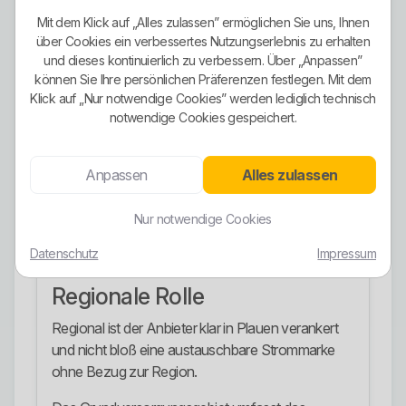
Wärmepumpen und Wärmespeichern ab.
Mit dem Klick auf „Alles zulassen” ermöglichen Sie uns, Ihnen
Für Geschäftskunden sind ebenfalls eigene
über Cookies ein verbessertes Nutzungserlebnis zu erhalten
und dieses kontinuierlich zu verbessern. Über „Anpassen”
Produkte vorhanden.
können Sie Ihre persönlichen Präferenzen festlegen. Mit dem
Die Grundversorgung bleibt als gesetzliches
Klick auf „Nur notwendige Cookies” werden lediglich technisch
notwendige Cookies gespeichert.
Auffangmodell verfügbar, zusätzlich gibt es die
Ersatzversorgung.
Anpassen
Alles zulassen
Der Anbieter übernimmt den Lieferantenwechsel
und bietet persönliche Betreuung vor Ort.
Nur notwendige Cookies
Das ist kein Wunderwerk, aber im Alltag für viele
Datenschutz
Impressum
Kunden nützlich.
Regionale Rolle
Regional ist der Anbieter klar in Plauen verankert
und nicht bloß eine austauschbare Strommarke
ohne Bezug zur Region.