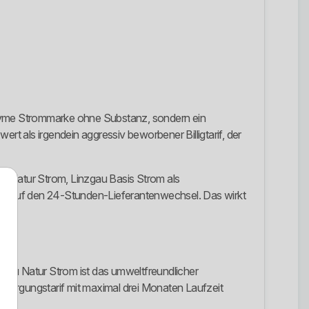
nonyme Strommarke ohne Substanz, sondern ein
rt als irgendein aggressiv beworbener Billigtarif, der
gau Natur Strom, Linzgau Basis Strom als
 auf den 24-Stunden-Lieferantenwechsel. Das wirkt
inzgau Natur Strom ist das umweltfreundlicher
ersorgungstarif mit maximal drei Monaten Laufzeit