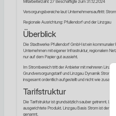
Mitarbeiterzahl: 27 Beschäftigte zum 31.12.2024
Versorgungsbereiche laut Unternehmensauftritt: Stro
Regionale Ausrichtung: Pfullendorf und der Linzgau
Überblick
Die Stadtwerke Pfullendorf GmbH ist ein kommunaler 
Unternehmen mit eigener Infrastruktur, regionalem Netz
nur auf dem Papier gut aussieht.
Im Strombereich tritt der Anbieter mit mehreren Linzga
Grundversorgungstarif und Linzgau Dynamik Strom. 
insgesamt ordentlich aufgestellt und nicht wie zusamm
Tarifstruktur
Die Tarifstruktur ist grundsätzlich sauber getrennt. Li
ausgerichtete Produkt. Linzgau Basis Strom ist der Gru
genannt.