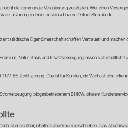
erstreicht die kommunale Verankerung zusätzlich. Wer einen Versorger
stanz als bei irgendeiner austauschbaren Online-Strombude.
rozent städtische Eigentümerschaft schaffen Vertrauen und machen de
 Premium, Natur, Basis und Ersatzversorgung lassen sich inhaltlich z
nd TÜV-EE-Zertifizierung. Das ist für Kunden, die Wert auf eine erk
gener Stromerzeugung, biogasbetriebenem BHKW, lokalem Kundenservi
llte
ntlich ist er sichtbar, inhaltlich aber kaum beschrieben. Das ist sch