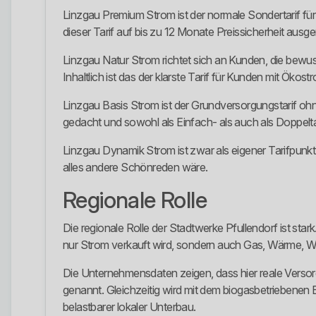
Linzgau Premium Strom ist der normale Sondertarif für 
dieser Tarif auf bis zu 12 Monate Preissicherheit aus
Linzgau Natur Strom richtet sich an Kunden, die bewuss
Inhaltlich ist das der klarste Tarif für Kunden mit Ökos
Linzgau Basis Strom ist der Grundversorgungstarif ohne
gedacht und sowohl als Einfach- als auch als Doppelt
Linzgau Dynamik Strom ist zwar als eigener Tarifpunkt ö
alles andere Schönreden wäre.
Regionale Rolle
Die regionale Rolle der Stadtwerke Pfullendorf ist sta
nur Strom verkauft wird, sondern auch Gas, Wärme, Wa
Die Unternehmensdaten zeigen, dass hier reale Vers
genannt. Gleichzeitig wird mit dem biogasbetriebene
belastbarer lokaler Unterbau.