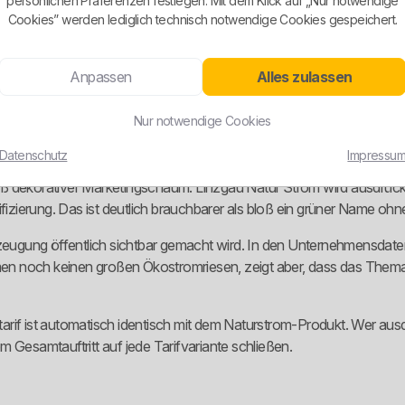
persönlichen Präferenzen festlegen. Mit dem Klick auf „Nur notwendige
Cookies” werden lediglich technisch notwendige Cookies gespeichert.
sorgung und ökologische Produktvariante nicht in einen Topf geworfe
hvollziehbar.
Anpassen
Alles zulassen
ar als eigener Menüpunkt sichtbar ist, die öffentliche Produktseite da
ietet oder zumindest sichtbar platziert, sollte mehr liefern als eine l
Nur notwendige Cookies
Datenschutz
Impressu
ß dekorativer Marketingschaum. Linzgau Natur Strom wird ausdrückl
ierung. Das ist deutlich brauchbarer als bloß ein grüner Name ohne
erzeugung öffentlich sichtbar gemacht wird. In den Unternehmensda
n noch keinen großen Ökostromriesen, zeigt aber, dass das Thema E
rif ist automatisch identisch mit dem Naturstrom-Produkt. Wer ausdr
 Gesamtauftritt auf jede Tarifvariante schließen.