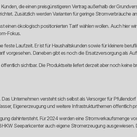
Kunden, die einen preisgünstigeren Vertrag außerhalb der Grundversor
gerichtet. Zusätzlich werden Varianten für geringe Stromverbräuche 
t einen ökologisch positionierten Tarif wählen wollen. Auch hier wird
trom-Fokus.
 feste Laufzeit. Er ist für Haushaltskunden sowie für kleinere beruf
arif vorgesehen. Daneben gibt es noch die Ersatzversorgung als Auf
ffentlich sichtbar. Die Produktseite liefert derzeit aber noch keine
rk. Das Unternehmen versteht sich selbst als Versorger für Pfullendo
sser, Eigenerzeugung und weitere Infrastrukturthemen öffentlich pr
orgung dahintersteht. Für 2024 werden eine Stromverkaufsmenge 
n BHKW Seeparkcenter auch eigene Stromerzeugung ausgewiesen. Das