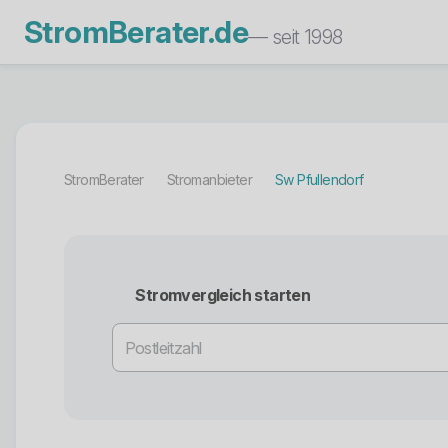
StromBerater.de
— seit 1998
StromBerater
Stromanbieter
Sw Pfullendorf
Stromvergleich starten