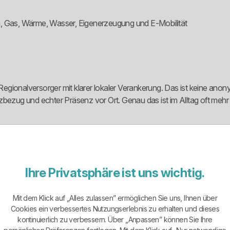
m, Gas, Wärme, Wasser, Eigenerzeugung und E-Mobilität
Regionalversorger mit klarer lokaler Verankerung. Das ist keine a
bezug und echter Präsenz vor Ort. Genau das ist im Alltag oft mehr we
u-Tarifen auf. Öffentlich sichtbar sind Linzgau Premium Strom, Linz
Dazu kommen Stromkennzeichnung, Eigenerzeugung und der Verweis
engewürfelter Tarifschrott.
Ihre Privatsphäre ist uns wichtig.
Mit dem Klick auf „Alles zulassen” ermöglichen Sie uns, Ihnen über
nzgau Premium Strom ist als preisgünstiger Sondertarif positioniert. L
Cookies ein verbessertes Nutzungserlebnis zu erhalten und dieses
ndversorgungstarif ohne feste Laufzeit. Zusätzlich wird ein Ersatzv
kontinuierlich zu verbessern. Über „Anpassen” können Sie Ihre