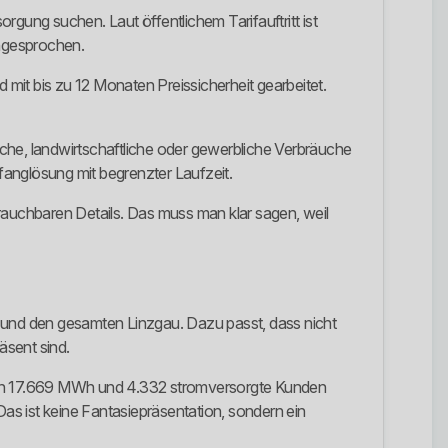
gung suchen. Laut öffentlichem Tarifauftritt ist
angesprochen.
 mit bis zu 12 Monaten Preissicherheit gearbeitet.
liche, landwirtschaftliche oder gewerbliche Verbräuche
fanglösung mit begrenzter Laufzeit.
 brauchbaren Details. Das muss man klar sagen, weil
rf und den gesamten Linzgau. Dazu passt, dass nicht
äsent sind.
von 17.669 MWh und 4.332 stromversorgte Kunden
 ist keine Fantasiepräsentation, sondern ein