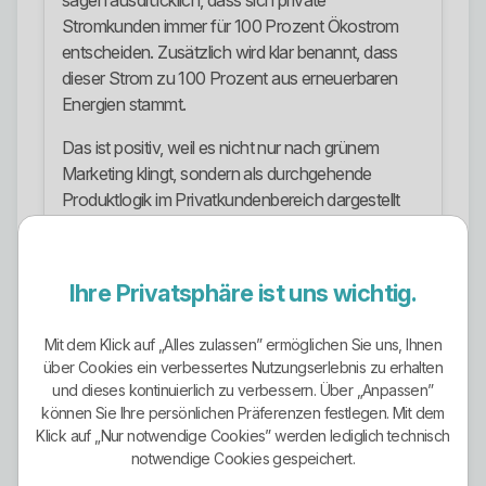
sagen ausdrücklich, dass sich private
Stromkunden immer für 100 Prozent Ökostrom
entscheiden. Zusätzlich wird klar benannt, dass
dieser Strom zu 100 Prozent aus erneuerbaren
Energien stammt.
Das ist positiv, weil es nicht nur nach grünem
Marketing klingt, sondern als durchgehende
Produktlogik im Privatkundenbereich dargestellt
wird. Der Anbieter verknüpft das Thema
außerdem mit Umwelt- und Klimaschutz sowie mit
einer kommunalen Verantwortung für nachhaltiges
Ihre Privatsphäre ist uns wichtig.
Handeln.
Mit dem Klick auf „Alles zulassen” ermöglichen Sie uns, Ihnen
Trotzdem sollte man sauber bleiben: Nur weil ein
über Cookies ein verbessertes Nutzungserlebnis zu erhalten
Anbieter 100 Prozent Ökostrom kommuniziert,
und dieses kontinuierlich zu verbessern. Über „Anpassen”
sollte man im Einzelfall immer die konkrete
können Sie Ihre persönlichen Präferenzen festlegen. Mit dem
Produkt- und Vertragsgrundlage prüfen. Das
Klick auf „Nur notwendige Cookies” werden lediglich technisch
ändert nichts daran, dass die Ausrichtung
notwendige Cookies gespeichert.
insgesamt klar und deutlich stärker wirkt als bei