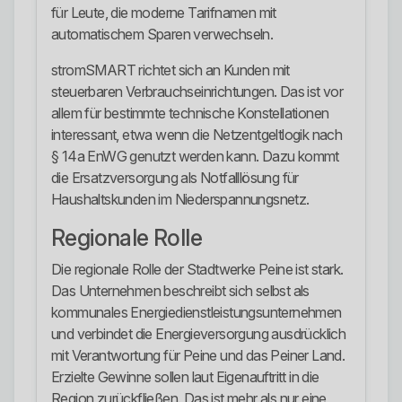
für Leute, die moderne Tarifnamen mit
automatischem Sparen verwechseln.
stromSMART richtet sich an Kunden mit
steuerbaren Verbrauchseinrichtungen. Das ist vor
allem für bestimmte technische Konstellationen
interessant, etwa wenn die Netzentgeltlogik nach
§ 14a EnWG genutzt werden kann. Dazu kommt
die Ersatzversorgung als Notfalllösung für
Haushaltskunden im Niederspannungsnetz.
Regionale Rolle
Die regionale Rolle der Stadtwerke Peine ist stark.
Das Unternehmen beschreibt sich selbst als
kommunales Energiedienstleistungsunternehmen
und verbindet die Energieversorgung ausdrücklich
mit Verantwortung für Peine und das Peiner Land.
Erzielte Gewinne sollen laut Eigenauftritt in die
Region zurückfließen. Das ist mehr als nur eine