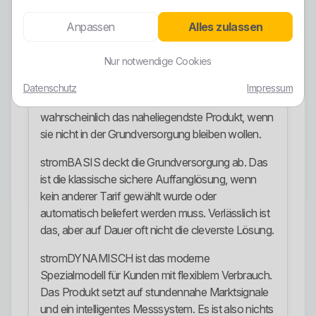
vielen regionalen Wettbewerbern.
Anpassen
Alles zulassen
Stromangebote
Nur notwendige Cookies
stromIDEAL ist der normale Sondertarif für
Kunden, die faire Konditionen und Vor-Ort-Service
Datenschutz
Impressum
schätzen. Das ist für viele Haushalte
wahrscheinlich das naheliegendste Produkt, wenn
sie nicht in der Grundversorgung bleiben wollen.
stromBASIS deckt die Grundversorgung ab. Das
ist die klassische sichere Auffanglösung, wenn
kein anderer Tarif gewählt wurde oder
automatisch beliefert werden muss. Verlässlich ist
das, aber auf Dauer oft nicht die cleverste Lösung.
stromDYNAMISCH ist das moderne
Spezialmodell für Kunden mit flexiblem Verbrauch.
Das Produkt setzt auf stundennahe Marktsignale
und ein intelligentes Messsystem. Es ist also nichts