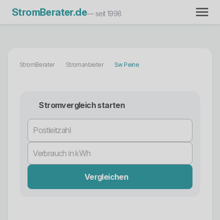
StromBerater.de
— seit 1998
StromBerater
Stromanbieter
Sw Peine
Stromvergleich starten
Vergleichen