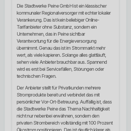
Die Stadtwerke Peine GmbH ist ein klassischer
kommunaler Regionalversorger mit echter lokaler
Verankerung. Das ist kein beliebiger Online-
Tarifanbieter ohne Substanz, sondern ein
Unternehmen, das in Peine sichtbar
Verantwortung für die Energieversorgung
übernimmt. Genau das ist im Strommarkt mehr
wert, als viele kapieren. Solange alles glattläuft,
sehen viele Anbieter brauchbar aus. Spannend
wird es erst bei Servicefällen, Störungen oder
technischen Fragen.
Der Anbieter stellt für Privatkunden mehrere
Stromprodukte bereit und verbindet das mit
persönlicher Vor-Ort-Betreuung. Auffällig ist, dass
die Stadtwerke Peine das Thema Nachhaltigkeit
nicht nur nebenbei erwähnen, sondern den
privaten Strombereich vollständig mit 100 Prozent
Ökostrom positionieren. Das ist deutlich klarer als