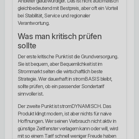
Anbieter glaubwürdiger. Das ist nicht automatisch
gleichbedeutend mit Bestpreis, aber oft ein Vorteil
bei Stabilität, Service und regionaler
Verantwortung.
Was man kritisch prüfen
sollte
Der erste kritische Punkt ist die Grundversorgung.
Sie ist bequem, aber Bequemlichkeit ist im
Strommarkt selten die wirtschaftlich beste
Strategie. Wer dauerhaft in stromBASIS bleibt,
sollte prüfen, ob ein passender Sondertarif
sinnvoller ist.
Der zweite Punkt ist stromDYNAMISCH. Das
Produkt klingt modern, ist aber nichts für naive
Hoffnungen. Wer seinen Verbrauch nicht aktiv in
günstige Zeitfenster verlagern kann oder will, wird
mit so einem Tarif schnell weniger Freude haben