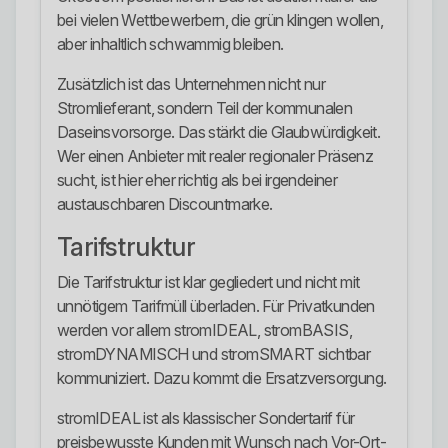
bei vielen Wettbewerbern, die grün klingen wollen,
aber inhaltlich schwammig bleiben.
Zusätzlich ist das Unternehmen nicht nur
Stromlieferant, sondern Teil der kommunalen
Daseinsvorsorge. Das stärkt die Glaubwürdigkeit.
Wer einen Anbieter mit realer regionaler Präsenz
sucht, ist hier eher richtig als bei irgendeiner
austauschbaren Discountmarke.
Tarifstruktur
Die Tarifstruktur ist klar gegliedert und nicht mit
unnötigem Tarifmüll überladen. Für Privatkunden
werden vor allem stromIDEAL, stromBASIS,
stromDYNAMISCH und stromSMART sichtbar
kommuniziert. Dazu kommt die Ersatzversorgung.
stromIDEAL ist als klassischer Sondertarif für
preisbewusste Kunden mit Wunsch nach Vor-Ort-