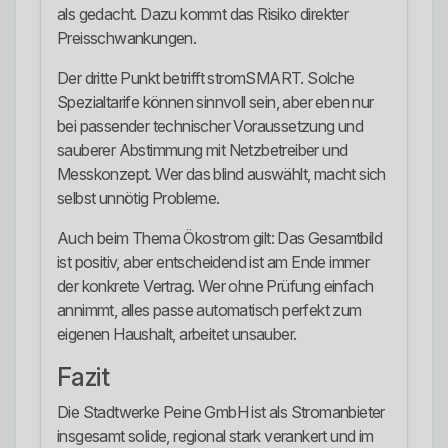
als gedacht. Dazu kommt das Risiko direkter
Preisschwankungen.
Der dritte Punkt betrifft stromSMART. Solche
Spezialtarife können sinnvoll sein, aber eben nur
bei passender technischer Voraussetzung und
sauberer Abstimmung mit Netzbetreiber und
Messkonzept. Wer das blind auswählt, macht sich
selbst unnötig Probleme.
Auch beim Thema Ökostrom gilt: Das Gesamtbild
ist positiv, aber entscheidend ist am Ende immer
der konkrete Vertrag. Wer ohne Prüfung einfach
annimmt, alles passe automatisch perfekt zum
eigenen Haushalt, arbeitet unsauber.
Fazit
Die Stadtwerke Peine GmbH ist als Stromanbieter
insgesamt solide, regional stark verankert und im