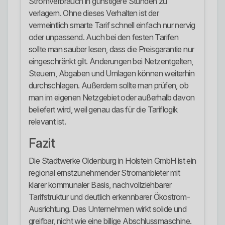
Stromverbrauch in günstigere Stunden zu
verlagern. Ohne dieses Verhalten ist der
vermeintlich smarte Tarif schnell einfach nur nervig
oder unpassend. Auch bei den festen Tarifen
sollte man sauber lesen, dass die Preisgarantie nur
eingeschränkt gilt. Änderungen bei Netzentgelten,
Steuern, Abgaben und Umlagen können weiterhin
durchschlagen. Außerdem sollte man prüfen, ob
man im eigenen Netzgebiet oder außerhalb davon
beliefert wird, weil genau das für die Tariflogik
relevant ist.
Fazit
Die Stadtwerke Oldenburg in Holstein GmbH ist ein
regional ernstzunehmender Stromanbieter mit
klarer kommunaler Basis, nachvollziehbarer
Tarifstruktur und deutlich erkennbarer Ökostrom-
Ausrichtung. Das Unternehmen wirkt solide und
greifbar, nicht wie eine billige Abschlussmaschine.