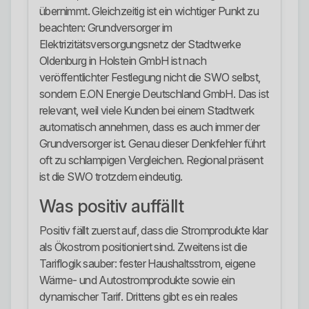
übernimmt. Gleichzeitig ist ein wichtiger Punkt zu
beachten: Grundversorger im
Elektrizitätsversorgungsnetz der Stadtwerke
Oldenburg in Holstein GmbH ist nach
veröffentlichter Festlegung nicht die SWO selbst,
sondern E.ON Energie Deutschland GmbH. Das ist
relevant, weil viele Kunden bei einem Stadtwerk
automatisch annehmen, dass es auch immer der
Grundversorger ist. Genau dieser Denkfehler führt
oft zu schlampigen Vergleichen. Regional präsent
ist die SWO trotzdem eindeutig.
Was positiv auffällt
Positiv fällt zuerst auf, dass die Stromprodukte klar
als Ökostrom positioniert sind. Zweitens ist die
Tariflogik sauber: fester Haushaltsstrom, eigene
Wärme- und Autostromprodukte sowie ein
dynamischer Tarif. Drittens gibt es ein reales