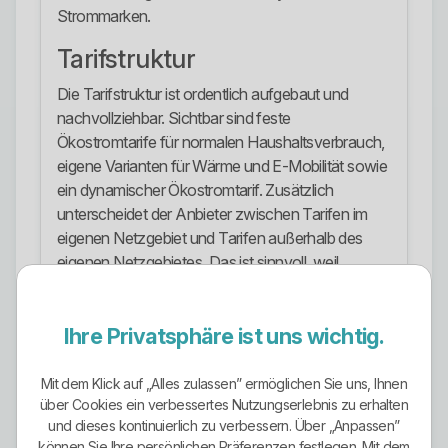
Strommarken.
Tarifstruktur
Die Tarifstruktur ist ordentlich aufgebaut und
nachvollziehbar. Sichtbar sind feste
Ökostromtarife für normalen Haushaltsverbrauch,
eigene Varianten für Wärme und E-Mobilität sowie
ein dynamischer Ökostromtarif. Zusätzlich
unterscheidet der Anbieter zwischen Tarifen im
eigenen Netzgebiet und Tarifen außerhalb des
eigenen Netzgebietes. Das ist sinnvoll, weil
Netzentgelte und Rahmenbedingungen regional
nicht identisch sind. Positiv ist außerdem, dass die
Ihre Privatsphäre ist uns wichtig.
festen Produkte mit Preisgarantie beworben
werden. Der Haken dabei ist aber wichtig: Die
Preisgarantie bezieht sich nur auf den
Mit dem Klick auf „Alles zulassen” ermöglichen Sie uns, Ihnen
über Cookies ein verbessertes Nutzungserlebnis zu erhalten
Energiepreisanteil und nicht auf staatlich
und dieses kontinuierlich zu verbessern. Über „Anpassen”
veranlasste Preisbestandteile. Wer das übersieht,
können Sie Ihre persönlichen Präferenzen festlegen. Mit dem