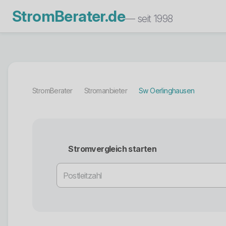
StromBerater.de
— seit 1998
StromBerater
Stromanbieter
Sw Oerlinghausen
Stromvergleich starten