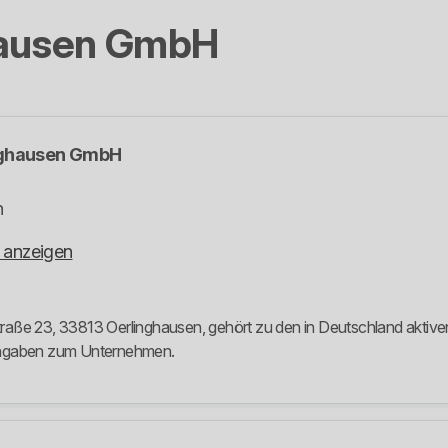
hausen GmbH
nghausen GmbH
n
 anzeigen
aße 23, 33813 Oerlinghausen, gehört zu den in Deutschland aktiven 
 Angaben zum Unternehmen.