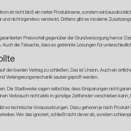
adtstrom ist nicht bloß ein netter Produktname, sondern wird ausdrüc
ar und nicht irgendwo versteckt. Drittens gibt es moderne Zusatzan
rantierten Preisvorteil gegenüber der Grundversorgung hervor. Das i
n. Auch die Tatsache, dass es getrennte Lösungen für unterschiedlich
llte
f den besten Vertrag zu schließen. Das ist Unsinn. Auch ein örtliche
 und Verlängerungsmechanik sauber geprüft werden.
en. Die Stadtwerke sagen selbst klar, dass Einsparungen nicht garant
nen Verbrauch nicht aktiv in günstige Zeitfenster verschieben kann, ka
t es technische Voraussetzungen. Dazu gehören je nach Produkt ein
iber. Wer das ignoriert, schließt nicht clever ab, sondern schlampi