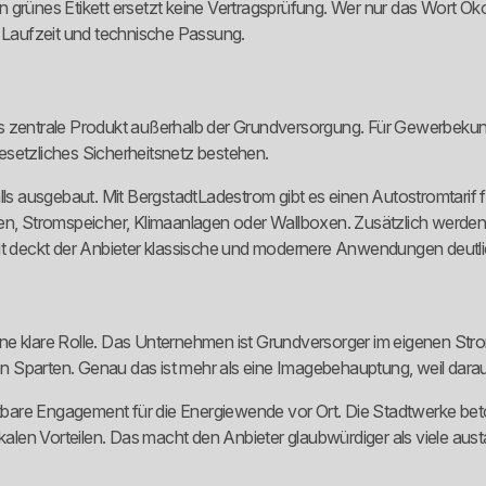
 Ein grünes Etikett ersetzt keine Vertragsprüfung. Wer nur das Wort Ö
, Laufzeit und technische Passung.
s zentrale Produkt außerhalb der Grundversorgung. Für Gewerbekund
esetzliches Sicherheitsnetz bestehen.
lls ausgebaut. Mit BergstadtLadestrom gibt es einen Autostromtarif 
n, Stromspeicher, Klimaanlagen oder Wallboxen. Zusätzlich werd
deckt der Anbieter klassische und modernere Anwendungen deutlich 
e klare Rolle. Das Unternehmen ist Grundversorger im eigenen Strom
 Sparten. Genau das ist mehr als eine Imagebehauptung, weil darau
bare Engagement für die Energiewende vor Ort. Die Stadtwerke bet
alen Vorteilen. Das macht den Anbieter glaubwürdiger als viele a