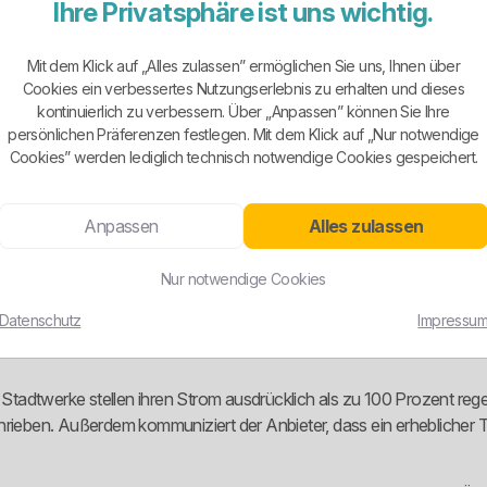
Ihre Privatsphäre ist uns wichtig.
aler Präsenz steht.
en kleineren Stadtwerken. Neben dem normalen Haushaltsstrom gibt 
Mit dem Klick auf „Alles zulassen” ermöglichen Sie uns, Ihnen über
Cookies ein verbessertes Nutzungserlebnis zu erhalten und dieses
ife. Das ist sinnvoll. Aber man sollte sich nichts vormachen: Regi
kontinuierlich zu verbessern. Über „Anpassen” können Sie Ihre
persönlichen Präferenzen festlegen. Mit dem Klick auf „Nur notwendige
Cookies” werden lediglich technisch notwendige Cookies gespeichert.
h sichtbar sind Bergstadtstrom für Privatkunden, Bergstadtstrom für G
Anpassen
Alles zulassen
rbare Verbrauchseinrichtungen, BergstadtLadestrom für private Wal
ormale Haushalte, Gewerbekunden, E-Auto-Nutzer und Kunden mit steu
Nur notwendige Cookies
ng der Produkte sinnvoll. Alles andere wäre bequem, aber fachlich s
Datenschutz
Impressu
ie Stadtwerke stellen ihren Strom ausdrücklich als zu 100 Prozent re
rieben. Außerdem kommuniziert der Anbieter, dass ein erheblicher Te