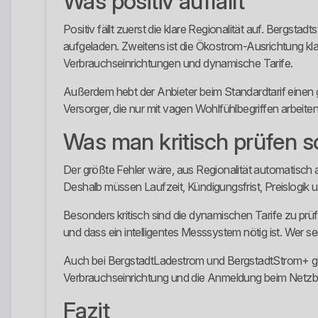
Was positiv auffällt
Positiv fällt zuerst die klare Regionalität auf. Bergst
aufgeladen. Zweitens ist die Ökostrom-Ausrichtung kl
Verbrauchseinrichtungen und dynamische Tarife.
Außerdem hebt der Anbieter beim Standardtarif einen ga
Versorger, die nur mit vagen Wohlfühlbegriffen arbeite
Was man kritisch prüfen so
Der größte Fehler wäre, aus Regionalität automatisch au
Deshalb müssen Laufzeit, Kündigungsfrist, Preislogik
Besonders kritisch sind die dynamischen Tarife zu prüf
und dass ein intelligentes Messsystem nötig ist. Wer sei
Auch bei BergstadtLadestrom und BergstadtStrom+ gib
Verbrauchseinrichtung und die Anmeldung beim Netzbetre
Fazit