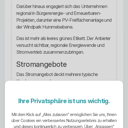
Darüber hinaus engagiert sich das Unternehmen
regional in Bürgerenergie- und Erneuerbaren-
Projekten, darunter eine PV-Freiflächenanlage und
der Windpark Hummelsebene.
Das ist mehr als leeres grünes Etikett. Der Anbieter
versucht sichtbar, regionale Energiewende und
Stromvertrieb zusammenzubringen.
Stromangebote
Das Stromangebot deckt mehrere typische
Kundengruppen ab.
Für Haushalte sind vor allem RenchtalStrom Privat,
RenchtalStrom Natur und RenchtalStrom Basis
Ihre Privatsphäre ist uns wichtig.
relevant.
Mit dem Klick auf „Alles zulassen” ermöglichen Sie uns, Ihnen
Für höhere Verbräuche gibt es ein separates
über Cookies ein verbessertes Nutzungserlebnis zu erhalten
Gewerbeprodukt.
und dieses kontinuierlich zu verbessern. Über „Anpassen”