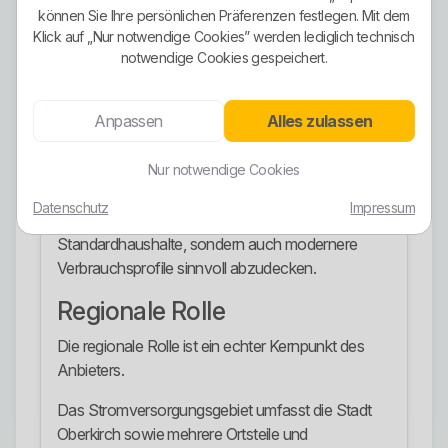
können Sie Ihre persönlichen Präferenzen festlegen. Mit dem
Für Elektromobilität wird ein eigener Stromtarif für
Klick auf „Nur notwendige Cookies” werden lediglich technisch
E-Ladesäulen und Wallboxen angeboten.
notwendige Cookies gespeichert.
Für Kunden mit elektrischen Wärmepumpen
bestehen eigene Wärmepumpen-Tarife.
Anpassen
Alles zulassen
Zusätzlich bleibt die Grund- und Ersatzversorgung
Nur notwendige Cookies
als Auffanglösung verfügbar.
Datenschutz
Impressum
Das Angebot ist damit breit genug, um nicht nur
Standardhaushalte, sondern auch modernere
Verbrauchsprofile sinnvoll abzudecken.
Regionale Rolle
Die regionale Rolle ist ein echter Kernpunkt des
Anbieters.
Das Stromversorgungsgebiet umfasst die Stadt
Oberkirch sowie mehrere Ortsteile und