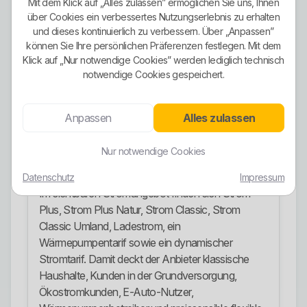
Mit dem Klick auf „Alles zulassen” ermöglichen Sie uns, Ihnen
Zusätzlich betont das Unternehmen seine Rolle
über Cookies ein verbessertes Nutzungserlebnis zu erhalten
bei erneuerbaren Energien und verweist auf
und dieses kontinuierlich zu verbessern. Über „Anpassen”
eigene Photovoltaik-Anlagen sowie auf
können Sie Ihre persönlichen Präferenzen festlegen. Mit dem
Stromerzeugung aus Biomasse im Heizkraftwerk.
Klick auf „Nur notwendige Cookies” werden lediglich technisch
Das spricht für eine echte regionale
notwendige Cookies gespeichert.
Energiewende-Komponente. Trotzdem sollte man
nicht automatisch jeden Tarif gedanklich zu einem
Anpassen
Alles zulassen
reinen Ökostromprodukt umdeuten, nur weil das
Unternehmen insgesamt grün auftritt.
Nur notwendige Cookies
Stromangebote
Datenschutz
Impressum
Im sichtbaren Stromangebot finden sich Strom
Plus, Strom Plus Natur, Strom Classic, Strom
Classic Umland, Ladestrom, ein
Wärmepumpentarif sowie ein dynamischer
Stromtarif. Damit deckt der Anbieter klassische
Haushalte, Kunden in der Grundversorgung,
Ökostromkunden, E-Auto-Nutzer,