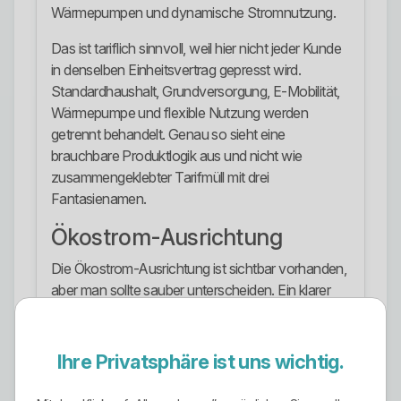
Wärmepumpen und dynamische Stromnutzung.
Das ist tariflich sinnvoll, weil hier nicht jeder Kunde
in denselben Einheitsvertrag gepresst wird.
Standardhaushalt, Grundversorgung, E-Mobilität,
Wärmepumpe und flexible Nutzung werden
getrennt behandelt. Genau so sieht eine
brauchbare Produktlogik aus und nicht wie
zusammengeklebter Tarifmüll mit drei
Fantasienamen.
Ökostrom-Ausrichtung
Die Ökostrom-Ausrichtung ist sichtbar vorhanden,
aber man sollte sauber unterscheiden. Ein klarer
Ökostromtarif ist mit Strom Plus Natur
ausdrücklich vorhanden. Laut den veröffentlichten
Vertragsunterlagen wird dieser Tarif mit Strom aus
Ihre Privatsphäre ist uns wichtig.
100 Prozent Wasserkraft beschrieben.