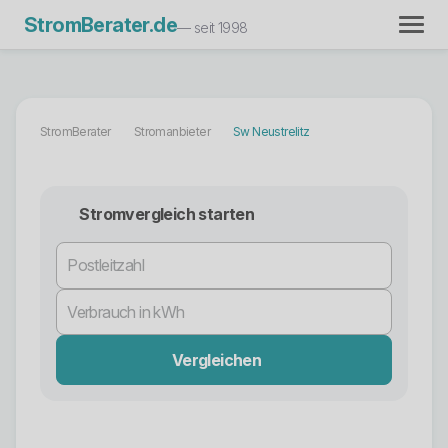
StromBerater.de
— seit 1998
StromBerater
Stromanbieter
Sw Neustrelitz
Stromvergleich starten
Vergleichen