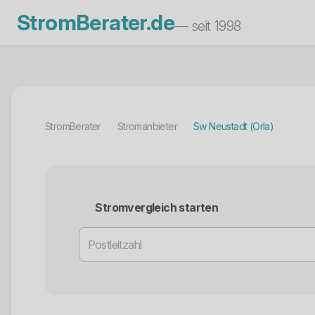
StromBerater.de
— seit 1998
StromBerater
Stromanbieter
Sw Neustadt (Orla)
Stromvergleich starten