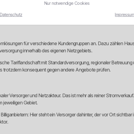
Nur notwendige Cookies
igene energiewirtschaftliche Aufgaben. Daraus allein folgt aber noc
Datenschutz
Impressu
fen zu wenig.
romlösungen für verschiedene Kundengruppen an. Dazu zählen Hau
ersorgung innerhalb des eigenen Netzgebiets.
ische Tariflandschaft mit Standardversorgung, regionaler Betreuung u
etails trotzdem konsequent gegen andere Angebote prüfen.
lokaler Versorger und Netzakteur. Das ist mehr als reiner Stromverk
 jeweiligen Gebiet.
liganbietern: Hier steht ein Versorger dahinter, der vor Ort sichtbar 
ktor.