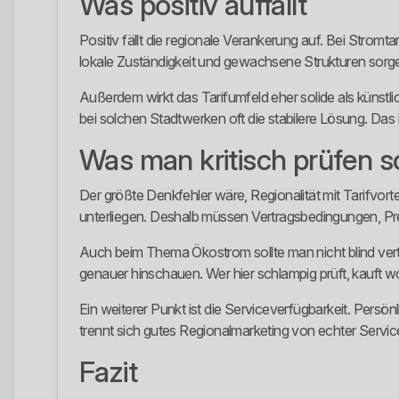
Was positiv auffällt
Positiv fällt die regionale Verankerung auf. Bei Stromt
lokale Zuständigkeit und gewachsene Strukturen sorgen
Außerdem wirkt das Tarifumfeld eher solide als künstl
bei solchen Stadtwerken oft die stabilere Lösung. Das he
Was man kritisch prüfen so
Der größte Denkfehler wäre, Regionalität mit Tarifvor
unterliegen. Deshalb müssen Vertragsbedingungen, Pre
Auch beim Thema Ökostrom sollte man nicht blind vert
genauer hinschauen. Wer hier schlampig prüft, kauft 
Ein weiterer Punkt ist die Serviceverfügbarkeit. Persön
trennt sich gutes Regionalmarketing von echter Service
Fazit