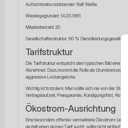
Aufsichtsratsvorsitzender: Ralf Weiße
Wiedergegründet: 14.03.1991
Mitarbeiterzahl: 20
Gesellschafterstruktur: 60 % Dienstleistungsgesellsc
Tarifstruktur
Die Tarifstruktur entspricht dem typischen Bild eines
Abnehmer. Dazu kommt die Rolle als Grundversorger im 
aggressive Lockangebote.
Wichtig ist trotzdem: Man sollte sich nie von der Stad
Vertragslaufzeit, Preisgarantie, Kündigungsfrist, Abs
Ökostrom-Ausrichtung
Eine besonders offensiv vermarktete Ökostrom-Linie ist
gezielt einen grünen Tarif sucht, sollte nicht einfach