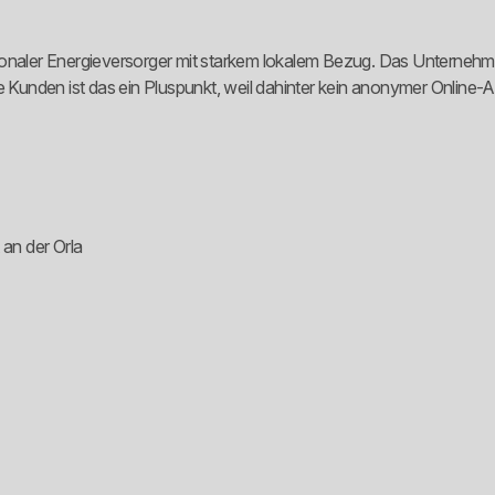
ionaler Energieversorger mit starkem lokalem Bezug. Das Unternehm
iele Kunden ist das ein Pluspunkt, weil dahinter kein anonymer Online-
an der Orla