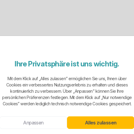
haft mbH / Stadt Neustadt an der Orla, 40 % TEAG Thüringen Energi
Ihre Privatsphäre ist uns wichtig.
 regionalen Stadtwerks. Angeboten werden Stromtarife für Privatkun
eigenen Netzgebiet. Das spricht für eine eher bodenständige Tarifw
Mit dem Klick auf „Alles zulassen” ermöglichen Sie uns, Ihnen über
Cookies ein verbessertes Nutzungserlebnis zu erhalten und dieses
kontinuierlich zu verbessern. Über „Anpassen” können Sie Ihre
twerke-Marke blenden lassen. Auch ein regionaler Anbieter ist nicht 
persönlichen Präferenzen festlegen. Mit dem Klick auf „Nur notwendige
chlagslogik und mögliche Sonderbedingungen im konkreten Tarif.
Cookies” werden lediglich technisch notwendige Cookies gespeichert.
Anpassen
Alles zulassen
 auf den üblichen Übersichtsseiten nicht sofort dominant erkennbar.
 raten, sondern die konkrete Stromkennzeichnung und das jeweilige Pr