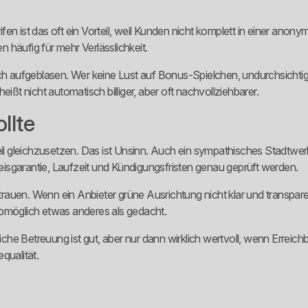
arifen ist das oft ein Vorteil, weil Kunden nicht komplett in einer 
 häufig für mehr Verlässlichkeit.
ich aufgeblasen. Wer keine Lust auf Bonus-Spielchen, undurchsichtig
ißt nicht automatisch billiger, aber oft nachvollziehbarer.
llte
teil gleichzusetzen. Das ist Unsinn. Auch ein sympathisches Stadtwe
isgarantie, Laufzeit und Kündigungsfristen genau geprüft werden.
rauen. Wenn ein Anbieter grüne Ausrichtung nicht klar und transpa
womöglich etwas anderes als gedacht.
liche Betreuung ist gut, aber nur dann wirklich wertvoll, wenn Erreic
qualität.