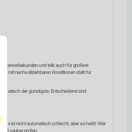
e AG
den, Gewerbekunden und teils auch für größere
elt mit nachvollziehbaren Konditionen statt für
automatisch der günstigste. Entscheidend sind
 Das ist nicht automatisch schlecht, aber es heißt: Wer
odukt sauber prüfen.