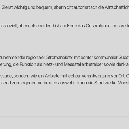
e ist wichtig und bequem, aber nicht automatisch die wirtschaftlich
bstanziell, aber entscheidend ist am Ende das Gesamtpaket aus Vertr
zunehmender regionaler Stromanbieter mit echter kommunaler Substa
kerung, die Funktion als Netz- und Messstellenbetreiber sowie der kl
ssade, sondern wie ein Anbieter mit echter Verantwortung vor Ort. G
 passend zum eigenen Verbrauch auswählt, kann die Stadtwerke Muns