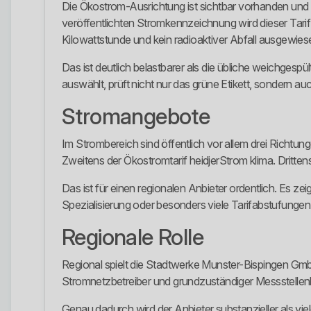
Die Ökostrom-Ausrichtung ist sichtbar vorhanden und ni
veröffentlichten Stromkennzeichnung wird dieser Tari
Kilowattstunde und kein radioaktiver Abfall ausgewies
Das ist deutlich belastbarer als die übliche weichgespült
auswählt, prüft nicht nur das grüne Etikett, sondern auc
Stromangebote
Im Strombereich sind öffentlich vor allem drei Richtu
Zweitens der Ökostromtarif heidjerStrom klima. Dritten
Das ist für einen regionalen Anbieter ordentlich. Es ze
Spezialisierung oder besonders viele Tarifabstufungen s
Regionale Rolle
Regional spielt die Stadtwerke Munster-Bispingen GmbH
Stromnetzbetreiber und grundzuständiger Messstellenbet
Genau dadurch wird der Anbieter substanzieller als vie