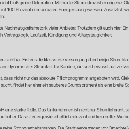
cht bloß grüne Dekoration. Mit heidjerStrom klima ist ein eigener Öko
f mit 100 Prozent erneuerbaren Energien ausgewiesen. Zusätzlich we
en.
e Nachhaltigkeitsrhetorik vieler Anbieter. Trotzdem gilt auch hier: Ein
h Vertragslogik, Laufzeit, Kündigung und Alltagstauglichkeit.
ngen sichtbar. Erstens die klassische Versorgung über heidjerStrom 
s ein dynamischer Stromtarif für Kunden, die sich bewusst auf zeitva
igt, dass nicht nur das absolute Pflichtprogramm angeboten wird. Gleic
ucht, findet hier eher ein sauberes Grundsortiment als eine breite S
 eine starke Rolle. Das Unternehmen ist nicht nur Stromlieferant, 
reiber. Das ist energiewirtschaftlich relevant und kein netter Werb
le reine Stromvertriebsmarken. Die Stadtwerke tragen vor Ort echte V