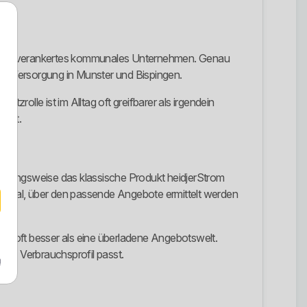
al tief verankertes kommunales Unternehmen. Genau
 und Versorgung in Munster und Bispingen.
zrolle ist im Alltag oft greifbarer als irgendein
 ist.
ziehungsweise das klassische Produkt heidjerStrom
nportal, über den passende Angebote ermittelt werden
ktur oft besser als eine überladene Angebotswelt.
enen Verbrauchsprofil passt.
m