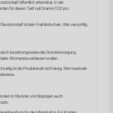
stromtarif öffentlich erkennbar. In der
rden für diesen Tarif null Gramm CO2 pro
 Ökostromtarif ist kein Freifahrtschein. Wer vernünftig
klassisch beziehungsweise die Grundversorgung.
riable Strompreise einlassen wollen.
hzeitig ist die Produktwelt nicht riesig. Wer maximale
pielwiese.
sondern in Munster und Bispingen auch
esatz.
erantwortung für die Infrastruktur. Für Kunden