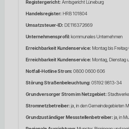
Registergericht:
Amtsgericht Lüneburg
Handelsregister:
HRB 101804
Umsatzsteuer-ID:
DE116372669
Unternehmensprofil:
kommunales Unternehmen
Erreichbarkeit Kundenservice:
Montag bis Freitag 
Erreichbarkeit Kundenservice:
Montag, Dienstag u
Notfall-Hotline Strom:
0800 0600 606
Störung Straßenbeleuchtung:
05192 9813-34
Grundversorger Strom im Netzgebiet:
Stadtwerke
Stromnetzbetreiber:
ja, in den Gemeindegebieten M
Grundzuständiger Messstellenbetreiber:
ja, in M
Regionale Ausrichtung:
Munster, Bispingen und reg