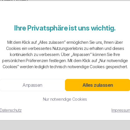
auschbarer Stromverkäufer mit lokalem Etikett, sondern ein region
Ihre Privatsphäre ist uns wichtig.
b dahinter, sondern auch echte Verantwortung für Infrastruktur, Netze
Mit dem Klick auf „Alles zulassen” ermöglichen Sie uns, Ihnen über
ieter mit regionalem Bezug, festen Ansprechpartnern und sichtbarer Net
Cookies ein verbessertes Nutzungserlebnis zu erhalten und dieses
, dass jeder Tarif gut ist. Es heißt nur, dass hier Substanz vorhanden
kontinuierlich zu verbessern. Über „Anpassen” können Sie Ihre
persönlichen Präferenzen festlegen. Mit dem Klick auf „Nur notwendige
Cookies” werden lediglich technisch notwendige Cookies gespeichert.
ubar und brauchbar. Erkennbar sind vor allem die Grundversorgung be
e ein dynamischer Stromtarif. Dazu kommt der Tarifrechner im Kunde
Anpassen
Alles zulassen
Nur notwendige Cookies
au das ist erstmal positiv. Für normale Haushalte ist eine klare Stru
n. Wenige Tarife sind nur dann gut, wenn einer davon wirklich zum eig
Datenschutz
Impressu