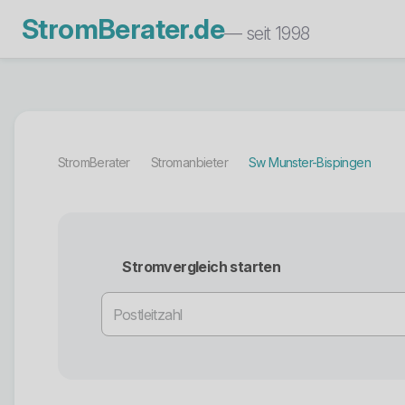
StromBerater.de
— seit 1998
StromBerater
Stromanbieter
Sw Munster-Bispingen
Stromvergleich starten