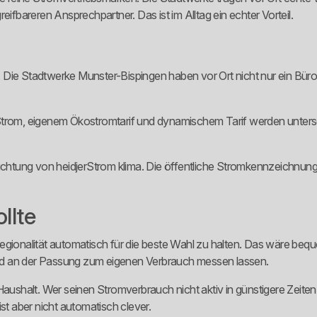
eifbareren Ansprechpartner. Das ist im Alltag ein echter Vorteil.
uf. Die Stadtwerke Munster-Bispingen haben vor Ort nicht nur ein Bür
chem Strom, eigenem Ökostromtarif und dynamischem Tarif werden unt
ichtung von heidjerStrom klima. Die öffentliche Stromkennzeichnung d
llte
Regionalität automatisch für die beste Wahl zu halten. Das wäre be
nd an der Passung zum eigenen Verbrauch messen lassen.
Haushalt. Wer seinen Stromverbrauch nicht aktiv in günstigere Zeiten
st aber nicht automatisch clever.