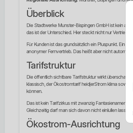
Überblick
Die Stadtwerke Munster-Bispingen GmbH ist kein aust
das ist der Unterschied. Hier steckt nicht nur Vertrie
Für Kunden ist das grundsätzlich ein Pluspunkt. Ein Anb
anonymer Fernvertrieb. Das heißt aber nicht automatisch
Tarifstruktur
Die öffentlich sichtbare Tarifstruktur wirkt überscha
klassisch, der Ökostromtarif heidjerStrom klima sowi
können.
Das ist kein Tarifzirkus mit zwanzig Fantasienamen. Gen
Gleichzeitig darf man sich davon nicht einlullen lasse
Ökostrom-Ausrichtung