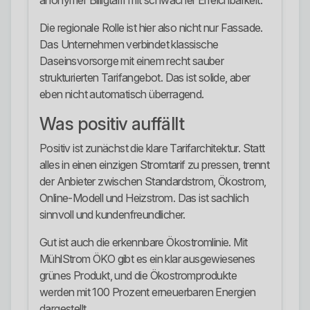
anonymer Billigtarif mit schwacher Erreichbarkeit.
Die regionale Rolle ist hier also nicht nur Fassade.
Das Unternehmen verbindet klassische
Daseinsvorsorge mit einem recht sauber
strukturierten Tarifangebot. Das ist solide, aber
eben nicht automatisch überragend.
Was positiv auffällt
Positiv ist zunächst die klare Tarifarchitektur. Statt
alles in einen einzigen Stromtarif zu pressen, trennt
der Anbieter zwischen Standardstrom, Ökostrom,
Online-Modell und Heizstrom. Das ist sachlich
sinnvoll und kundenfreundlicher.
Gut ist auch die erkennbare Ökostromlinie. Mit
MühlStrom ÖKO gibt es ein klar ausgewiesenes
grünes Produkt, und die Ökostromprodukte
werden mit 100 Prozent erneuerbaren Energien
dargestellt.