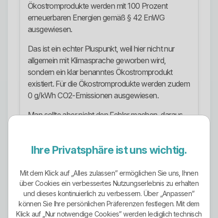
Ökostromprodukte werden mit 100 Prozent
erneuerbaren Energien gemäß § 42 EnWG
ausgewiesen.
Das ist ein echter Pluspunkt, weil hier nicht nur
allgemein mit Klimasprache geworben wird,
sondern ein klar benanntes Ökostromprodukt
existiert. Für die Ökostromprodukte werden zudem
0 g/kWh CO2-Emissionen ausgewiesen.
Man sollte aber nicht den Fehler machen, daraus
automatisch auf den gesamten
Unternehmensstrommix zu schließen. Die
Ihre Privatsphäre ist uns wichtig.
allgemeine Gesamtstromlieferung des
Unternehmens liegt deutlich anders. Wer gezielt
grünen Strom will, muss also wirklich im passenden
Mit dem Klick auf „Alles zulassen” ermöglichen Sie uns, Ihnen
über Cookies ein verbessertes Nutzungserlebnis zu erhalten
Ökostromprodukt landen und nicht blind
und dieses kontinuierlich zu verbessern. Über „Anpassen”
irgendeinen Standardtarif abschließen.
können Sie Ihre persönlichen Präferenzen festlegen. Mit dem
Klick auf „Nur notwendige Cookies” werden lediglich technisch
Stromangebote