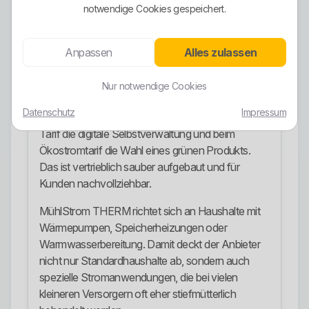
notwendige Cookies gespeichert.
Zum Stromportfolio gehören klassische
Haushaltsstromtarife, ein Online-Tarif, ein
Anpassen
Alles zulassen
Ökostromtarif, ein Treue-Tarif sowie Heizstrom für
spezielle Anwendungen.
Nur notwendige Cookies
Die Bonuslogik ist klar erkennbar. Beim Treue-Tarif
Datenschutz
Impressum
wird längere Kundentreue belohnt, beim Online-
Tarif die digitale Selbstverwaltung und beim
Ökostromtarif die Wahl eines grünen Produkts.
Das ist vertrieblich sauber aufgebaut und für
Kunden nachvollziehbar.
MühlStrom THERM richtet sich an Haushalte mit
Wärmepumpen, Speicherheizungen oder
Warmwasserbereitung. Damit deckt der Anbieter
nicht nur Standardhaushalte ab, sondern auch
spezielle Stromanwendungen, die bei vielen
kleineren Versorgern oft eher stiefmütterlich