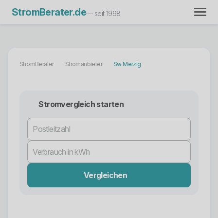
StromBerater.de
— seit 1998
StromBerater
Stromanbieter
Sw Merzig
Stromvergleich starten
Vergleichen