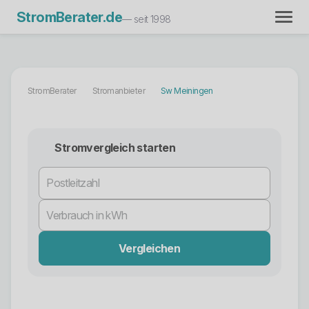
StromBerater.de
— seit 1998
StromBerater
Stromanbieter
Sw Meiningen
Stromvergleich starten
Vergleichen