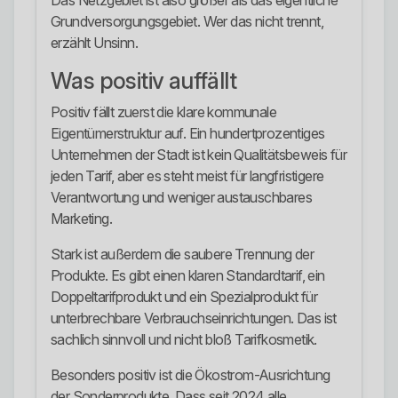
Das Netzgebiet ist also größer als das eigentliche
Grundversorgungsgebiet. Wer das nicht trennt,
erzählt Unsinn.
Was positiv auffällt
Positiv fällt zuerst die klare kommunale
Eigentümerstruktur auf. Ein hundertprozentiges
Unternehmen der Stadt ist kein Qualitätsbeweis für
jeden Tarif, aber es steht meist für langfristigere
Verantwortung und weniger austauschbares
Marketing.
Stark ist außerdem die saubere Trennung der
Produkte. Es gibt einen klaren Standardtarif, ein
Doppeltarifprodukt und ein Spezialprodukt für
unterbrechbare Verbrauchseinrichtungen. Das ist
sachlich sinnvoll und nicht bloß Tarifkosmetik.
Besonders positiv ist die Ökostrom-Ausrichtung
der Sonderprodukte. Dass seit 2024 alle