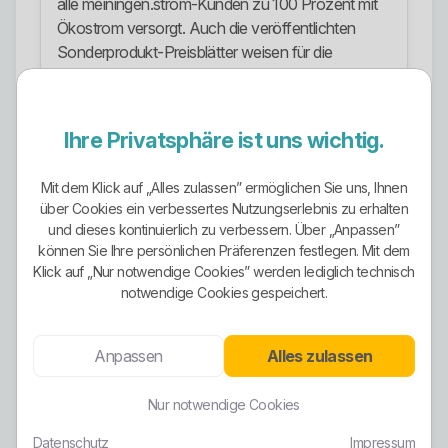
alle meiningen.strom-Kunden zu 100 Prozent mit
Ökostrom versorgt. Auch die veröffentlichten
Sonderprodukt-Preisblätter weisen für die
entsprechenden Produkte ausdrücklich 100
Prozent Ökostrom aus erneuerbaren
Energiequellen aus.
Ihre Privatsphäre ist uns wichtig.
Gleichzeitig muss man sauber denken und darf
nicht alles in einen Topf werfen. Die Stadtwerke
Mit dem Klick auf „Alles zulassen” ermöglichen Sie uns, Ihnen
über Cookies ein verbessertes Nutzungserlebnis zu erhalten
selbst schreiben, dass ihr Strommix insgesamt von
und dieses kontinuierlich zu verbessern. Über „Anpassen”
Jahr zu Jahr grüner wird und im Basisjahr 2024 der
können Sie Ihre persönlichen Präferenzen festlegen. Mit dem
Anteil erneuerbarer Energien rund 50 Prozent
Klick auf „Nur notwendige Cookies” werden lediglich technisch
betrug. Das heißt: Der Ökostrom-Produktmix
notwendige Cookies gespeichert.
einzelner Tarife ist etwas anderes als die
Gesamtbetrachtung des Unternehmensmixes.
Anpassen
Alles zulassen
Unterm Strich ist die Ökostrom-Ausrichtung bei
den Sonderprodukten stark. Wer aber pauschal
Nur notwendige Cookies
behauptet, das gesamte Unternehmen liefere in
Datenschutz
Impressum
jeder Konstellation identisch grünen Strom,