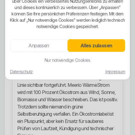
Die Ökostrom-Ausrichtung ist bei den
über Cookies ein verbessertes Nutzungserlebnis zu erhalten
und dieses kontinuierlich zu verbessern. Über „Anpassen”
Stadtwerken Meerane kein Feigenblatt, sondern
können Sie Ihre persönlichen Präferenzen festlegen. Mit dem
ein klarer Baustein des Stromangebots. Meerio
Klick auf „Nur notwendige Cookies” werden lediglich technisch
Strom wird ausdrücklich als Tarif mit 100 Prozent
notwendige Cookies gespeichert.
Ökostrom vermarktet. Nach Anbieterangaben
stammen rund 32 Prozent des Stroms direkt aus
zwei eigenen Solarparks in Meerane. Für den
Anpassen
Alles zulassen
darüber hinausgehenden Bedarf wurden im Jahr
2025 Herkunftsnachweise aus
Nur notwendige Cookies
Wasserkraftanlagen in Norwegen entwertet.
Datenschutz
Impressum
Auch im Heizstrombereich wird die ökologische
Linie sichtbar fortgeführt. Meerio WärmeStrom
wird mit 100 Prozent Ökostrom aus Wind, Sonne,
Biomasse und Wasser beschrieben. Das ist positiv.
Trotzdem sollte niemand in grüne
Selbstberuhigung verfallen. Ein Ökostromlabel ist
ein Pluspunkt, aber kein Ersatz für sauberes
Prüfen von Laufzeit, Kündigung und technischer