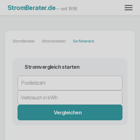
StromBerater.de
— seit 1998
StromBerater
Stromanbieter
Sw Meerane
Stromvergleich starten
Vergleichen