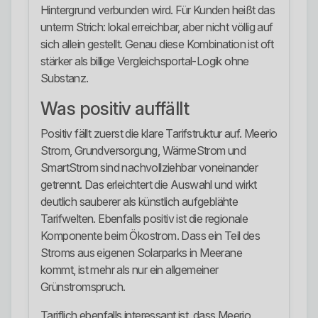
Hintergrund verbunden wird. Für Kunden heißt das
unterm Strich: lokal erreichbar, aber nicht völlig auf
sich allein gestellt. Genau diese Kombination ist oft
stärker als billige Vergleichsportal-Logik ohne
Substanz.
Was positiv auffällt
Positiv fällt zuerst die klare Tarifstruktur auf. Meerio
Strom, Grundversorgung, WärmeStrom und
SmartStrom sind nachvollziehbar voneinander
getrennt. Das erleichtert die Auswahl und wirkt
deutlich sauberer als künstlich aufgeblähte
Tarifwelten. Ebenfalls positiv ist die regionale
Komponente beim Ökostrom. Dass ein Teil des
Stroms aus eigenen Solarparks in Meerane
kommt, ist mehr als nur ein allgemeiner
Grünstromspruch.
Tariflich ebenfalls interessant ist, dass Meerio