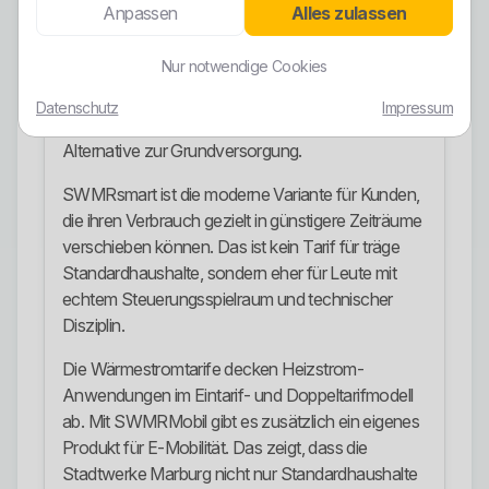
Anpassen
Alles zulassen
SWMRStrom ist nach der eigenen
Produktbeschreibung der günstigste Wahltarif für
Nur notwendige Cookies
Haushalts- und Gewerbekunden bis zu einem
Jahresverbrauch von 100.000 kWh. Das macht
Datenschutz
Impressum
ihn für viele Standardkunden zur naheliegenden
Alternative zur Grundversorgung.
SWMRsmart ist die moderne Variante für Kunden,
die ihren Verbrauch gezielt in günstigere Zeiträume
verschieben können. Das ist kein Tarif für träge
Standardhaushalte, sondern eher für Leute mit
echtem Steuerungsspielraum und technischer
Disziplin.
Die Wärmestromtarife decken Heizstrom-
Anwendungen im Eintarif- und Doppeltarifmodell
ab. Mit SWMRMobil gibt es zusätzlich ein eigenes
Produkt für E-Mobilität. Das zeigt, dass die
Stadtwerke Marburg nicht nur Standardhaushalte