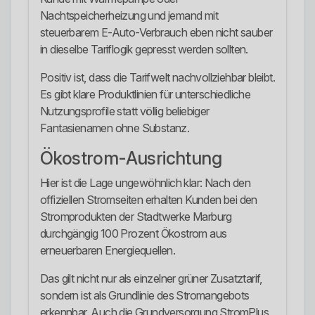
Nachtspeicherheizung und jemand mit
steuerbarem E-Auto-Verbrauch eben nicht sauber
in dieselbe Tariflogik gepresst werden sollten.
Positiv ist, dass die Tarifwelt nachvollziehbar bleibt.
Es gibt klare Produktlinien für unterschiedliche
Nutzungsprofile statt völlig beliebiger
Fantasienamen ohne Substanz.
Ökostrom-Ausrichtung
Hier ist die Lage ungewöhnlich klar: Nach den
offiziellen Stromseiten erhalten Kunden bei den
Stromprodukten der Stadtwerke Marburg
durchgängig 100 Prozent Ökostrom aus
erneuerbaren Energiequellen.
Das gilt nicht nur als einzelner grüner Zusatztarif,
sondern ist als Grundlinie des Stromangebots
erkennbar. Auch die Grundversorgung StromPlus