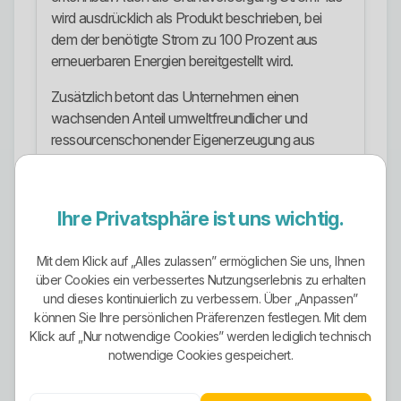
wird ausdrücklich als Produkt beschrieben, bei
dem der benötigte Strom zu 100 Prozent aus
erneuerbaren Energien bereitgestellt wird.
Zusätzlich betont das Unternehmen einen
wachsenden Anteil umweltfreundlicher und
ressourcenschonender Eigenerzeugung aus
regionaler Windkraft und Photovoltaik. Das ist
stärker als bei vielen Anbietern, die nur irgendwo
einen grünen Spezialtarif verstecken.
Ihre Privatsphäre ist uns wichtig.
Stromangebote
Mit dem Klick auf „Alles zulassen” ermöglichen Sie uns, Ihnen
Im sichtbaren Stromangebot spielen vor allem
über Cookies ein verbessertes Nutzungserlebnis zu erhalten
StromPlus als Grundversorgung, SWMRStrom als
und dieses kontinuierlich zu verbessern. Über „Anpassen”
günstiger Wahltarif, SWMRsmart als dynamischer
können Sie Ihre persönlichen Präferenzen festlegen. Mit dem
Klick auf „Nur notwendige Cookies” werden lediglich technisch
Tarif, SWMRWärmestromET und
notwendige Cookies gespeichert.
SWMRWärmestromDT für Heizstrom sowie
SWMRMobil für E-Mobilität eine Rolle.