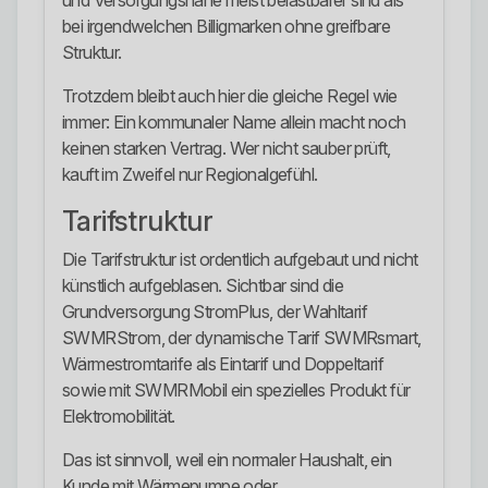
und Versorgungsnähe meist belastbarer sind als
bei irgendwelchen Billigmarken ohne greifbare
Struktur.
Trotzdem bleibt auch hier die gleiche Regel wie
immer: Ein kommunaler Name allein macht noch
keinen starken Vertrag. Wer nicht sauber prüft,
kauft im Zweifel nur Regionalgefühl.
Tarifstruktur
Die Tarifstruktur ist ordentlich aufgebaut und nicht
künstlich aufgeblasen. Sichtbar sind die
Grundversorgung StromPlus, der Wahltarif
SWMRStrom, der dynamische Tarif SWMRsmart,
Wärmestromtarife als Eintarif und Doppeltarif
sowie mit SWMRMobil ein spezielles Produkt für
Elektromobilität.
Das ist sinnvoll, weil ein normaler Haushalt, ein
Kunde mit Wärmepumpe oder