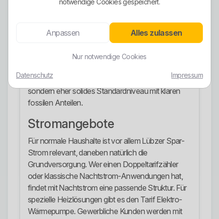
notwendige Cookies gespeichert.
Energien, die über das EEG gefördert werden.
Gleichzeitig enthält der Mix aber auch erhebliche
Anteile aus Kohle und Erdgas. Die ausgewiesenen
Anpassen
Alles zulassen
CO2-Emissionen des Unternehmensverkaufsmix
liegen bei 399 g/kWh und damit über dem
Nur notwendige Cookies
angegebenen Deutschland-Vergleich von 298
Datenschutz
Impressum
g/kWh. Das ist keine starke Ökostrom-Story,
sondern eher solides Standardniveau mit klaren
fossilen Anteilen.
Stromangebote
Für normale Haushalte ist vor allem Lübzer Spar-
Strom relevant, daneben natürlich die
Grundversorgung. Wer einen Doppeltarifzähler
oder klassische Nachtstrom-Anwendungen hat,
findet mit Nachtstrom eine passende Struktur. Für
spezielle Heizlösungen gibt es den Tarif Elektro-
Wärmepumpe. Gewerbliche Kunden werden mit