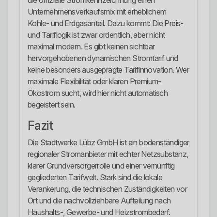
die offizielle Stromkennzeichnung einen
Unternehmensverkaufsmix mit erheblichem
Kohle- und Erdgasanteil. Dazu kommt: Die Preis-
und Tariflogik ist zwar ordentlich, aber nicht
maximal modern. Es gibt keinen sichtbar
hervorgehobenen dynamischen Stromtarif und
keine besonders ausgeprägte Tarifinnovation. Wer
maximale Flexibilität oder klaren Premium-
Ökostrom sucht, wird hier nicht automatisch
begeistert sein.
Fazit
Die Stadtwerke Lübz GmbH ist ein bodenständiger
regionaler Stromanbieter mit echter Netzsubstanz,
klarer Grundversorgerrolle und einer vernünftig
gegliederten Tarifwelt. Stark sind die lokale
Verankerung, die technischen Zuständigkeiten vor
Ort und die nachvollziehbare Aufteilung nach
Haushalts-, Gewerbe- und Heizstrombedarf.