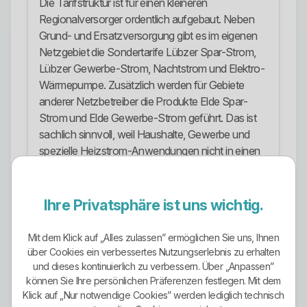
Die Tarifstruktur ist für einen kleineren
Regionalversorger ordentlich aufgebaut. Neben
Grund- und Ersatzversorgung gibt es im eigenen
Netzgebiet die Sondertarife Lübzer Spar-Strom,
Lübzer Gewerbe-Strom, Nachtstrom und Elektro-
Wärmepumpe. Zusätzlich werden für Gebiete
anderer Netzbetreiber die Produkte Elde Spar-
Strom und Elde Gewerbe-Strom geführt. Das ist
sachlich sinnvoll, weil Haushalte, Gewerbe und
spezielle Heizstrom-Anwendungen nicht in einen
einzigen Einheitstarif gepresst werden.
Ökostrom-Ausrichtung
Ihre Privatsphäre ist uns wichtig.
Hier darf man nichts schönreden. Die Stadtwerke
Lübz unterscheiden laut ihrer veröffentlichten
Mit dem Klick auf „Alles zulassen” ermöglichen Sie uns, Ihnen
über Cookies ein verbessertes Nutzungserlebnis zu erhalten
Stromkennzeichnung keine einzelnen
und dieses kontinuierlich zu verbessern. Über „Anpassen”
Stromprodukte mit eigenem Strommix, sondern
können Sie Ihre persönlichen Präferenzen festlegen. Mit dem
weisen einen Unternehmensverkaufsmix aus.
Klick auf „Nur notwendige Cookies” werden lediglich technisch
Dieser liegt 2024 bei 50,9 Prozent erneuerbaren