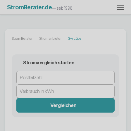
StromBerater.de
— seit 1998
StromBerater
Stromanbieter
Sw Lübz
Stromvergleich starten
Vergleichen