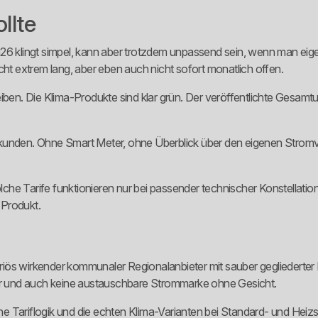
llte
26 klingt simpel, kann aber trotzdem unpassend sein, wenn man eigent
cht extrem lang, aber eben auch nicht sofort monatlich offen.
en. Die Klima-Produkte sind klar grün. Der veröffentlichte Gesam
dkunden. Ohne Smart Meter, ohne Überblick über den eigenen Strom
he Tarife funktionieren nur bei passender technischer Konstellatio
 Produkt.
ös wirkender kommunaler Regionalanbieter mit sauber gegliederter P
ter und auch keine austauschbare Strommarke ohne Gesicht.
che Tariflogik und die echten Klima-Varianten bei Standard- und Heizs