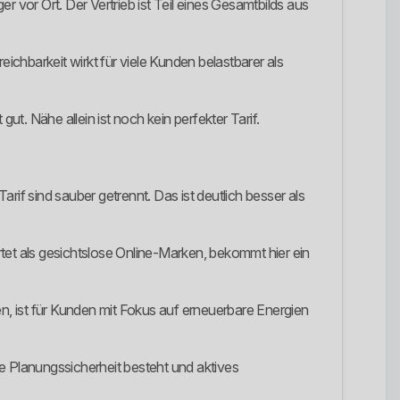
 vor Ort. Der Vertrieb ist Teil eines Gesamtbilds aus
ichbarkeit wirkt für viele Kunden belastbarer als
gut. Nähe allein ist noch kein perfekter Tarif.
if sind sauber getrennt. Das ist deutlich besser als
et als gesichtslose Online-Marken, bekommt hier ein
en, ist für Kunden mit Fokus auf erneuerbare Energien
e Planungssicherheit besteht und aktives