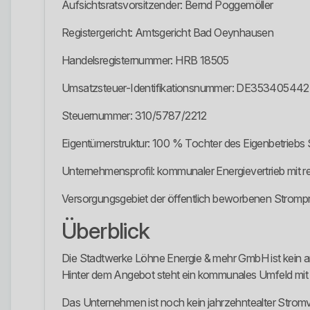
Aufsichtsratsvorsitzender: Bernd Poggemöller
Registergericht: Amtsgericht Bad Oeynhausen
Handelsregisternummer: HRB 18505
Umsatzsteuer-Identifikationsnummer: DE353405442
Steuernummer: 310/5787/2212
Eigentümerstruktur: 100 % Tochter des Eigenbetriebs
Unternehmensprofil: kommunaler Energievertrieb mit 
Versorgungsgebiet der öffentlich beworbenen Strom
Überblick
Die Stadtwerke Löhne Energie & mehr GmbH ist kein an
Hinter dem Angebot steht ein kommunales Umfeld mit 
Das Unternehmen ist noch kein jahrzehntealter Stromver