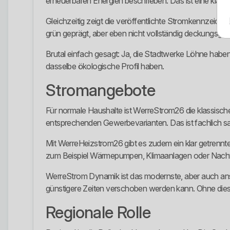
erneuerbaren Energien beschrieben. Das ist eine klare 
Gleichzeitig zeigt die veröffentlichte Stromkennzeich
grün geprägt, aber eben nicht vollständig deckungsgl
Brutal einfach gesagt: Ja, die Stadtwerke Löhne haben
dasselbe ökologische Profil haben.
Stromangebote
Für normale Haushalte ist WerreStrom26 die klassisch
entsprechenden Gewerbevarianten. Das ist fachlich sa
Mit WerreHeizstrom26 gibt es zudem ein klar getrennte
zum Beispiel Wärmepumpen, Klimaanlagen oder Nachtspe
WerreStrom Dynamik ist das modernste, aber auch anspr
günstigere Zeiten verschoben werden kann. Ohne dieses 
Regionale Rolle