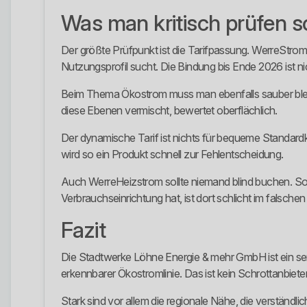
Was man kritisch prüfen so
Der größte Prüfpunkt ist die Tarifpassung. WerreStrom
Nutzungsprofil sucht. Die Bindung bis Ende 2026 ist ni
Beim Thema Ökostrom muss man ebenfalls sauber bleib
diese Ebenen vermischt, bewertet oberflächlich.
Der dynamische Tarif ist nichts für bequeme Standar
wird so ein Produkt schnell zur Fehlentscheidung.
Auch WerreHeizstrom sollte niemand blind buchen. Solc
Verbrauchseinrichtung hat, ist dort schlicht im falschen
Fazit
Die Stadtwerke Löhne Energie & mehr GmbH ist ein seri
erkennbarer Ökostromlinie. Das ist kein Schrottanbie
Stark sind vor allem die regionale Nähe, die verständli