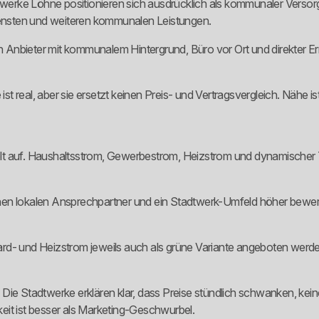
twerke Löhne positionieren sich ausdrücklich als kommunaler Versorger
ensten und weiteren kommunalen Leistungen.
n Anbieter mit kommunalem Hintergrund, Büro vor Ort und direkter Erre
st real, aber sie ersetzt keinen Preis- und Vertragsvergleich. Nähe ist 
welt auf. Haushaltsstrom, Gewerbestrom, Heizstrom und dynamischer Tar
nen lokalen Ansprechpartner und ein Stadtwerk-Umfeld höher bewert
ndard- und Heizstrom jeweils auch als grüne Variante angeboten werd
Die Stadtwerke erklären klar, dass Preise stündlich schwanken, kein
eit ist besser als Marketing-Geschwurbel.