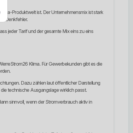
m
Klima-Produktwelt ist. Der Unternehmensmix ist stark
en Denkfehler.
ass jeder Tarif und der gesamte Mix eins zu eins
i WerreStrom26 Klima. Für Gewerbekunden gibt es die
erden.
htungen. Dazu zählen laut öffentlicher Darstellung
die technische Ausgangslage wirklich passt.
ann sinnvoll, wenn der Stromverbrauch aktiv in