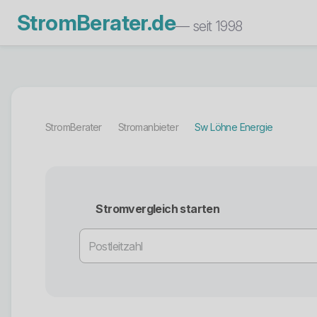
StromBerater.de
— seit 1998
StromBerater
Stromanbieter
Sw Löhne Energie
Stromvergleich starten