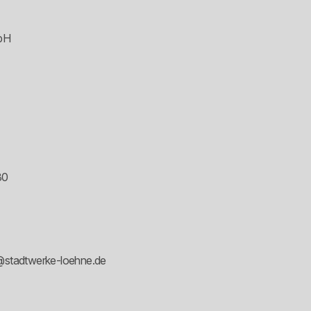
mbH
80
e@stadtwerke-loehne.de