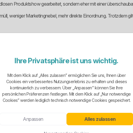
endlosen Produktshow gearbeitet, sondern eher mit einer überschaubar
ifmüll, weniger Marketingnebel, mehr direkte Einordnung. Trotzdem gil
alte gibt es WerreStrom26 als Standardtarif sowie WerreStrom26 Klim
be. Zusätzlich gibt es WerreHeizstrom26 und WerreHeizstrom26 K
Ihre Privatsphäre ist uns wichtig.
ogik bis zum 31.12.2026. Danach sind sie monatlich kündbar. Das ist o
Mit dem Klick auf „Alles zulassen” ermöglichen Sie uns, Ihnen über
 2026.
Cookies ein verbessertes Nutzungserlebnis zu erhalten und dieses
kontinuierlich zu verbessern. Über „Anpassen” können Sie Ihre
 gibt es keine klassische Preisruhe, sondern Börsenpreislogik. Wer so
persönlichen Präferenzen festlegen. Mit dem Klick auf „Nur notwendige
Cookies” werden lediglich technisch notwendige Cookies gespeichert.
Anpassen
Alles zulassen
uss sauber trennen. WerreStrom26 Klima und WerreHeizstrom26 Kli