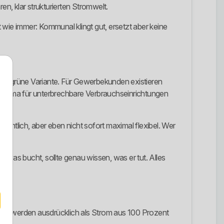
en, klar strukturierten Stromwelt.
t wie immer: Kommunal klingt gut, ersetzt aber keine
a als grüne Variante. Für Gewerbekunden existieren
lima für unterbrechbare Verbrauchseinrichtungen
rdentlich, aber eben nicht sofort maximal flexibel. Wer
 etwas bucht, sollte genau wissen, was er tut. Alles
ma werden ausdrücklich als Strom aus 100 Prozent