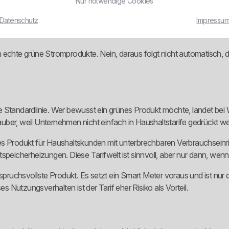
grüne Produktlinie und kein loses Umweltetikett.
Nur notwendige Cookies
Datenschutz
Impressu
nung 2024, dass der Gesamtunternehmensmix nicht identisch mit der 
eich mit einem reinen Ökostromprodukt. Genau da machen viele Kund
 echte grüne Stromprodukte. Nein, daraus folgt nicht automatisch, d
e Standardlinie. Wer bewusst ein grünes Produkt möchte, landet be
uber, weil Unternehmen nicht einfach in Haushaltstarife gedrückt w
s Produkt für Haushaltskunden mit unterbrechbaren Verbrauchseinric
icherheizungen. Diese Tarifwelt ist sinnvoll, aber nur dann, wenn 
uchsvollste Produkt. Es setzt ein Smart Meter voraus und ist nur d
Nutzungsverhalten ist der Tarif eher Risiko als Vorteil.