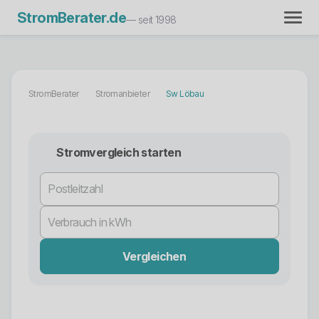
StromBerater.de
— seit 1998
StromBerater
Stromanbieter
Sw Löbau
Stromvergleich starten
Vergleichen