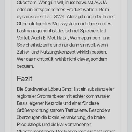
Ökostrom. Wer grün will, muss bewusst AQUA
oder ein entsprechendes Produkt wählen. Beim
dynamischen Tarif SW-L Aktiv gilt noch deutlicher:
Ohne intelligentes Messsystem und ohne echtes
Lastmanagement ist das schnell Spielerei statt
Vorteil. Auch E-Mobilitäts-, Wärmepumpen- und
Speicherheiztarife sind nur dann sinnvoll, wenn
Zähler- und Nutzungskonzept wirklich passen.
Wer das nicht prüft, wählt nicht clever, sondern
bequem.
Fazit
Die Stadtwerke Löbau GmbH ist ein substanzieller
regionaler Stromanbieter mit echter kommunaler
Basis, eigener Netzrolle und einer für diese
Größenordnung starken Tarifpalette. Besonders
überzeugen die lokale Verankerung, die breite
Produktlogik und die klar vorhandenen
Ökostromoptionen. Der Haken liegt wie fast immer