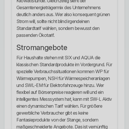
Kilowattstunde. Gleichzeitig sieht der
Gesamtenergieträgermix des Unternehmens
deutlich anders aus. Wer also konsequent grünen
Strom will, sollte nicht blind irgendeinen
Standardtarif wählen, sondern bewusst den
passenden Ökotarif.
Stromangebote
Für Haushalte stehen mit SIX und AQUA die
klassischen Standardprodukte im Vordergrund. Für
spezielle Verbrauchssituationen kommen WP für
Wärmepumpen, NSH für Wärmespeicheranlagen
und SWL-EM für Elektrofahrzeuge hinzu. Wer
flexibel auf Börsenpreise reagieren will und ein
intelligentes Messsystem hat, kann mit SW-L Aktiv
einen dynamischen Tarif wählen. Für größere
gewerbliche Verbraucher gibt es keine
Fantasieprodukte von der Stange, sondern
maßgeschneiderte Angebote. Das ist vernünftig