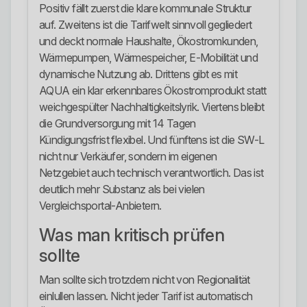
Positiv fällt zuerst die klare kommunale Struktur
auf. Zweitens ist die Tarifwelt sinnvoll gegliedert
und deckt normale Haushalte, Ökostromkunden,
Wärmepumpen, Wärmespeicher, E-Mobilität und
dynamische Nutzung ab. Drittens gibt es mit
AQUA ein klar erkennbares Ökostromprodukt statt
weichgespülter Nachhaltigkeitslyrik. Viertens bleibt
die Grundversorgung mit 14 Tagen
Kündigungsfrist flexibel. Und fünftens ist die SW-L
nicht nur Verkäufer, sondern im eigenen
Netzgebiet auch technisch verantwortlich. Das ist
deutlich mehr Substanz als bei vielen
Vergleichsportal-Anbietern.
Was man kritisch prüfen
sollte
Man sollte sich trotzdem nicht von Regionalität
einlullen lassen. Nicht jeder Tarif ist automatisch