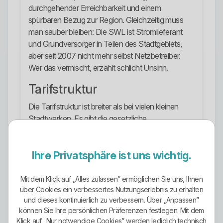
durchgehender Erreichbarkeit und einem
spürbaren Bezug zur Region. Gleichzeitig muss
man sauber bleiben: Die SWL ist Stromlieferant
und Grundversorger in Teilen des Stadtgebiets,
aber seit 2007 nicht mehr selbst Netzbetreiber.
Wer das vermischt, erzählt schlicht Unsinn.
Tarifstruktur
Die Tarifstruktur ist breiter als bei vielen kleinen
Stadtwerken. Es gibt die gesetzliche
Grundversorgung und Ersatzversorgung, dazu
mehrere Sonderprodukte für Privatkunden wie
Ihre Privatsphäre ist uns wichtig.
EICHSFELDstrom, LEINEquelle, LEINEstrom und
EICHSFELDstrom.natur. Hinzu kommen
EICHSFELDstrom.plus für Heiz- und Ladestrom
Mit dem Klick auf „Alles zulassen” ermöglichen Sie uns, Ihnen
über Cookies ein verbessertes Nutzungserlebnis zu erhalten
sowie mit SWL.Strom dynamic base und
und dieses kontinuierlich zu verbessern. Über „Anpassen”
SWL.Strom dynamic plus auch dynamische
können Sie Ihre persönlichen Präferenzen festlegen. Mit dem
Tarife. Für Geschäftskunden stehen zusätzlich
Klick auf „Nur notwendige Cookies” werden lediglich technisch