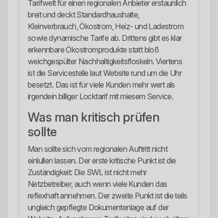
Tarifwelt für einen regionalen Anbieter erstaunlich
breit und deckt Standardhaushalte,
Kleinverbrauch, Ökostrom, Heiz- und Ladestrom
sowie dynamische Tarife ab. Drittens gibt es klar
erkennbare Ökostromprodukte statt bloß
weichgespülter Nachhaltigkeitsfloskeln. Viertens
ist die Servicestelle laut Website rund um die Uhr
besetzt. Das ist für viele Kunden mehr wert als
irgendein billiger Locktarif mit miesem Service.
Was man kritisch prüfen
sollte
Man sollte sich vom regionalen Auftritt nicht
einlullen lassen. Der erste kritische Punkt ist die
Zuständigkeit: Die SWL ist nicht mehr
Netzbetreiber, auch wenn viele Kunden das
reflexhaft annehmen. Der zweite Punkt ist die teils
ungleich gepflegte Dokumentenlage auf der