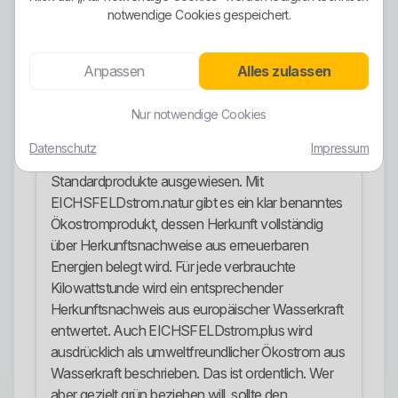
eigene Modelle wie EICHSFELDstrom.gewerbe
notwendige Cookies gespeichert.
und LEINEkraft bereit. Das ist vernünftig
aufgebaut, weil unterschiedliche Verbrauchsprofile
nicht mit einem Einheitstarif erschlagen werden.
Anpassen
Alles zulassen
Ökostrom-Ausrichtung
Nur notwendige Cookies
Die Ökostrom-Ausrichtung ist vorhanden, aber
Datenschutz
Impressum
nicht als pauschale Selbstverständlichkeit für alle
Standardprodukte ausgewiesen. Mit
EICHSFELDstrom.natur gibt es ein klar benanntes
Ökostromprodukt, dessen Herkunft vollständig
über Herkunftsnachweise aus erneuerbaren
Energien belegt wird. Für jede verbrauchte
Kilowattstunde wird ein entsprechender
Herkunftsnachweis aus europäischer Wasserkraft
entwertet. Auch EICHSFELDstrom.plus wird
ausdrücklich als umweltfreundlicher Ökostrom aus
Wasserkraft beschrieben. Das ist ordentlich. Wer
aber gezielt grün beziehen will, sollte den