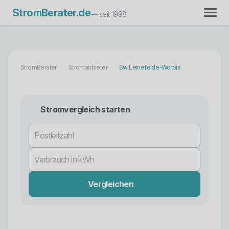
StromBerater.de
— seit 1998
StromBerater
Stromanbieter
Sw Leinefelde-Worbis
Stromvergleich starten
Vergleichen