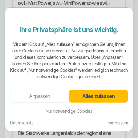
swL-MultiPower, swL-MiniPower sowie swL-
PreisFix Strom 2027.
Der Tarif swL-MiniPower richtet sich gezielt an
Ihre Privatsphäre ist uns wichtig.
Anschlüsse mit sehr geringem Verbrauch, zum
Beispiel für Garagen, Keller, Außenbeleuchtung,
Mit dem Klick auf „Alles zulassen” ermöglichen Sie uns, Ihnen
Technikräume oder Allgemeinstrom. Das ist kein
über Cookies ein verbessertes Nutzungserlebnis zu erhalten
Massenprodukt, aber für genau solche Fälle eine
und dieses kontinuierlich zu verbessern. Über „Anpassen”
sinnvolle Spezialisierung.
können Sie Ihre persönlichen Präferenzen festlegen. Mit dem
Klick auf „Nur notwendige Cookies” werden lediglich technisch
Zusätzlich gibt es Wärmepumpen-Stromtarife. Für
notwendige Cookies gespeichert.
ältere Anlagen beziehungsweise bestimmte
Messkonzepte werden gesonderte Varianten
angeboten. Für neuere Anlagen sollte man die
Anpassen
Alles zulassen
konkrete Tarifverfügbarkeit und die technischen
Voraussetzungen im Einzelfall sauber prüfen.
Nur notwendige Cookies
Regionale Rolle
Datenschutz
Impressum
Die Stadtwerke Langenfeld spielt regional eine