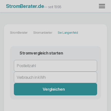
StromBerater.de
— seit 1998
StromBerater
Stromanbieter
Sw Langenfeld
Stromvergleich starten
Vergleichen