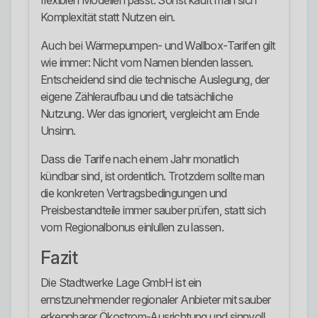
flexiblen Modellen passt. Sonst kauft man sich
Komplexität statt Nutzen ein.
Auch bei Wärmepumpen- und Wallbox-Tarifen gilt
wie immer: Nicht vom Namen blenden lassen.
Entscheidend sind die technische Auslegung, der
eigene Zähleraufbau und die tatsächliche
Nutzung. Wer das ignoriert, vergleicht am Ende
Unsinn.
Dass die Tarife nach einem Jahr monatlich
kündbar sind, ist ordentlich. Trotzdem sollte man
die konkreten Vertragsbedingungen und
Preisbestandteile immer sauber prüfen, statt sich
vom Regionalbonus einlullen zu lassen.
Fazit
Die Stadtwerke Lage GmbH ist ein
ernstzunehmender regionaler Anbieter mit sauber
erkennbarer Ökostrom-Ausrichtung und sinnvoll