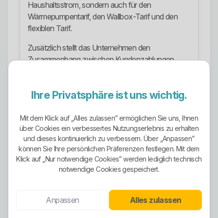
Haushaltsstrom, sondern auch für den
Wärmepumpentarif, den Wallbox-Tarif und den
flexiblen Tarif.
Zusätzlich stellt das Unternehmen den
Zusammenhang zwischen Kundenzahlungen,
dem Ausbau erneuerbarer Energien und
Infrastrukturprojekten in der Region heraus. Das ist
Ihre Privatsphäre ist uns wichtig.
inhaltlich stärker als das übliche grüne Etikett ohne
regionale Einbettung.
Mit dem Klick auf „Alles zulassen” ermöglichen Sie uns, Ihnen
Stromangebote
über Cookies ein verbessertes Nutzungserlebnis zu erhalten
und dieses kontinuierlich zu verbessern. Über „Anpassen”
Im Stromangebot sind LageÖkoStrom,
können Sie Ihre persönlichen Präferenzen festlegen. Mit dem
LageHeizStrom, LageMobilStrom und
Klick auf „Nur notwendige Cookies” werden lediglich technisch
LageFlexStrom erkennbar. LageÖkoStrom richtet
notwendige Cookies gespeichert.
sich an Haushaltskunden in Ostwestfalen-Lippe.
LageHeizStrom ist auf Wärmepumpen mit
Anpassen
Alles zulassen
eigenem Zähler ausgelegt. LageMobilStrom ist für
Wallboxen mit eigenem Zähler vorgesehen.