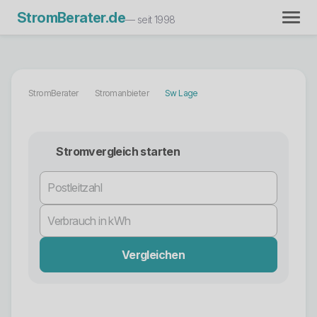
StromBerater.de
— seit 1998
StromBerater
Stromanbieter
Sw Lage
Stromvergleich starten
Vergleichen