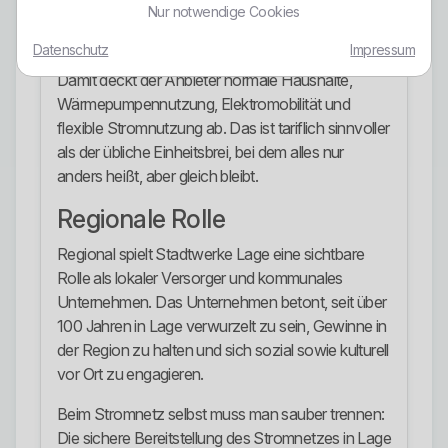
Nur notwendige Cookies
LageFlexStrom richtet sich an Kundinnen und
Kunden mit intelligentem Messsystem.
Datenschutz
Impressum
Damit deckt der Anbieter normale Haushalte,
Wärmepumpennutzung, Elektromobilität und
flexible Stromnutzung ab. Das ist tariflich sinnvoller
als der übliche Einheitsbrei, bei dem alles nur
anders heißt, aber gleich bleibt.
Regionale Rolle
Regional spielt Stadtwerke Lage eine sichtbare
Rolle als lokaler Versorger und kommunales
Unternehmen. Das Unternehmen betont, seit über
100 Jahren in Lage verwurzelt zu sein, Gewinne in
der Region zu halten und sich sozial sowie kulturell
vor Ort zu engagieren.
Beim Stromnetz selbst muss man sauber trennen:
Die sichere Bereitstellung des Stromnetzes in Lage