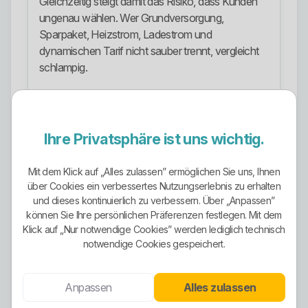
Gleichzeitig steigt damit das Risiko, dass Kunden
ungenau wählen. Wer Grundversorgung,
Sparpaket, Heizstrom, Ladestrom und
dynamischen Tarif nicht sauber trennt, vergleicht
schlampig.
Auffällig ist, dass mehrere Sondertarife mit 12
Monaten Vertragslaufzeit und Preisgarantie
arbeiten. Die Grundversorgung folgt dagegen ihrer
Ihre Privatsphäre ist uns wichtig.
eigenen gesetzlichen Logik. Der dynamische Tarif
ist noch einmal etwas völlig anderes, weil dort
Mit dem Klick auf „Alles zulassen” ermöglichen Sie uns, Ihnen
stündlich schwankende Börsenpreise eine Rolle
über Cookies ein verbessertes Nutzungserlebnis zu erhalten
spielen.
und dieses kontinuierlich zu verbessern. Über „Anpassen”
können Sie Ihre persönlichen Präferenzen festlegen. Mit dem
Ökostrom-Ausrichtung
Klick auf „Nur notwendige Cookies” werden lediglich technisch
notwendige Cookies gespeichert.
Die Ökostrom-Ausrichtung ist vorhanden, aber
nicht pauschal als Einheitslösung über alles
gestülpt. Das ist wichtig. Bei mehreren klassischen
Anpassen
Alles zulassen
Sondertarifen ist 100 Prozent CO2-freier