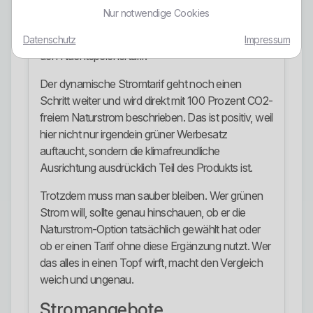
Naturstrom optional zubuchbar. Das gilt laut
Nur notwendige Cookies
Tarifübersicht für das Strom-Sparpaket, den
Wärmepumpentarif, den E-Auto-Ladestrom und
Datenschutz
Impressum
den Nachtspeichertarif.
Der dynamische Stromtarif geht noch einen
Schritt weiter und wird direkt mit 100 Prozent CO2-
freiem Naturstrom beschrieben. Das ist positiv, weil
hier nicht nur irgendein grüner Werbesatz
auftaucht, sondern die klimafreundliche
Ausrichtung ausdrücklich Teil des Produkts ist.
Trotzdem muss man sauber bleiben. Wer grünen
Strom will, sollte genau hinschauen, ob er die
Naturstrom-Option tatsächlich gewählt hat oder
ob er einen Tarif ohne diese Ergänzung nutzt. Wer
das alles in einen Topf wirft, macht den Vergleich
weich und ungenau.
Stromangebote